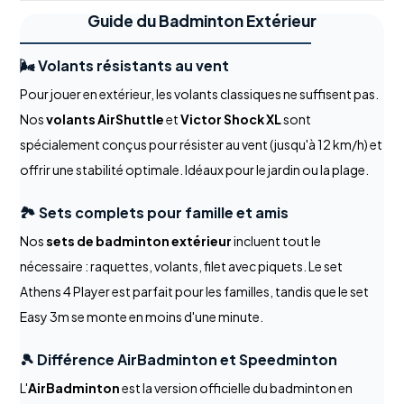
Guide du Badminton Extérieur
🌬️ Volants résistants au vent
Pour jouer en extérieur, les volants classiques ne suffisent pas.
Nos
volants AirShuttle
et
Victor Shock XL
sont
spécialement conçus pour résister au vent (jusqu'à 12 km/h) et
offrir une stabilité optimale. Idéaux pour le jardin ou la plage.
🏞️ Sets complets pour famille et amis
Nos
sets de badminton extérieur
incluent tout le
nécessaire : raquettes, volants, filet avec piquets. Le set
Athens 4 Player est parfait pour les familles, tandis que le set
Easy 3m se monte en moins d'une minute.
🎾 Différence AirBadminton et Speedminton
L'
AirBadminton
est la version officielle du badminton en