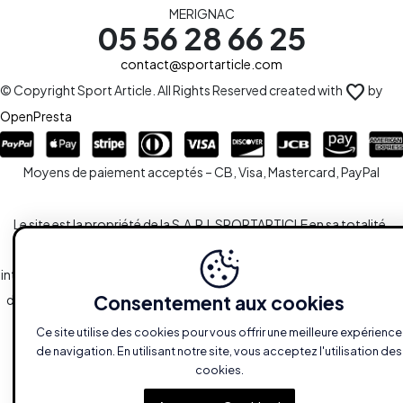
MERIGNAC
05 56 28 66 25
contact@sportarticle.com
favorite
© Copyright Sport Article. All Rights Reserved created with
by
OpenPresta
Moyens de paiement acceptés – CB, Visa, Mastercard, PayPal
Le site est la propriété de la S.A.R.L SPORTARTICLE en sa totalité,
ainsi que l'ensemble des droits y afférents. Toute reproduction,
intégrale ou partielle, est systématiquement soumise à l'autorisation
Consentement aux cookies
des propriétaires. Toutefois, les liaisons du type hypertextes vers le
site sont autorisées sans demandes spécifiques.
Ce site utilise des cookies pour vous offrir une meilleure expérience
de navigation. En utilisant notre site, vous acceptez l'utilisation des
cookies.