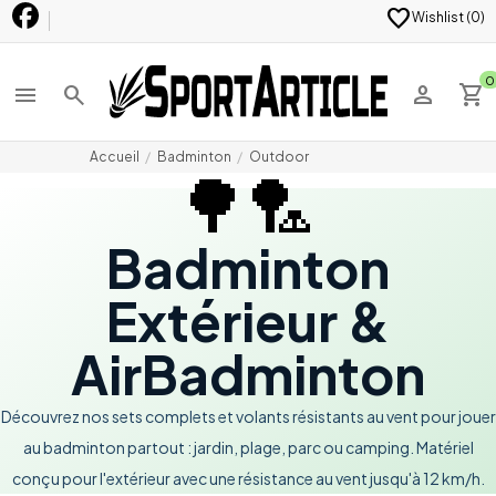
favorite
Wishlist (
0
)
0
menu
search
person
shopping_cart
Accueil
Badminton
Outdoor
🌳🏸
Badminton
Extérieur &
AirBadminton
Découvrez nos sets complets et volants résistants au vent pour jouer
au badminton partout : jardin, plage, parc ou camping. Matériel
conçu pour l'extérieur avec une résistance au vent jusqu'à 12 km/h.