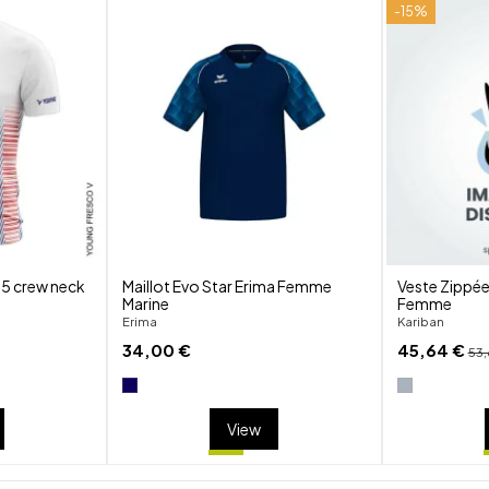
-15%
shuffle
shuffle
favorite_border
favorite_border
visibility
visibility
 5 crew neck
Maillot Evo Star Erima Femme
Veste Zippée
Marine
Femme
Erima
Kariban
34,00 €
45,64 €
53,
View