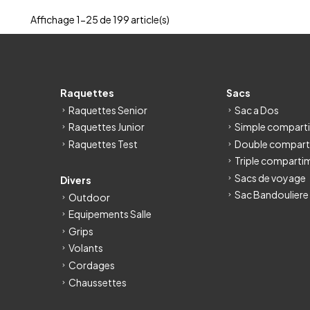
Affichage 1-25 de 199 article(s)
Raquettes
Sacs
Raquettes Senior
Sac a Dos
Raquettes Junior
Simple compart
Raquettes Test
Double compart
Triple comparti
Sacs de voyage
Divers
Sac Bandouliere
Outdoor
Equipements Salle
Grips
Volants
Cordages
Chaussettes