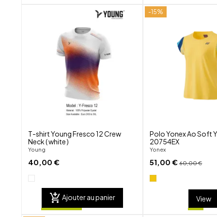
-15%
shuffle
favorite_border
visibility
T-shirt Young Fresco 12 Crew
Polo Yonex Ao Soft 
Neck ( white )
20754EX
Young
Yonex
40,00 €
51,00 €
60,00 €
add_shopping_cart
Ajouter au panier
View