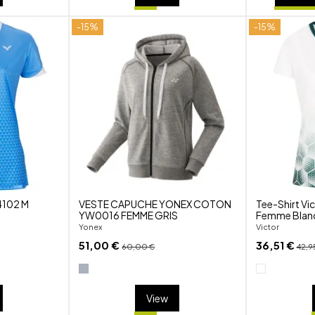
-15%
-15%
shuffle
shuffle
favorite_border
favorite_border
visibility
visibility
4102 M
VESTE CAPUCHE YONEX COTON
Tee-Shirt Vi
YW0016 FEMME GRIS
Femme Blan
Yonex
Victor
51,00 €
36,51 €
60,00 €
42,9
View