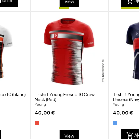
add_shopping_cart
 panier
Aj
View
shuffle
shuffle
favorite_border
favorite_border
visibility
visibility
co 10 (blanc)
T-shirt Young Fresco 10 Crew
T-shirt Youn
Neck (Red)
Unisexe (Nav
Young
Young
40,00 €
40,00 €
add_shopping_cart
Aj
View