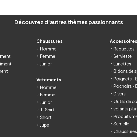
Découvrez d'autres thèmes passionnants
Chaussures
Accessoire
Homme
Raquettes
iment
Femme
Serviette
iment
Junior
Lunettes
ment
Bidons de s
Poignets -
Vêtements
Pochoirs - 
Homme
Divers
Femme
Outils de c
Junior
volants pl
T-Shirt
Produits m
Short
Semelle
Jupe
Chaussures