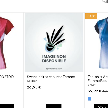
Mei
-20%
shuffle
shuffle
favorite_border
favorite_border
visibility
visibility
61002TD D
Sweat-shirt à capuche Femme
Tee-shirt Vi
Femme Bleu
Kariban
Victor
26,95 €
35,92 €
44,9