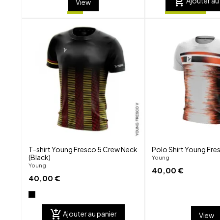
add_shopping_cart
Ajouter au
View
shuffle
favorite_border
visibility
T-shirt Young Fresco 5 Crew Neck
Polo Shirt Young Fres
(Black)
Young
Young
40,00 €
40,00 €
add_shopping_cart
Ajouter au panier
View