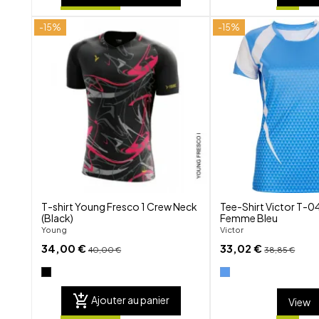
-15%
-15%
shuffle
favorite_border
visibility
T-shirt Young Fresco 1 Crew Neck
Tee-Shirt Victor T-0
(Black)
Femme Bleu
Young
Victor
34,00 €
33,02 €
40,00 €
38,85 €
add_shopping_cart
Ajouter au panier
View