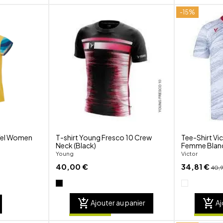
-15%
shuffle
shuffle
favorite_border
favorite_border
visibility
visibility
Yel Women
T-shirt Young Fresco 10 Crew
Tee-Shirt V
Neck (Black)
Femme Blan
Young
Victor
40,00 €
34,81 €
40,9
add_shopping_cart
add_shopping_cart
Ajouter au panier
Aj