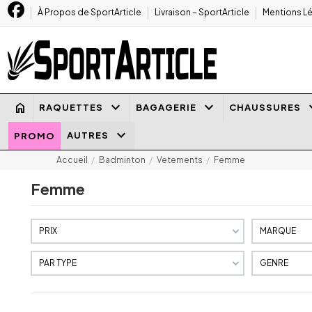
À Propos de SportArticle
Livraison – SportArticle
Mentions Lé
keyboard_arrow_down
keyboard_arrow_down
keyboard
home
RAQUETTES
BAGAGERIE
CHAUSSURES
keyboard_arrow_down
AUTRES
PROMO
Accueil
Badminton
Vetements
Femme
Femme
PRIX
MARQUE
PAR TYPE
GENRE