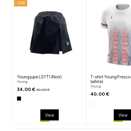
-15%
shuffle
favorite_border
visibility
Young jupe LSYT1 (Noir)
T-shirt Young Fresco
(white)
Young
Young
34,00 €
40,00 €
40,00 €
View
View