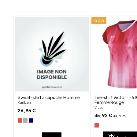
-20%
shuffle
favorite_border
visibility
Sweat-shirt à capuche Homme
Tee-shirt Victor T-
Femme Rouge
Kariban
Victor
26,95 €
35,92 €
44,90 €