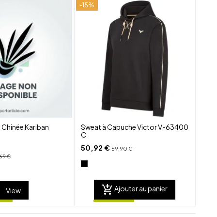
-15%
shuffle
shuffle
favorite_border
favorite_border
visibility
visibility
 Chinée Kariban
Sweat à Capuche Victor V-63400
C
50,92 €
59,90 €
69 €
add_shopping_cart
Ajouter au panier
View