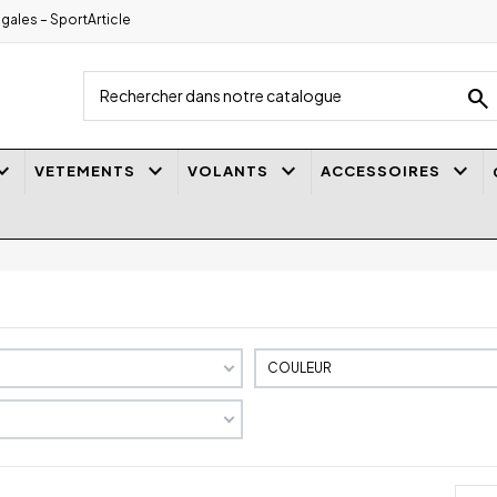
gales – SportArticle
search
_arrow_down
keyboard_arrow_down
keyboard_arrow_down
keyboard_arrow_down
VETEMENTS
VOLANTS
ACCESSOIRES
COULEUR