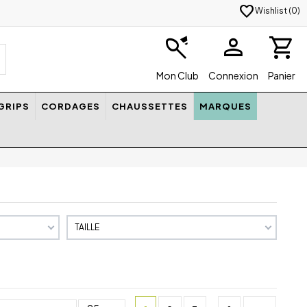
favorite
Wishlist (
0
)
badminton
person
shopping_cart
Mon Club
Connexion
Panier
GRIPS
CORDAGES
CHAUSSETTES
MARQUES
TAILLE