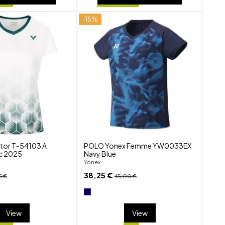
-15%
shuffle
shuffle
favorite_border
favorite_border
visibility
visibility
ctor T-54103 A
POLO Yonex Femme YW0033EX
c 2025
Navy Blue
Yonex
38,25 €
5 €
45,00 €
View
View