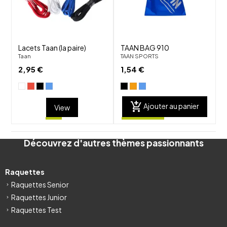
visibility
visibility
Lacets Taan (la paire)
TAAN BAG 910
Taan
TAAN SPORTS
2,95 €
1,54 €
add_shopping_cart
Ajouter au panier
View
Découvrez d'autres thèmes passionnants
Raquettes
Raquettes Senior
Raquettes Junior
Raquettes Test