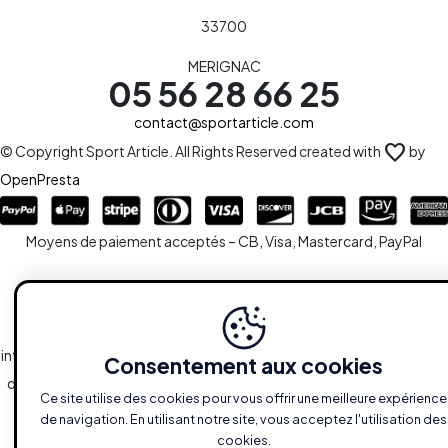
33700
MERIGNAC
05 56 28 66 25
contact@sportarticle.com
favorite
© Copyright Sport Article. All Rights Reserved created with
by
OpenPresta
Moyens de paiement acceptés – CB, Visa, Mastercard, PayPal
Le site est la propriété de la S.A.R.L SPORTARTICLE en sa totalité,
ainsi que l'ensemble des droits y afférents. Toute reproduction,
intégrale ou partielle, est systématiquement soumise à l'autorisation
Consentement aux cookies
des propriétaires. Toutefois, les liaisons du type hypertextes vers le
Ce site utilise des cookies pour vous offrir une meilleure expérience
site sont autorisées sans demandes spécifiques.
de navigation. En utilisant notre site, vous acceptez l'utilisation des
cookies.