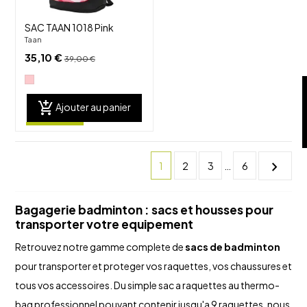
SAC TAAN 1018 Pink
Taan
35,10 €
39,00 €
add_shopping_cart
Ajouter au panier
chevron_right
1
2
3
…
6
Bagagerie badminton : sacs et housses pour
transporter votre equipement
Retrouvez notre gamme complete de
sacs de badminton
pour transporter et proteger vos raquettes, vos chaussures et
tous vos accessoires. Du simple sac a raquettes au thermo-
bag professionnel pouvant contenir jusqu'a 9 raquettes, nous