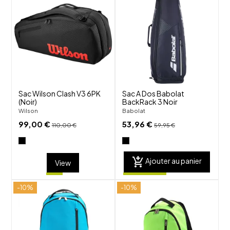
shuffle
shuffle
favorite_border
favorite_border
visibility
visibility
Sac Wilson Clash V3 6PK
Sac A Dos Babolat
(Noir)
BackRack 3 Noir
Wilson
Babolat
99,00 €
53,96 €
110,00 €
59,95 €
add_shopping_cart
Ajouter au panier
View
-10%
-10%
shuffle
shuffle
favorite_border
favorite_border