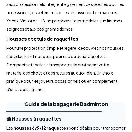
sacs professionnels integrent egalement des poches pour les
accessoires, les vetements et les chaussures. Les marques
Yonex, Victor et Li-Ning proposent des modeles aux finitions
soignees et aux designs modernes.
Housses et etuis de raquettes
Pour une protection simple et legere, decouvrez nos housses
individuelles et nos etuis pour une ou deux raquettes.
Compacts et faciles a transporter, ils protegent votre
materiel des chocs et des rayures au quotidien. Un choix
pratique pour les joueurs occasionnels ou en complement
d'un sac plus grand.
Guide de la bagagerie Badminton
🎒 Housses à raquettes
Les
housses 6/9/12 raquettes
sont idéales pour transporter