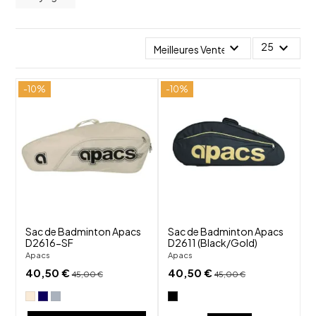
expand_more
expand_more
25
Meilleures Ventes
-10%
-10%
shuffle
shuffle
favorite_border
favorite_border
visibility
visibility
Sac de Badminton Apacs
Sac de Badminton Apacs
D2616-SF
D2611 (Black/Gold)
Apacs
Apacs
40,50 €
40,50 €
45,00 €
45,00 €