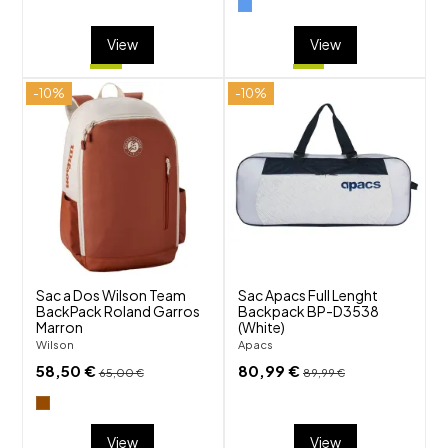
View
View
-10%
-10%
shuffle
shuffle
favorite_border
favorite_border
visibility
visibility
Sac a Dos Wilson Team
Sac Apacs Full Lenght
BackPack Roland Garros
Backpack BP-D3538
Marron
(White)
Wilson
Apacs
58,50 €
80,99 €
65,00 €
89,99 €
View
View