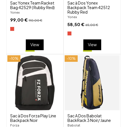
Sac Yonex Team Racket
Sac à Dos Yonex
Bag 42529 ( Rubby Red)
Backpack Team 42512
Rubby Red
Yonex
Yonex
99,00 €
110,00 €
58,50 €
65,00 €
View
View
-10%
-10%
shuffle
shuffle
favorite_border
favorite_border
visibility
visibility
Sac à Dos Forza Play Line
Sac A Dos Babolat
Backpack Noir
BackRack 3 Noir/ Jaune
Forza
Babolat