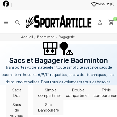
favorite
Wishlist (
0
)
0
menu
search
person
shopping_cart
Accueil
Badminton
Bagagerie
🎒🏸
Sacs et Bagagerie Badminton
Transportez votre matériel en toute simplicité avec nos sacs de
badminton : housses 6/9/12 raquettes, sacs à dos techniques, sacs
de tournoi et valises. Pour tous les volumes et tous les besoins.
Sac a
Simple
Double
Triple
Dos
compartiment
compartiment
compartimen
Sacs
Sac
de
Bandouliere
voyage