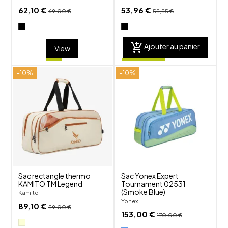
62,10 €
53,96 €
69,00 €
59,95 €
add_shopping_cart
Ajouter au panier
View
-10%
-10%
shuffle
shuffle
favorite_border
favorite_border
visibility
visibility
Sac rectangle thermo
Sac Yonex Expert
KAMITO TM Legend
Tournament 02531
(Smoke Blue)
Kamito
Yonex
89,10 €
99,00 €
153,00 €
170,00 €