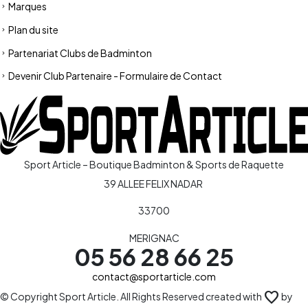
Marques
Plan du site
Partenariat Clubs de Badminton
Devenir Club Partenaire - Formulaire de Contact
Sport Article – Boutique Badminton & Sports de Raquette
39 ALLEE FELIX NADAR
33700
MERIGNAC
05 56 28 66 25
contact@sportarticle.com
favorite
© Copyright Sport Article. All Rights Reserved created with
by