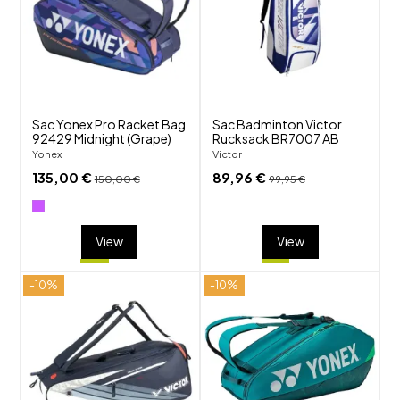
favorite_border
favorite_border
visibility
visibility
Sac Yonex Pro Racket Bag
Sac Badminton Victor
92429 Midnight (Grape)
Rucksack BR7007 AB
Yonex
Victor
135,00 €
89,96 €
150,00 €
99,95 €
View
View
-10%
-10%
shuffle
shuffle
favorite_border
favorite_border
visibility
visibility