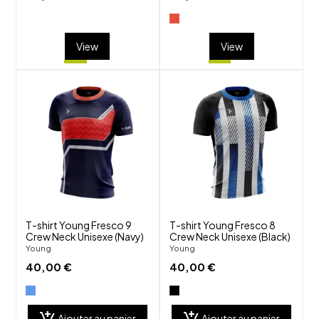
View
View
shuffle
shuffle
favorite_border
favorite_border
visibility
visibility
T-shirt Young Fresco 9
T-shirt Young Fresco 8
Crew Neck Unisexe (Navy)
Crew Neck Unisexe (Black)
Young
Young
40,00 €
40,00 €
Ajouter au panier
Ajouter au panier