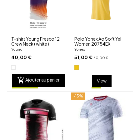
visibility
visibility
T-shirt Young Fresco 12
Polo Yonex Ao Soft Yel
Crew Neck ( white )
Women 20754EX
Young
Yonex
40,00 €
51,00 €
60,00 €
add_shopping_cart
Ajouter au panier
View
-15%
shuffle
shuffle
favorite_border
favorite_border
visibility
visibility