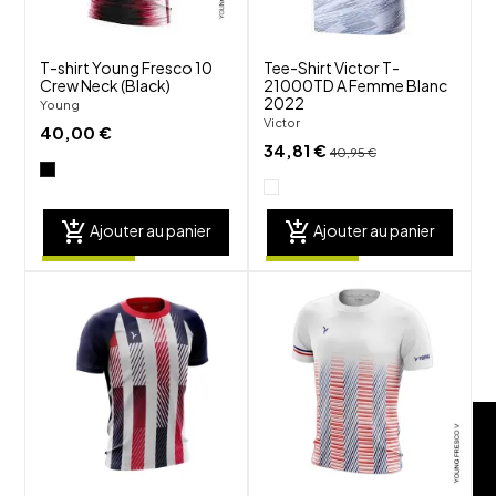
T-shirt Young Fresco 10
Tee-Shirt Victor T-
Crew Neck (Black)
21000TD A Femme Blanc
2022
Young
Victor
40,00 €
34,81 €
40,95 €
add_shopping_cart
add_shopping_cart
Ajouter au panier
Ajouter au panier
shuffle
shuffle
favorite_border
favorite_border
visibility
visibility
FILTRE