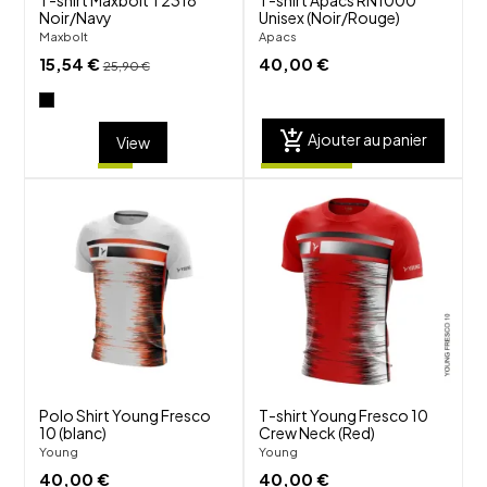
Noir/Navy
Unisex (Noir/Rouge)
Maxbolt
Apacs
15,54 €
40,00 €
25,90 €
add_shopping_cart
Ajouter au panier
View
shuffle
shuffle
favorite_border
favorite_border
visibility
visibility
Polo Shirt Young Fresco
T-shirt Young Fresco 10
10 (blanc)
Crew Neck (Red)
Young
Young
40,00 €
40,00 €