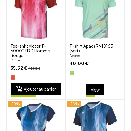
favorite_border
favorite_border
visibility
visibility
Tee-shirt Victor T-
T-shirt Apacs RN10163
60002TD D Homme
(Vert)
Rouge
Apacs
Victor
40,00 €
35,92 €
44,90 €
add_shopping_cart
Ajouter au panier
View
-20%
-20%
shuffle
shuffle
favorite_border
favorite_border