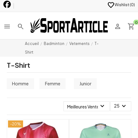
favorite
Wishlist (
0
)
0
menu
search
person
shopping_cart
Accueil
Badminton
Vetements
T-
Shirt
T-Shirt
Homme
Femme
Junior
expand_more
expand_more
25
Meilleures Ventes
-20%
shuffle
shuffle