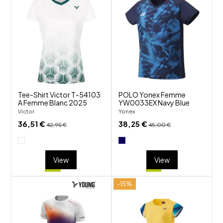
shuffle
shuffle
favorite_border
favorite_border
visibility
visibility
Tee-Shirt Victor T-54103
POLO Yonex Femme
A Femme Blanc 2025
YW0033EX Navy Blue
Victor
Yonex
36,51 €
38,25 €
42,95 €
45,00 €
View
View
-15%
shuffle
shuffle
favorite_border
favorite_border