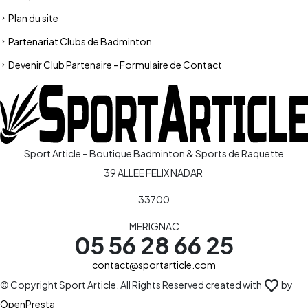
Plan du site
Partenariat Clubs de Badminton
Devenir Club Partenaire - Formulaire de Contact
Sport Article – Boutique Badminton & Sports de Raquette
39 ALLEE FELIX NADAR
33700
MERIGNAC
05 56 28 66 25
contact@sportarticle.com
favorite
© Copyright Sport Article. All Rights Reserved created with
by
OpenPresta