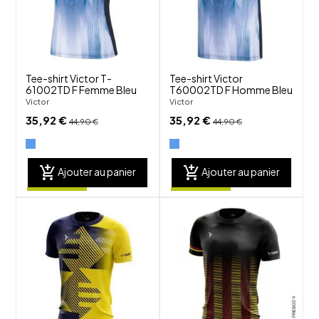
visibility
visibility
Tee-shirt Victor T-
Tee-shirt Victor
61002TD F Femme Bleu
T60002TD F Homme Bleu
Victor
Victor
35,92 €
35,92 €
44,90 €
44,90 €
add_shopping_cart
add_shopping_cart
Ajouter au panier
Ajouter au panier
shuffle
shuffle
favorite_border
favorite_border
visibility
visibility