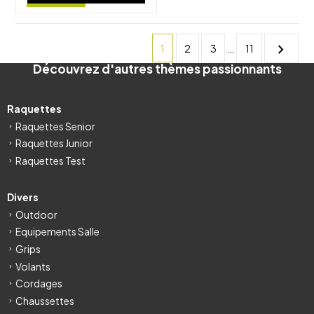
chevron_right
1
2
3
…
11
Découvrez d'autres thèmes passionnants
Raquettes
Raquettes Senior
Raquettes Junior
Raquettes Test
Divers
Outdoor
Equipements Salle
Grips
Volants
Cordages
Chaussettes