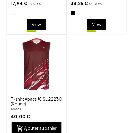
17,94 €
38,25 €
29,90 €
45,00 €
View
View
shuffle
favorite_border
visibility
T-shirt Apacs JC SL 22230
(Rouge)
Apacs
40,00 €
add_shopping_cart
Ajouter au panier