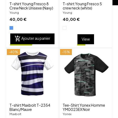
T-shirt Young Fresco 8
T-shirt Young Fresco 5
Crew Neck Unisexe (Navy)
crew neck (white)
Young
Young
40,00 €
40,00 €
add_shopping_cart
Ajouter au panier
View
-40%
-15%
shuffle
shuffle
favorite_border
favorite_border
visibility
visibility
T-shirt Maxbolt T-2354
Tee-Shirt Yonex Homme
Blanc/Mauve
YM0023EX Noir
Maxbolt
Yonex