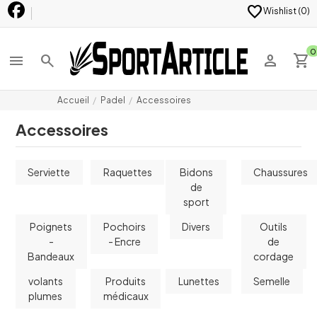
favorite
Wishlist (
0
)
0
menu
search
person
shopping_cart
Accueil
Padel
Accessoires
Accessoires
Serviette
Raquettes
Bidons
Chaussures
de
sport
Poignets
Pochoirs
Divers
Outils
-
- Encre
de
Bandeaux
cordage
volants
Produits
Lunettes
Semelle
plumes
médicaux