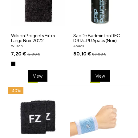
visibility
visibility
Wilson Poignets Extra
Sac De Badminton REC
Large Noir 2022
D813-PU Apacs (Noir)
Wilson
Apacs
7,20 €
80,10 €
12,00 €
89,00 €
View
View
-40%
shuffle
shuffle
favorite_border
favorite_border
visibility
visibility