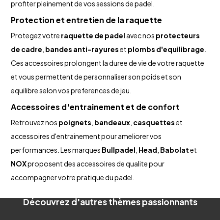
profiter pleinement de vos sessions de padel.
Protection et entretien de la raquette
Protegez votre
raquette de padel
avec nos
protecteurs
de cadre
,
bandes anti-rayures
et
plombs d'equilibrage
.
Ces accessoires prolongent la duree de vie de votre raquette
et vous permettent de personnaliser son poids et son
equilibre selon vos preferences de jeu.
Accessoires d'entrainement et de confort
Retrouvez nos
poignets
,
bandeaux
,
casquettes
et
accessoires d'entrainement pour ameliorer vos
performances. Les marques
Bullpadel
,
Head
,
Babolat
et
NOX
proposent des accessoires de qualite pour
accompagner votre pratique du padel.
Découvrez d'autres thèmes passionnants