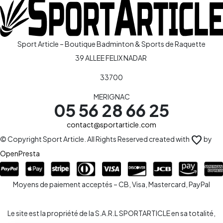
Sport Article – Boutique Badminton & Sports de Raquette
39 ALLEE FELIX NADAR
33700
MERIGNAC
05 56 28 66 25
contact@sportarticle.com
favorite
© Copyright Sport Article. All Rights Reserved created with
by
OpenPresta
Moyens de paiement acceptés – CB, Visa, Mastercard, PayPal
Le site est la propriété de la S.A.R.L SPORTARTICLE en sa totalité,