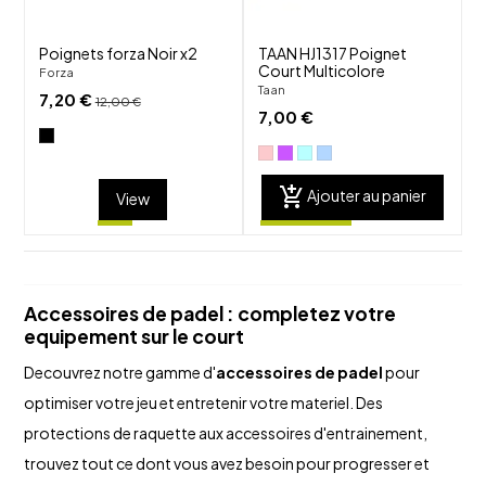
Poignets forza Noir x2
TAAN HJ1317 Poignet
Court Multicolore
Forza
Taan
7,20 €
12,00 €
7,00 €
add_shopping_cart
Ajouter au panier
View
Accessoires de padel : completez votre
equipement sur le court
Decouvrez notre gamme d'
accessoires de padel
pour
optimiser votre jeu et entretenir votre materiel. Des
protections de raquette aux accessoires d'entrainement,
trouvez tout ce dont vous avez besoin pour progresser et