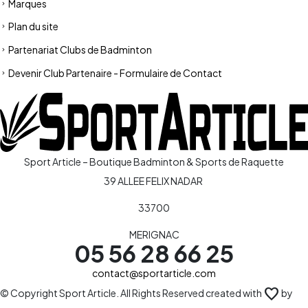
Marques
Plan du site
Partenariat Clubs de Badminton
Devenir Club Partenaire - Formulaire de Contact
Sport Article – Boutique Badminton & Sports de Raquette
39 ALLEE FELIX NADAR
33700
MERIGNAC
05 56 28 66 25
contact@sportarticle.com
favorite
© Copyright Sport Article. All Rights Reserved created with
by