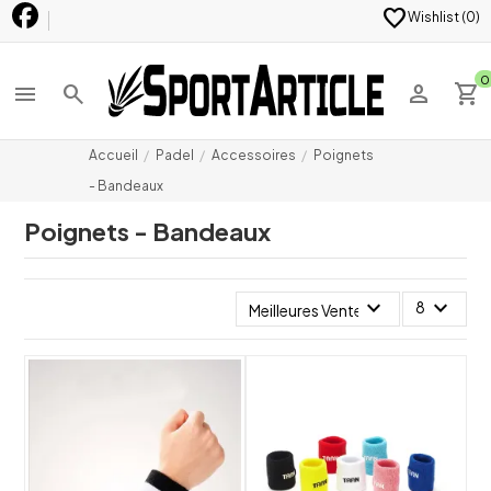
favorite
Wishlist (
0
)
0
menu
search
person
shopping_cart
Accueil
Padel
Accessoires
Poignets
- Bandeaux
Poignets - Bandeaux
expand_more
expand_more
8
Meilleures Ventes
shuffle
shuffle
favorite_border
favorite_border