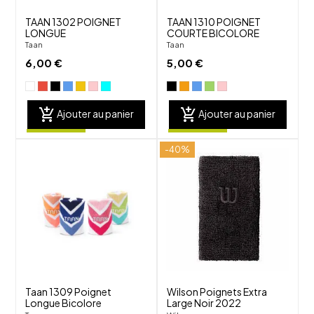
TAAN 1302 POIGNET
TAAN 1310 POIGNET
LONGUE
COURTE BICOLORE
Taan
Taan
6,00 €
5,00 €
add_shopping_cart
add_shopping_cart
Ajouter au panier
Ajouter au panier
-40%
shuffle
shuffle
favorite_border
favorite_border
visibility
visibility
Taan 1309 Poignet
Wilson Poignets Extra
Longue Bicolore
Large Noir 2022