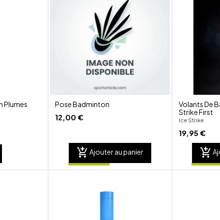
favorite_border
favorite_border
visibility
visibility
n Plumes
Pose Badminton
Volants De B
Strike First
12,00 €
Ice Strike
19,95 €
add_shopping_cart
add_shopping_cart
Ajouter au panier
Aj
shuffle
shuffle
favorite_border
favorite_border