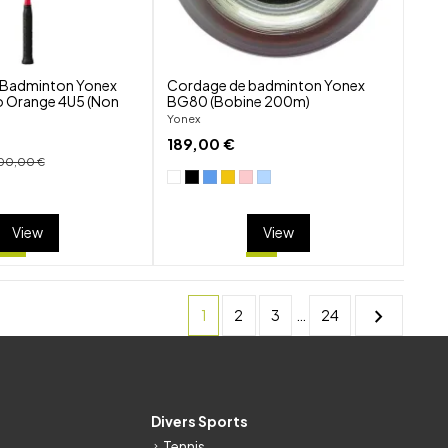
 Badminton Yonex
Cordage de badminton Yonex
o Orange 4U5 (Non
BG80 (Bobine 200m)
Yonex
189,00 €
00,00 €
View
View
chevron_right
1
2
3
…
24
s
Divers Sports
Tennis