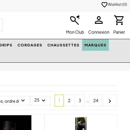
favorite
Wishlist (
0
)
badminton
person
shopping_cart
Mon Club
Connexion
Panier
GRIPS
CORDAGES
CHAUSSETTES
MARQUES
expand_more
expand_more
chevron_right
25
1
2
3
…
24
s, ordre décroissant
shuffle
shuffle