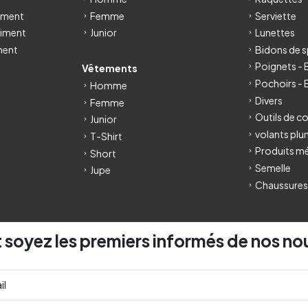
iment
Femme
Serviette
iment
Junior
Lunettes
ment
Bidons de s
Poignets -
Vêtements
Pochoirs - 
Homme
Divers
Femme
Outils de c
Junior
volants pl
T-Shirt
Produits m
Short
Semelle
Jupe
Chaussures
 soyez les premiers informés de nos no