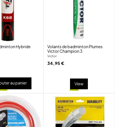
visibility
visibility
adminton Hybride
Volants de badminton Plumes
8
Victor Champion 3
Victor
34,95 €
outer au panier
View
shuffle
shuffle
favorite_border
favorite_border