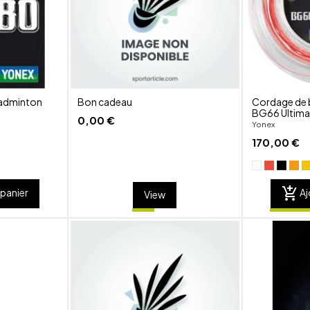
visibility
visibility
Badminton
Bon cadeau
Cordage de 
BG66 Ultima
0,00 €
Yonex
170,00 €
add_shopping_cart
 panier
Aj
View
shuffle
shuffle
favorite_border
favorite_border
visibility
visibility