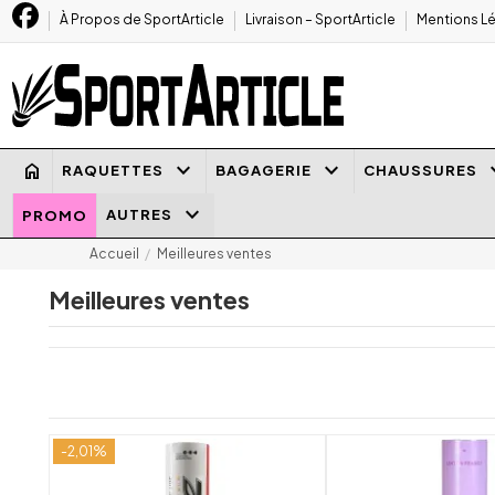
À Propos de SportArticle
Livraison – SportArticle
Mentions Lé
keyboard_arrow_down
keyboard_arrow_down
keyboard
home
RAQUETTES
BAGAGERIE
CHAUSSURES
keyboard_arrow_down
AUTRES
PROMO
Accueil
Meilleures ventes
Meilleures ventes
-2,01%
shuffle