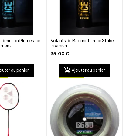
adminton Plumes Ice
Volants de Badminton Ice Strike
nament
Premium
35,00 €
add_shopping_cart
outer au panier
Ajouter au panier
shuffle
shuffle
favorite_border
favorite_border
visibility
visibility