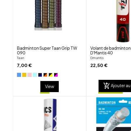
visibility
Badminton Super Taan Grip TW
Volant de badminton
090
D'Mantis 40
Taan
Dmantis
7,00 €
22,50 €
add_shopping_cart
Ajouter au
View
shuffle
favorite_border