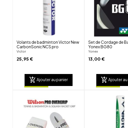
visibility
Volants de badminton Victor New
Set de Cordage de 
CarbonSonic NCS pro
Yonex BG80
Victor
Yonex
25,95 €
13,00 €
add_shopping_cart
add_shopping_cart
Ajouter au panier
Ajouter au
shuffle
favorite_border
visibility