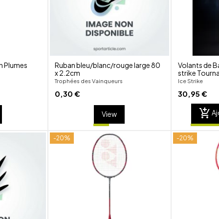
n Plumes
Ruban bleu/blanc/rouge large 80
Volants de B
x 2.2cm
strike Tour
Trophées des Vainqueurs
Ice Strike
0,30 €
30,95 €
add_shopping_cart
Aj
View
-20%
-20%
shuffle
shuffle
favorite_border
favorite_border
visibility
visibility