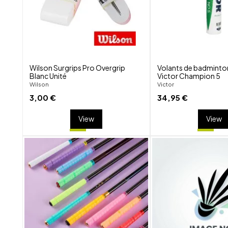
Wilson Surgrips Pro Overgrip
Volants de badminto
Blanc Unité
Victor Champion 5
Wilson
Victor
3,00 €
34,95 €
View
View
shuffle
favorite_border
visibility