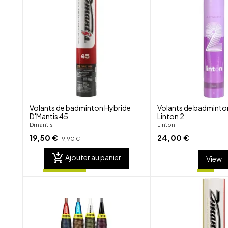
favorite_border
visibility
Volants de badminton Hybride
Volants de badminto
D'Mantis 45
Linton 2
Dmantis
Linton
19,50 €
24,00 €
19,90 €
add_shopping_cart
Ajouter au panier
View
shuffle
favorite_border