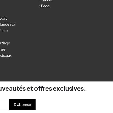
Padel
port
 Bandeaux
Encre
ordage
umes
édicaux
uveautés et offres exclusives.