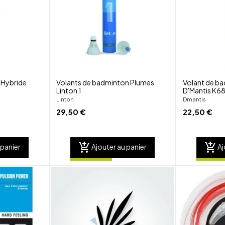
visibility
visibility
 Hybride
Volants de badminton Plumes
Volant de b
Linton 1
D'Mantis K6
Linton
Dmantis
29,50 €
22,50 €
add_shopping_cart
add_shopping_cart
 panier
Ajouter au panier
Aj
shuffle
shuffle
favorite_border
favorite_border