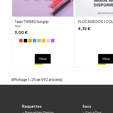
Taan TW880 Surgrip
FLOCAGE DOS 1 CO
Taan
4,32 €
3,00 €
View
View
Affichage 1-25 de 592 article(s)
Raquettes
Sacs
Raquettes Senior
Sac a Dos