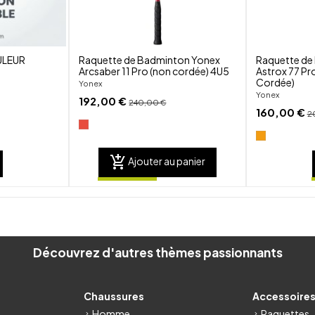
ULEUR
Raquette de Badminton Yonex
Raquette de
Arcsaber 11 Pro (non cordée) 4U5
Astrox 77 Pr
Cordée)
Yonex
Yonex
192,00 €
240,00 €
160,00 €
2
add_shopping_cart
Ajouter au panier
Découvrez d'autres thèmes passionnants
Chaussures
Accessoire
Homme
Raquettes