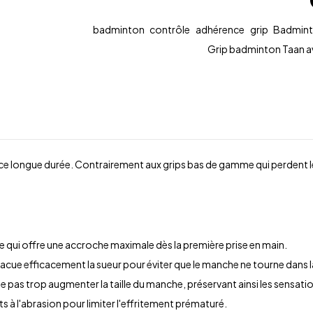
badminton
contrôle
adhérence
grip
Badmint
Grip badminton Taan a
ence longue durée. Contrairement aux grips bas de gamme qui perdent l
 qui offre une accroche maximale dès la première prise en main.
cue efficacement la sueur pour éviter que le manche ne tourne dans l
 pas trop augmenter la taille du manche, préservant ainsi les sensation
s à l'abrasion pour limiter l'effritement prématuré.