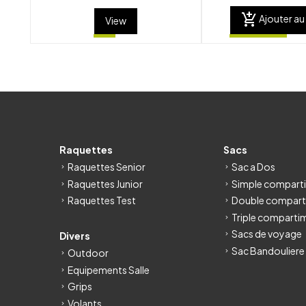
add_shopping_cart
Ajouter au
View
Raquettes
Sacs
Raquettes Senior
Sac a Dos
Raquettes Junior
Simple compart
Raquettes Test
Double compart
Triple comparti
Sacs de voyage
Divers
Sac Bandouliere
Outdoor
Equipements Salle
Grips
Volants