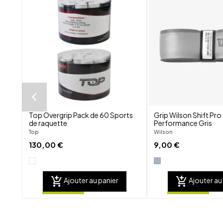
shuffle
favorite_border
visibility
Top Overgrip Pack de 60 Sports
Grip Wilson Shift Pro
de raquette
Performance Gris
Top
Wilson
130,00 €
9,00 €
add_shopping_cart
add_shopping_cart
Ajouter au panier
Ajouter au