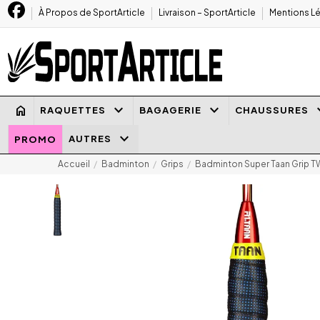
À Propos de SportArticle
Livraison – SportArticle
Mentions Lé
keyboard_arrow_down
keyboard_arrow_down
keyboard
home
RAQUETTES
BAGAGERIE
CHAUSSURES
keyboard_arrow_down
AUTRES
PROMO
Accueil
Badminton
Grips
Badminton Super Taan Grip 