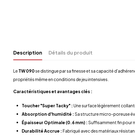
Description
Détails du produit
Le
TW 090
se distingue par sa finesse et sa capacité d'adhér
propriétés même en conditions de jeu intensives.
Caractéristiques et avantages clés :
Toucher "Super Tacky" :
Une surface légèrement collante
Absorption d'humidité :
Sa structure micro-poreuse éva
Épaisseur Optimale (0.6 mm) :
Suffisamment fin pour ne
Durabilité Accrue :
Fabriqué avec des matériaux résistant