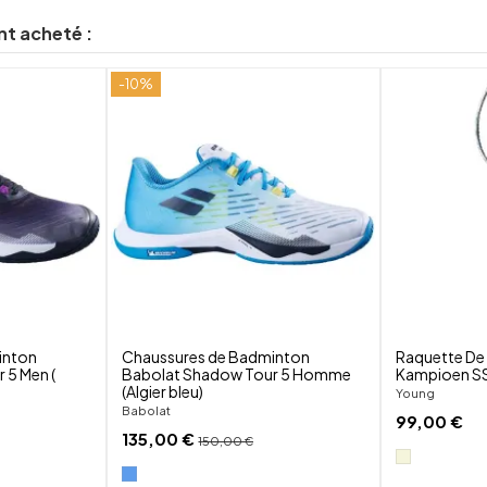
nt acheté :
-10%
shuffle
shuffle
favorite_border
favorite_border
visibility
visibility
inton
Chaussures de Badminton
Raquette De
 5 Men (
Babolat Shadow Tour 5 Homme
Kampioen SS
(Algier bleu)
Young
Babolat
99,00 €
135,00 €
150,00 €