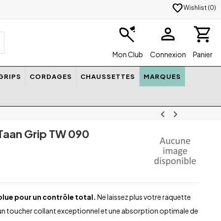
favorite
Wishlist (
0
)
badminton
person
shopping_cart
Mon Club
Connexion
Panier
GRIPS
CORDAGES
CHAUSSETTES
MARQUES
chevron_left
chevron_right
Taan Grip TW 090
lue pour un contrôle total.
Ne laissez plus votre raquette
un toucher collant exceptionnel et une absorption optimale de