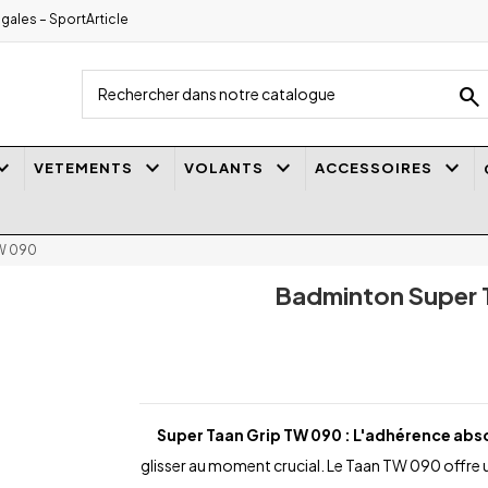
gales – SportArticle
search
_arrow_down
keyboard_arrow_down
keyboard_arrow_down
keyboard_arrow_down
VETEMENTS
VOLANTS
ACCESSOIRES
TW 090
Badminton Super 
Super Taan Grip TW 090 : L'adhérence abso
glisser au moment crucial. Le Taan TW 090 offre 