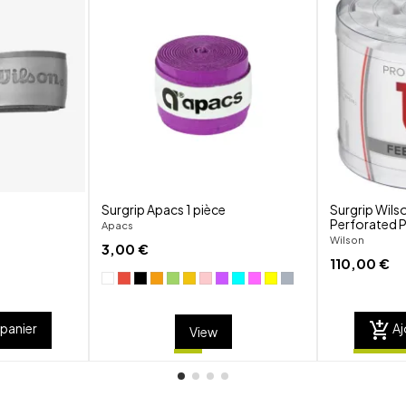
shuffle
shuffle
favorite_border
favorite_border
visibility
visibility
Surgrip Apacs 1 pièce
Surgrip Wils
Perforated P
Apacs
Wilson
3,00 €
110,00 €
add_shopping_cart
 panier
Aj
View