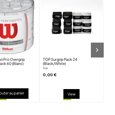
shuffle
shuffle
favorite_border
favorite_border
visibility
visibility
on Pro Overgrip
TOP Surgrip Pack 24
Wils
ack 60 (Blanc)
(Black/White)
Wils
Top
4,0
0,00 €
outer au panier
View