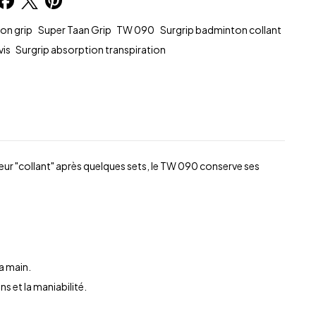
on grip
Super Taan Grip
TW 090
Surgrip badminton collant
vis
Surgrip absorption transpiration
eur "collant" après quelques sets, le TW 090 conserve ses
a main.
s et la maniabilité.