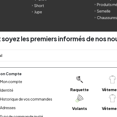
Produits m
Short
Semelle
Jupe
Chaussures
 soyez les premiers informés de nos no
on Compte
Mon compte
Raquette
Vêteme
Identité
Historique de vos commandes
Adresses
Volants
Vêteme
Suivi de commande invité