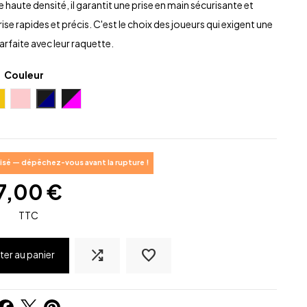
haute densité, il garantit une prise en main sécurisante et
 rapides et précis. C'est le choix des joueurs qui exigent une
rfaite avec leur raquette.
Couleur
aune
Rose
Noir-Bleu
Noir-Rose
sé — dépêchez-vous avant la rupture !
7,00 €
TTC
shuffle
favorite_border
ter au panier