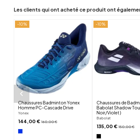
Les clients qui ont acheté ce produit ont égaleme
-10%
-10%
shuffle
favorite_border
visibility
Chaussures Badminton Yonex
Chaussures de Badm
Homme PC-Cascade Drive
Babolat Shadow Tour
Noir/Violet )
Yonex
Babolat
144,00 €
160,00 €
135,00 €
150,00 €