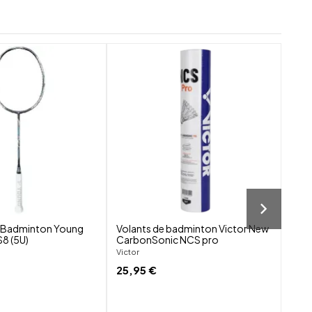
shuffle
shuffle
favorite_border
favorite_border
visibility
visibility
 Badminton Young
Volants de badminton Victor New
TAA
8 (5U)
CarbonSonic NCS pro
Taan
Victor
7,0
25,95 €