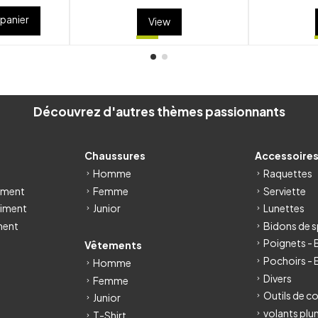
 panier
View
Découvrez d'autres thèmes passionnants
Chaussures
Accessoire
Homme
Raquettes
iment
Femme
Serviette
iment
Junior
Lunettes
ment
Bidons de s
Poignets -
Vêtements
Pochoirs - 
Homme
Divers
Femme
Outils de c
Junior
volants pl
T-Shirt