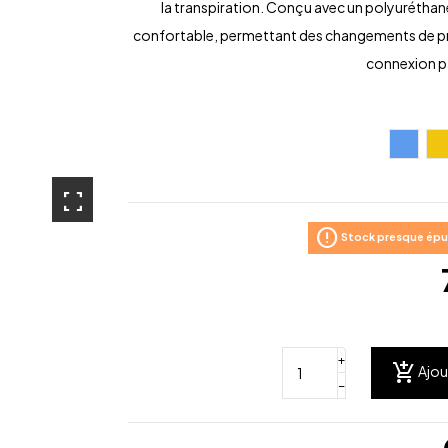
la transpiration. Conçu avec un polyuréthane 
confortable, permettant des changements de prise
connexion pa
Bleu
J
fullscreen
error
Stock presque épui
+
add_shopping_cart
Ajou
−