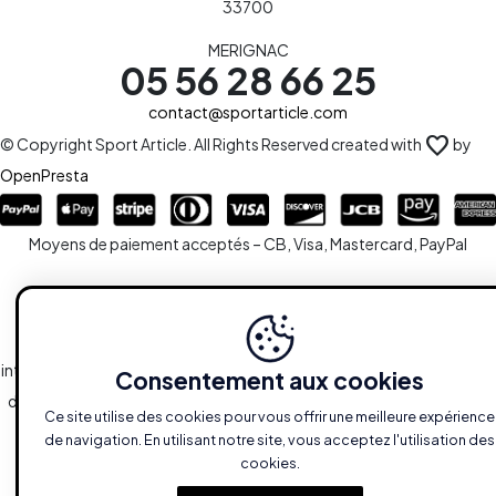
33700
MERIGNAC
05 56 28 66 25
contact@sportarticle.com
favorite
© Copyright Sport Article. All Rights Reserved created with
by
OpenPresta
Moyens de paiement acceptés – CB, Visa, Mastercard, PayPal
Le site est la propriété de la S.A.R.L SPORTARTICLE en sa totalité,
ainsi que l'ensemble des droits y afférents. Toute reproduction,
intégrale ou partielle, est systématiquement soumise à l'autorisation
Consentement aux cookies
des propriétaires. Toutefois, les liaisons du type hypertextes vers le
Ce site utilise des cookies pour vous offrir une meilleure expérience
site sont autorisées sans demandes spécifiques.
de navigation. En utilisant notre site, vous acceptez l'utilisation des
cookies.