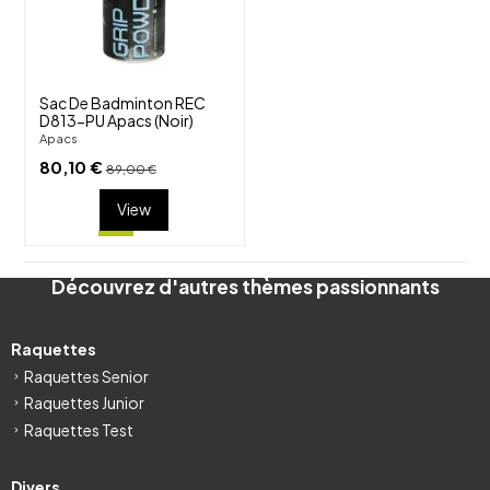
visibility
Sac De Badminton REC
D813-PU Apacs (Noir)
Apacs
80,10 €
89,00 €
View
Découvrez d'autres thèmes passionnants
Raquettes
Raquettes Senior
Raquettes Junior
Raquettes Test
Divers