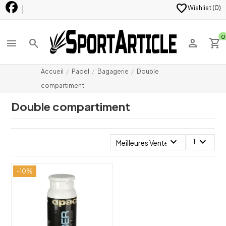
favorite
Wishlist (
0
)
0
menu
search
person
shopping_cart
Accueil
Padel
Bagagerie
Double
compartiment
Double compartiment
expand_more
expand_more
1
Meilleures Ventes
-10%
shuffle
favorite_border