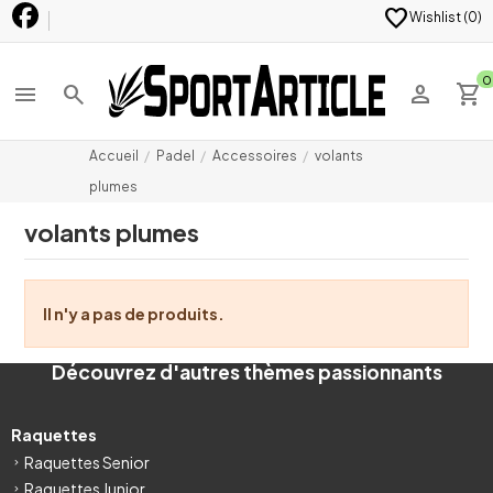
favorite
Wishlist (
0
)
0
menu
search
person
shopping_cart
Accueil
Padel
Accessoires
volants
plumes
volants plumes
Il n'y a pas de produits.
Découvrez d'autres thèmes passionnants
Raquettes
Raquettes Senior
Raquettes Junior