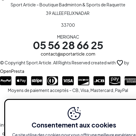
Sport Article – Boutique Badminton & Sports de Raquette
39 ALLEE FELIX NADAR
33700
MERIGNAC
05 56 28 66 25
contact@sportarticle.com
favorite
© Copyright Sport Article. All Rights Reserved created with
by
OpenPresta
Moyens de paiement acceptés – CB, Visa, Mastercard, PayPal
Le site est la propriété de la S.A.R.L SPORTARTICLE en sa totalité,
ainsi que l'ensemble des droits y afférents. Toute reproduction,
Consentement aux cookies
intégrale ou partielle, est systématiquement soumise à l'autorisation
des propriétaires. Toutefois, les liaisons du type hypertextes vers le
Ce site utilise des cookies pour vous offrir une meilleure expérience