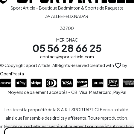
Sport Article – Boutique Badminton & Sports de Raquette
39 ALLEE FELIX NADAR
33700
MERIGNAC
05 56 28 66 25
contact@sportarticle.com
favorite
© Copyright Sport Article. All Rights Reserved created with
by
OpenPresta
Moyens de paiement acceptés – CB, Visa, Mastercard, PayPal
Le site est la propriété de la S.A.R.L SPORTARTICLE en sa totalité,
ainsi que l'ensemble des droits y afférents. Toute reproduction,
intégrale ou partielle, est systématiquement soumise à l'autorisation