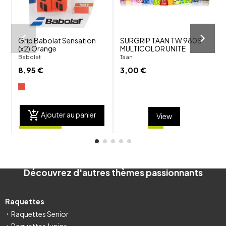
Grip Babolat Sensation
SURGRIP TAAN TW 980S
(x2) Orange
MULTICOLOR UNITE
Y
T
Babolat
Taan
Y
8,95 €
3,00 €
add_shopping_cart
Ajouter au panier
View
Découvrez d'autres thèmes passionnants
Raquettes
Raquettes Senior