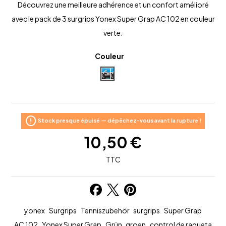
Découvrez une meilleure adhérence et un confort amélioré
avec le pack de 3 surgrips Yonex Super Grap AC 102 en couleur
verte.
Couleur
Vert Citron
error
Stock presque épuisé — dépêchez-vous avant la rupture !
10,50 €
TTC
yonex
Surgrips
Tenniszubehör
surgrips
Super Grap
AC 102
Yonex Super Grap
Grün
groen
control de raqueta