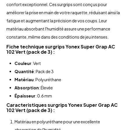
confort exceptionnel. Ces surgrips sont conçus pour
améliorer la prise en main de votre raquette, réduisant ainsi la
fatigue et augmentant la précision de vos coups. Leur
matériau absorbant l'humidité assure une performance
constante, même dans des conditions de jeu intenses.
Fiche technique
surgrips Yonex
Super Grap AC
102 Vert (pack de 3) :
Couleur
: Vert
Quantité
: Pack de 3
Matériau
: Polyuréthane
Absorption
: Élevée
Épaisseur
: 0.6 mm
Caracteristiques
surgrips Yonex
Super Grap AC
102 Vert (pack de 3) :
Matériau en polyuréthane pour une excellente
absorption de l'humidité