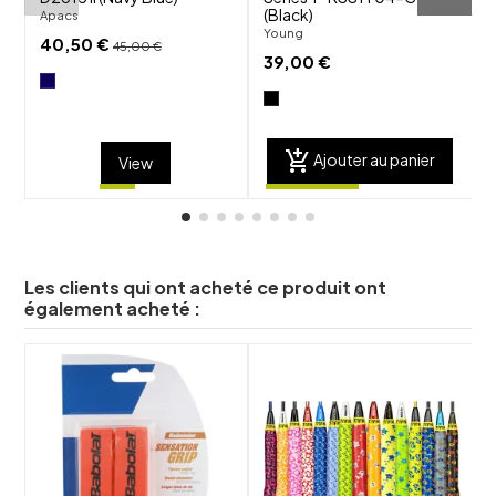
(Black)
4
Apacs
Young
F
40,50 €
45,00 €
39,00 €
add_shopping_cart
Ajouter au panier
View
Les clients qui ont acheté ce produit ont
également acheté :
shuffle
shuffle
favorite_border
favorite_border
visibility
visibility