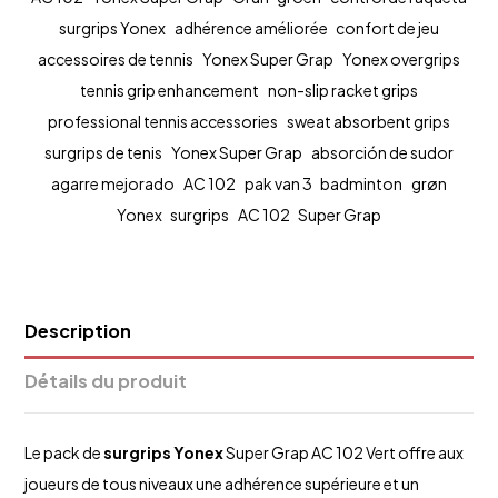
surgrips Yonex
adhérence améliorée
confort de jeu
accessoires de tennis
Yonex Super Grap
Yonex overgrips
tennis grip enhancement
non-slip racket grips
professional tennis accessories
sweat absorbent grips
surgrips de tenis
Yonex Super Grap
absorción de sudor
agarre mejorado
AC 102
pak van 3
badminton
grøn
Yonex
surgrips
AC 102
Super Grap
Description
Détails du produit
Le pack de
surgrips Yonex
Super Grap AC 102 Vert offre aux
joueurs de tous niveaux une adhérence supérieure et un