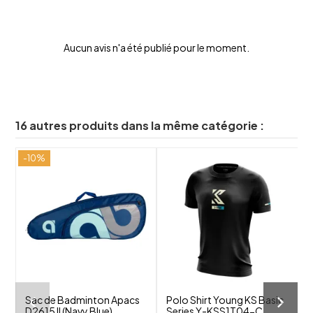
Aucun avis n'a été publié pour le moment.
16 autres produits dans la même catégorie :
-10%
-
shuffle
shuffle
favorite_border
favorite_border
visibility
visibility
Sac de Badminton Apacs
Polo Shirt Young KS Basic
D2615 II (Navy Blue)
Series Y-KSS1T04-C
F