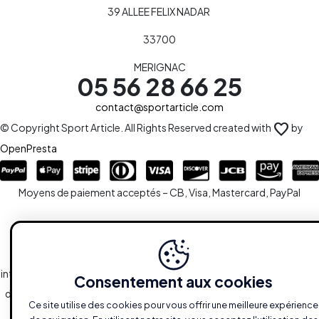
39 ALLEE FELIX NADAR
33700
MERIGNAC
05 56 28 66 25
contact@sportarticle.com
favorite
© Copyright Sport Article. All Rights Reserved created with
by
OpenPresta
Moyens de paiement acceptés – CB, Visa, Mastercard, PayPal
Le site est la propriété de la S.A.R.L SPORTARTICLE en sa totalité,
ainsi que l'ensemble des droits y afférents. Toute reproduction,
intégrale ou partielle, est systématiquement soumise à l'autorisation
Consentement aux cookies
des propriétaires. Toutefois, les liaisons du type hypertextes vers le
Ce site utilise des cookies pour vous offrir une meilleure expérience
site sont autorisées sans demandes spécifiques.