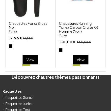
visibility
visibility
Claquettes Forza Slides
Chaussures Running
Noir
Yonex Carbon Cruise XR
Homme (Noir)
Forza
Yonex
17,96 €
19,95 €
150,00 €
200,00 €
View
View
Découvrez d'autres thèmes passionnants
Raquettes
Raquettes Senior
Raquettes Junior
Raquettes Test