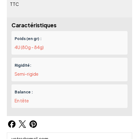
TTC
Caractéristiques
Poids (en gr) :
4U (80g - 84g)
Rigidité:
Semi-rigide
Balance :
En tête