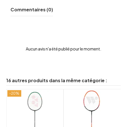
Commentaires (0)
Aucun avis n'a été publié pour le moment.
16 autres produits dans la même catégorie :
-20%
-
shuffle
shuffle
favorite_border
favorite_border
visibility
visibility