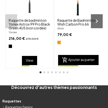
Raquette de badminton
Raquette de Badminton
R
Yonex Astrox 99 Pro Black
Wish Carbon Pro 66
6
Green 4U5 (non cordée)
Wish
Yonex
L
79,00 €
216,00 €
270,00 €
add_shopping_cart
Ajouter au panier
View
Découvrez d'autres thèmes passionnants
Raquettes
Raquettes Senior