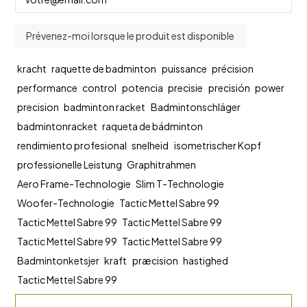
kracht
raquette de badminton
puissance
précision
performance
control
potencia
precisie
precisión
power
precision
badminton racket
Badmintonschläger
badmintonracket
raqueta de bádminton
rendimiento profesional
snelheid
isometrischer Kopf
professionelle Leistung
Graphitrahmen
Aero Frame-Technologie
Slim T-Technologie
Woofer-Technologie
Tactic Mettel Sabre 99
Tactic Mettel Sabre 99
Tactic Mettel Sabre 99
Tactic Mettel Sabre 99
Tactic Mettel Sabre 99
Badmintonketsjer
kraft
præcision
hastighed
Tactic Mettel Sabre 99