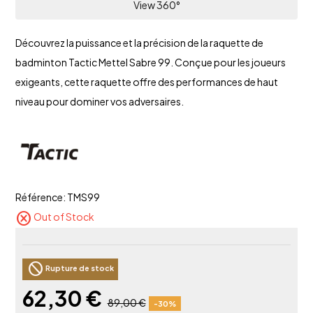
View 360°
Découvrez la puissance et la précision de la raquette de
badminton Tactic Mettel Sabre 99. Conçue pour les joueurs
exigeants, cette raquette offre des performances de haut
niveau pour dominer vos adversaires.
Référence:
TMS99
cancel
Out of Stock
block
Rupture de stock
62,30 €
89,00 €
-30%