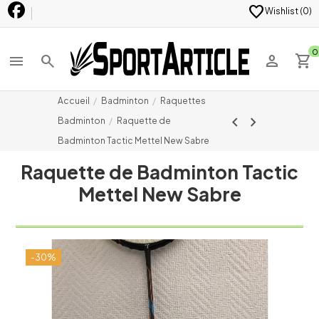
favorite
Wishlist (
0
)
0
menu
search
person
shopping_cart
Accueil
Badminton
Raquettes
chevron_left
chevron_right
Badminton
Raquette de
Badminton Tactic Mettel New Sabre
Raquette de Badminton Tactic
Mettel New Sabre
-30%