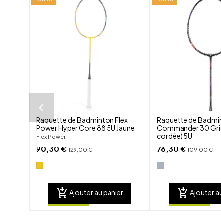
shuffle
favorite_border
visibility
Raquette de Badminton Flex
Raquette de Badmi
Power Hyper Core 88 5U Jaune
Commander 30 Gris
cordée) 5U
Flex Power
90,30 €
76,30 €
129,00 €
109,00 €
add_shopping_cart
add_shopping_cart
Ajouter au panier
Ajouter a