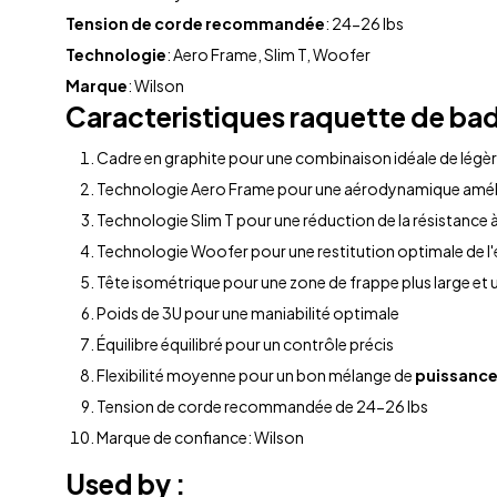
Tension de corde recommandée
: 24-26 lbs
Technologie
: Aero Frame, Slim T, Woofer
Marque
: Wilson
Caracteristiques
raquette de ba
Cadre en graphite pour une combinaison idéale de légère
Technologie Aero Frame pour une aérodynamique amélio
Technologie Slim T pour une réduction de la résistance à 
Technologie Woofer pour une restitution optimale de l'
Tête isométrique pour une zone de frappe plus large et 
Poids de 3U pour une maniabilité optimale
Équilibre équilibré pour un contrôle précis
Flexibilité moyenne pour un bon mélange de
puissanc
Tension de corde recommandée de 24-26 lbs
Marque de confiance: Wilson
Used by :