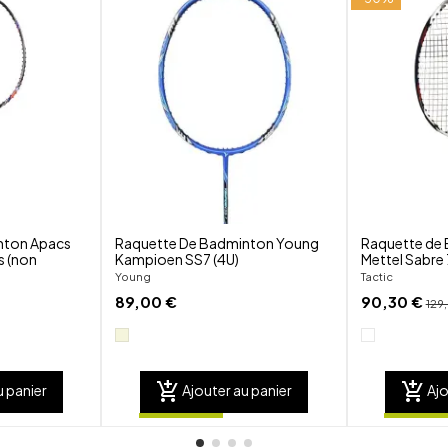
shuffle
shuffle
favorite_border
favorite_border
visibility
visibility
nton Apacs
Raquette De Badminton Young
Raquette de 
 (non
Kampioen SS7 (4U)
Mettel Sabre 
Young
Tactic
89,00 €
90,30 €
129
add_shopping_cart
add_shopping_cart
u panier
Ajouter au panier
Ajo