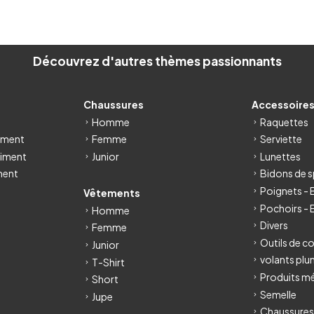
Découvrez d'autres thèmes passionnants
Chaussures
Accessoire
Homme
Raquettes
iment
Femme
Serviette
iment
Junior
Lunettes
ment
Bidons de s
Poignets -
Vêtements
Pochoirs - 
Homme
Divers
Femme
Outils de c
Junior
volants pl
T-Shirt
Produits m
Short
Semelle
Jupe
Chaussures