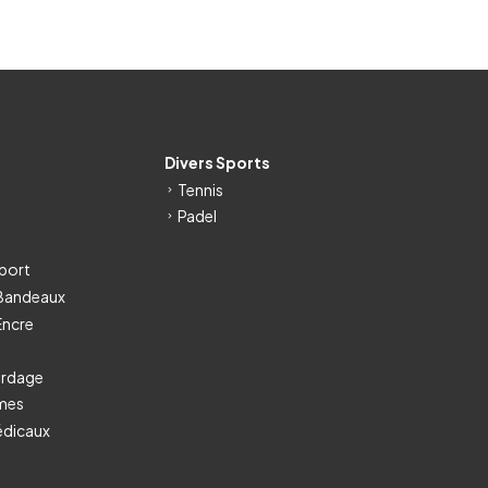
s
Divers Sports
Tennis
Padel
port
 Bandeaux
Encre
ordage
umes
édicaux