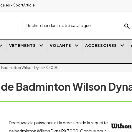
gales – SportArticle
search
_arrow_down
keyboard_arrow_down
keyboard_arrow_down
keyboard_arrow_down
VETEMENTS
VOLANTS
ACCESSOIRES
 Badminton Wilson Dyna PX 3000
 de Badminton Wilson Dyn
Découvrez la puissance et la précision de la raquette
de badminton Wilson Dyna PX 3000. Conçue pour