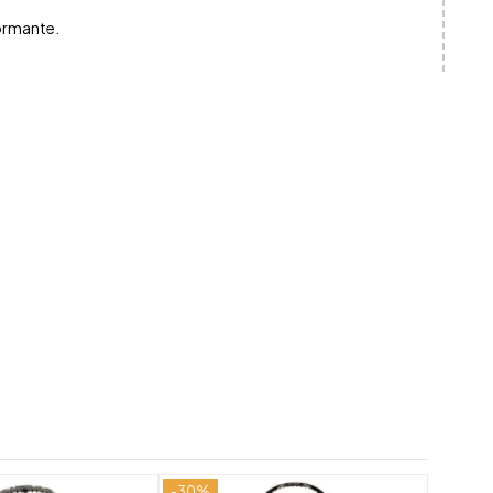
formante.
-30%
-30%