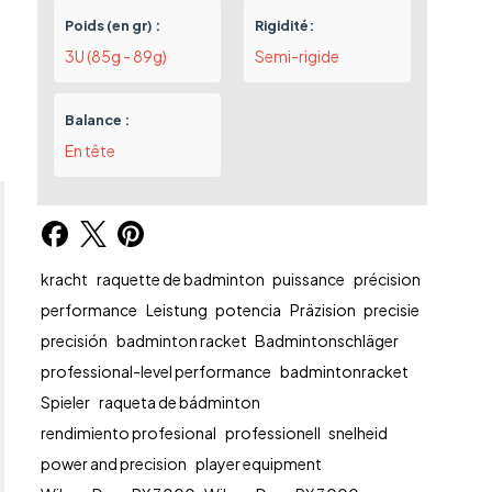
Poids (en gr) :
Rigidité:
3U (85g - 89g)
Semi-rigide
Balance :
En tête
kracht
raquette de badminton
puissance
précision
performance
Leistung
potencia
Präzision
precisie
precisión
badminton racket
Badmintonschläger
professional-level performance
badmintonracket
Spieler
raqueta de bádminton
rendimiento profesional
professionell
snelheid
power and precision
player equipment