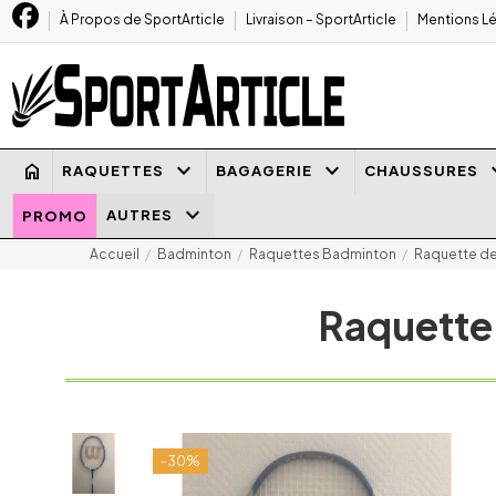
À Propos de SportArticle
Livraison – SportArticle
Mentions Lé
keyboard_arrow_down
keyboard_arrow_down
keyboard
home
RAQUETTES
BAGAGERIE
CHAUSSURES
keyboard_arrow_down
AUTRES
PROMO
Accueil
Badminton
Raquettes Badminton
Raquette de
Raquette
-30%