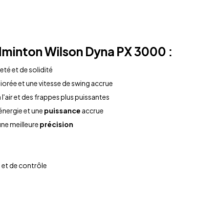
dminton
Wilson Dyna PX 3000
:
té et de solidité
rée et une vitesse de swing accrue
l'air et des frappes plus puissantes
énergie et une
puissance
accrue
une meilleure
précision
e
et de contrôle