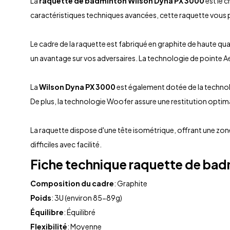
La
raquette de badminton
Wilson Dyna PX 3000
est le 
caractéristiques techniques avancées, cette raquette vous p
Le cadre de la raquette est fabriqué en graphite de haute q
un avantage sur vos adversaires. La technologie de pointe A
La
Wilson Dyna PX 3000
est également dotée de la technolo
De plus, la technologie Woofer assure une restitution optimale
La raquette dispose d'une tête isométrique, offrant une zone
difficiles avec facilité.
Fiche technique
raquette de bad
Composition du cadre
: Graphite
Poids
: 3U (environ 85-89g)
Équilibre
: Équilibré
Flexibilité
: Moyenne