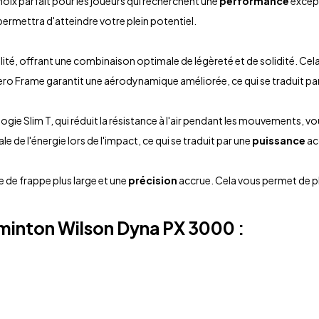
choix parfait pour les joueurs qui recherchent une
performance
except
ermettra d'atteindre votre plein potentiel.
ualité, offrant une combinaison optimale de légèreté et de solidité. 
ero Frame garantit une aérodynamique améliorée, ce qui se traduit par
gie Slim T, qui réduit la résistance à l'air pendant les mouvements, vo
 de l'énergie lors de l'impact, ce qui se traduit par une
puissance
ac
 de frappe plus large et une
précision
accrue. Cela vous permet de p
minton
Wilson Dyna PX 3000
: