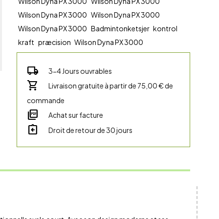
Wilson Dyna PX 3000
Wilson Dyna PX 3000
Wilson Dyna PX 3000
Wilson Dyna PX 3000
Wilson Dyna PX 3000
Badmintonketsjer
kontrol
kraft
præcision
Wilson Dyna PX 3000
local_shipping
3-4 Jours ouvrables
shopping_cart
Livraison gratuite à partir de 75,00 € de
commande
picture_as_pdf
Achat sur facture
assignment_return
Droit de retour de 30 jours