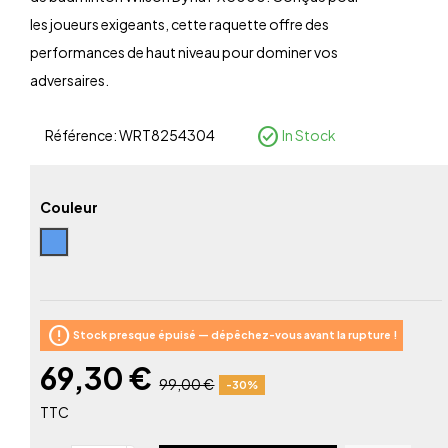
les joueurs exigeants, cette raquette offre des
performances de haut niveau pour dominer vos
adversaires.
check_circle
Référence:
WRT8254304
In Stock
Couleur
Bleu
error
Stock presque épuisé — dépêchez-vous avant la rupture !
69,30 €
99,00 €
-30%
TTC