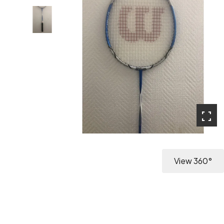
fullscreen
fullscreen
View 360°