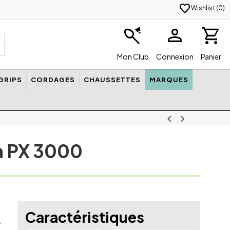
favorite
Wishlist (
0
)
badminton
person
shopping_cart
Mon Club
Connexion
Panier
GRIPS
CORDAGES
CHAUSSETTES
MARQUES
chevron_left
chevron_right
a PX 3000
Caractéristiques