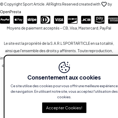
favorite
© Copyright Sport Article. All Rights Reserved created with
by
OpenPresta
Moyens de paiement acceptés – CB, Visa, Mastercard, PayPal
Le site est la propriété de la S.A.R.L SPORTARTICLE en sa totalité,
ainsi que l'ensemble des droits y afférents. Toute reproduction,
intégrale ou partielle, est systématiquement soumise à l'autorisation
des propriétaires. Toutefois, les liaisons du type hypertextes vers le
site sont autorisées sans demandes spécifiques.
Consentement aux cookies
Ce site utilise des cookies pour vous offrir une meilleure expérience
de navigation. En utilisant notre site, vous acceptez l'utilisation des
cookies.
+
add_shopping_cart
shuffle
favorite_border
Ajouter au panier
Accepter Cookies!
−