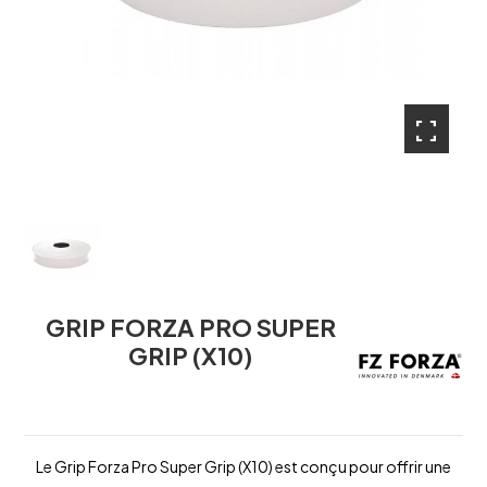
fullscreen
GRIP FORZA PRO SUPER
GRIP (X10)
Le Grip Forza Pro Super Grip (X10) est conçu pour offrir une