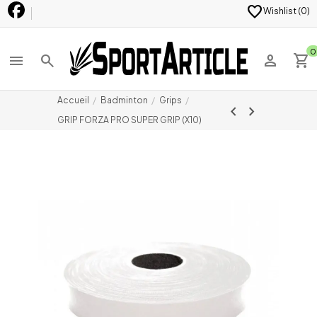
favorite
Wishlist (
0
)
0
menu
search
person
shopping_cart
Accueil
Badminton
Grips
chevron_left
chevron_right
GRIP FORZA PRO SUPER GRIP (X10)