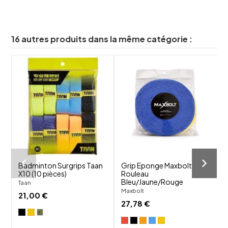
16 autres produits dans la même catégorie :
shuffle
shuffle
favorite_border
favorite_border
visibility
visibility
Badminton Surgrips Taan
Grip Eponge Maxbolt
X10 (10 pièces)
Rouleau
Bleu/Jaune/Rouge
Taan
T
Maxbolt
21,00 €
27,78 €