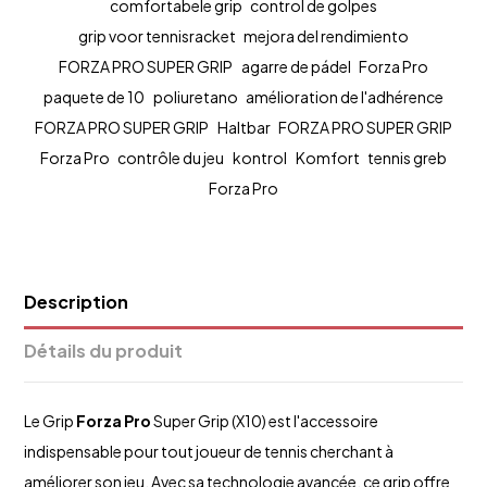
comfortabele grip
control de golpes
grip voor tennisracket
mejora del rendimiento
FORZA PRO SUPER GRIP
agarre de pádel
Forza Pro
paquete de 10
poliuretano
amélioration de l'adhérence
FORZA PRO SUPER GRIP
Haltbar
FORZA PRO SUPER GRIP
Forza Pro
contrôle du jeu
kontrol
Komfort
tennis greb
Forza Pro
Description
Détails du produit
Le Grip
Forza Pro
Super Grip (X10) est l'accessoire
indispensable pour tout joueur de tennis cherchant à
améliorer son jeu. Avec sa technologie avancée, ce grip offre