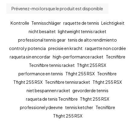
Kontrolle
Tennisschläger
raquette de tennis
Leichtigkeit
nicht besaitet
lightweight tennis racket
professional tennis gear
tenis de alto rendimiento
control y potencia
precisie en kracht
raquette non cordée
raqueta sin encordar
high-performance racket
Tecnifibre
Tecnifibre tennis racket
Tfight 255 RSX
performance en tennis
Tfight 255 RSX
Tecnifibre
Tfight 255 RSX
Tecnifibre tennisracket
Tfight 255 RSX
niet bespannen racket
gevorderde tennis
raqueta de tenis Tecnifibre
Tfight 255 RSX
professionel ydeevne
tennis ketcher
Tecnifibre
Tfight 255 RSX