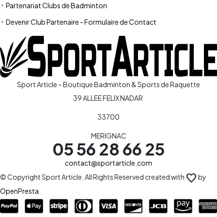
Partenariat Clubs de Badminton
Devenir Club Partenaire - Formulaire de Contact
Sport Article – Boutique Badminton & Sports de Raquette
39 ALLEE FELIX NADAR
33700
MERIGNAC
05 56 28 66 25
contact@sportarticle.com
favorite
© Copyright Sport Article. All Rights Reserved created with
by
OpenPresta