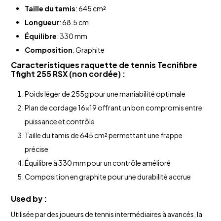
Taille du tamis
: 645 cm²
Longueur
: 68.5 cm
Équilibre
: 330 mm
Composition
: Graphite
Caracteristiques
raquette de tennis
Tecnifibre
Tfight 255 RSX
(non cordée) :
Poids léger de 255g pour une maniabilité optimale
Plan de cordage 16x19 offrant un bon compromis entre
puissance et contrôle
Taille du tamis de 645 cm² permettant une frappe
précise
Équilibre à 330 mm pour un contrôle amélioré
Composition en graphite pour une durabilité accrue
Used by :
Utilisée par des joueurs de tennis intermédiaires à avancés, la