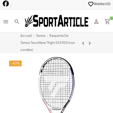
favorite
Wishlist (
0
)
0
menu
search
person
shopping_cart
Accueil
Tennis
Raquette De
chevron_left
chevron_right
Tennis Tecnifibre Tfight 255 RSX (non
cordée)
-40%