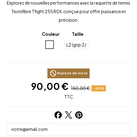
Explorez de nouvelles performances avec la raquette de tennis
Tecnifibre Tfight 255 RSX, conçue pour offrir puissance et
précision.
Couleur
Taille
Blanc
L2 (grip 2 )
block
Rupture de stock
90,00 €
150,00 €
-40%
TTC