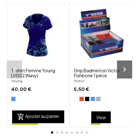
-
shuffle
shuffle
favorite_border
favorite_border
visibility
visibility
T-shirt Femme Young
Grip Badminton Victor
LV002 (Navy)
Fishbone 1 pièce
D
Young
Victor
A
40,00 €
5,50 €
add_shopping_cart
Ajouter au panier
View