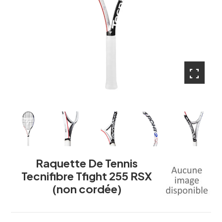
fullscreen
fullscreen
fullscreen
fullscreen
fullscreen
fullscreen
fullscreen
fullscreen
Raquette De Tennis
Tecnifibre Tfight 255 RSX
(non cordée)