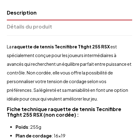
Description
Détails du produit
La
raquette de tennis
Tecnifibre
Tfight 255 RSX
est
spécialement conçue pour les joueurs intermédiaires à
avancés qui recherchent un équilibre parfait entre puissance et
contrôle. Non cordée, elle vous offre la possibilité de
personnaliser votre tension de cordage selon vos
préférences. Sa légèreté et sa maniabilité en font une option
idéale pour ceux qui veulent améliorer leur jeu.
Fiche technique
raquette de tennis
Tecnifibre
Tfight 255 RSX
(non cordée) :
Poids
: 255g
Plan de cordage
: 16x19