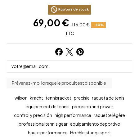
block
Rupture de stock
69,00 €
115,00 €
-40%
TTC
wilson
kracht
tennisracket
precisie
raqueta de tenis
équipement de tennis
precision and power
control y precisión
high performance
raquette légère
professional tennis gear
equipamiento deportivo
haute performance
Hochleistungssport