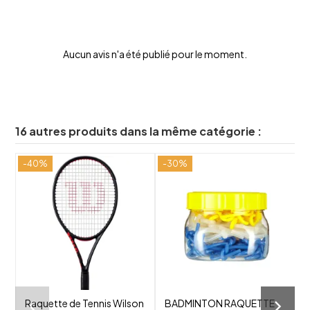
Aucun avis n'a été publié pour le moment.
16 autres produits dans la même catégorie :
-40%
-30%
-
shuffle
shuffle
favorite_border
favorite_border
visibility
visibility
Raquette de Tennis Wilson
BADMINTON RAQUETTE
R