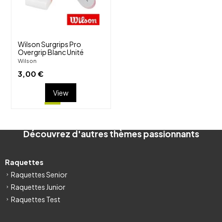
visibility
Wilson Surgrips Pro
Overgrip Blanc Unité
Wilson
3,00 €
View
Découvrez d'autres thèmes passionnants
Raquettes
Raquettes Senior
Raquettes Junior
Raquettes Test