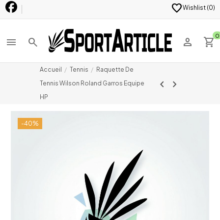
favorite
Wishlist (
0
)
0
menu
search
person
shopping_cart
Accueil
Tennis
Raquette De
chevron_left
chevron_right
Tennis Wilson Roland Garros Equipe
HP
-40%