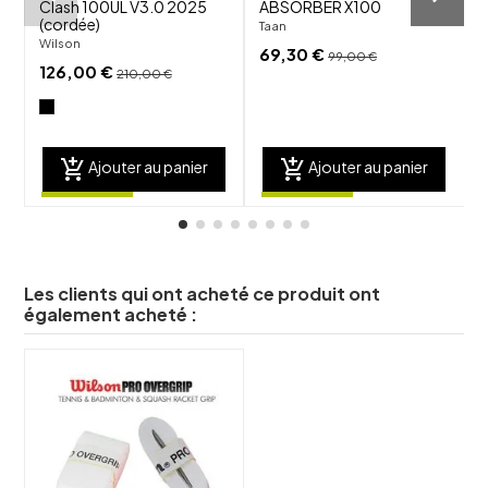
Clash 100UL V3.0 2025
ABSORBER X100
S
(cordée)
Taan
W
Wilson
69,30 €
99,00 €
126,00 €
210,00 €
add_shopping_cart
add_shopping_cart
Ajouter au panier
Ajouter au panier
Les clients qui ont acheté ce produit ont
également acheté :
shuffle
favorite_border