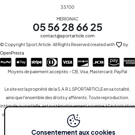
33700
MERIGNAC
05 56 28 66 25
contact@sportarticle.com
favorite
© Copyright Sport Article. All Rights Reserved created with
by
OpenPresta
Moyens de paiement acceptés – CB, Visa, Mastercard, PayPal
Le site est la propriété de la S.A.R.L SPORTARTICLE en sa totalité,
ainsi que l'ensemble des droits y afférents. Toute reproduction,
intégrale ou partielle, est systématiquement soumise à l'autorisation
des propriétaires. Toutefois, les liaisons du type hypertextes vers le
site sont autorisées sans demandes spécifiques.
Consentement aux cookies