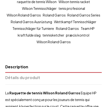
raquette de tennis Wilson
Wilson tennis racket
Wilson Tennisschläger
tenis profesional
Wilson Roland Garros
Roland Garros
Roland Garros Series
Roland Garros Ausrüstung
Wettkampf Tennisschläger
Tennisschläger für Turniere
Roland Garros
Team HP
kraftfulde slag
tennisketcher
præcis kontrol
Wilson Roland Garros
Description
Détails du produit
La
Raquette de tennis Wilson
Roland Garros
Equipe HP
est spécialement conçue pour les joueurs de tennis qui
aspirent à la perfection sur le court. Cette raquette offre une