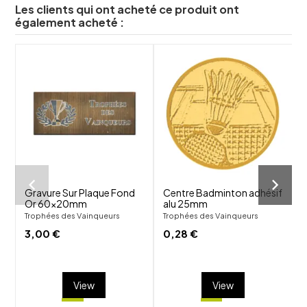
Les clients qui ont acheté ce produit ont
également acheté :
shuffle
shuffle
favorite_border
favorite_border
visibility
visibility
Gravure Sur Plaque Fond
Centre Badminton adhésif
Or 60x20mm
alu 25mm
Trophées des Vainqueurs
Trophées des Vainqueurs
T
3,00 €
0,28 €
View
View