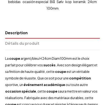
bebidas
ocasión especial
Blå
Sølv
kop
keramik
24cm
100mm
Description
Détails du produit
La
coupe
argent/bleu H 24cm Diam100mm est le choix
parfait pour célébrer vos
succès
. Avec son design élégant et
sa finition de haute qualité, cette
coupe
est un véritable
symbole de réussite. Que ce soit pour une
compétition
sportive, un
événement
académique
ou toute autre
occasion spéciale
, cette
coupe
saura mettre en valeur vos
réalisations. Fabriquée avec des matériaux durables, cette
coupe
est conçue pour durer et résister à l'épreuve du temps.