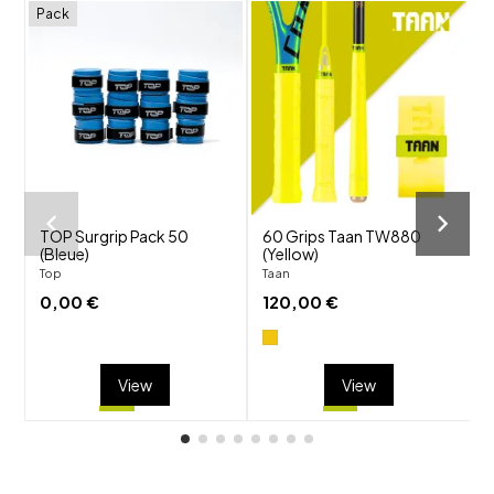
Pack
shuffle
shuffle
favorite_border
favorite_border
visibility
visibility
TOP Surgrip Pack 50
60 Grips Taan TW880
G
(Bleue)
(Yellow)
Top
Taan
T
0,00 €
120,00 €
View
View