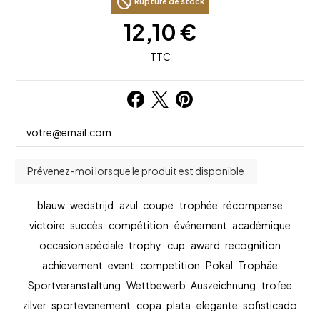
block
Rupture de stock
12,10 €
TTC
blauw
wedstrijd
azul
coupe
trophée
récompense
victoire
succès
compétition
événement
académique
occasion spéciale
trophy
cup
award
recognition
achievement
event
competition
Pokal
Trophäe
Sportveranstaltung
Wettbewerb
Auszeichnung
trofee
zilver
sportevenement
copa
plata
elegante
sofisticado