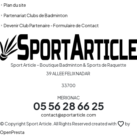
Plan du site
Partenariat Clubs de Badminton
Devenir Club Partenaire - Formulaire de Contact
Sport Article – Boutique Badminton & Sports de Raquette
39 ALLEE FELIX NADAR
33700
MERIGNAC
05 56 28 66 25
contact@sportarticle.com
favorite
© Copyright Sport Article. All Rights Reserved created with
by
OpenPresta