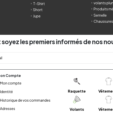
volants pl
T-Shirt
Produits m
Short
Semelle
Jupe
Chaussures
 soyez les premiers informés de nos no
on Compte
Mon compte
Raquette
Vêteme
Identité
Historique de vos commandes
Adresses
Volants
Vêteme