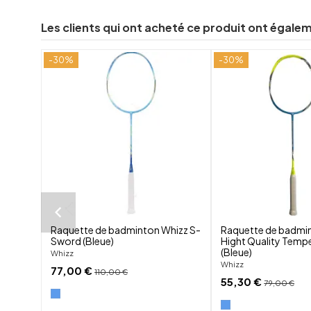
Les clients qui ont acheté ce produit ont égale
-30%
-30%
shuffle
favorite_border
visibility
Raquette de badminton Whizz S-
Raquette de badmi
Sword (Bleue)
Hight Quality Temp
(Bleue)
Whizz
Whizz
77,00 €
110,00 €
55,30 €
79,00 €