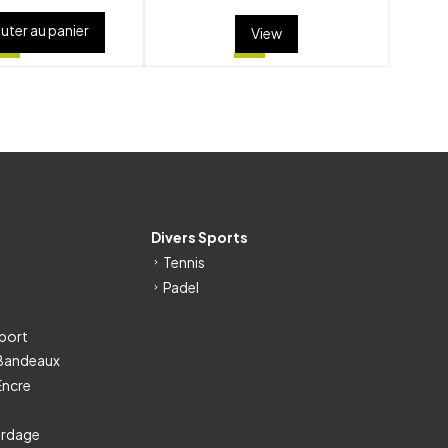
uter au panier
View
s
Divers Sports
Tennis
Padel
port
 Bandeaux
Encre
ordage