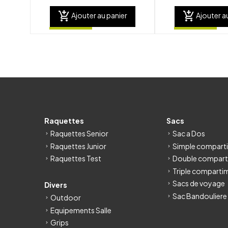
add_shopping_cart
add_shopping_cart
Ajouter au panier
Ajouter a
Raquettes
Sacs
Raquettes Senior
Sac a Dos
Raquettes Junior
Simple compart
Raquettes Test
Double compart
Triple comparti
Sacs de voyage
Divers
Sac Bandouliere
Outdoor
Equipements Salle
Grips