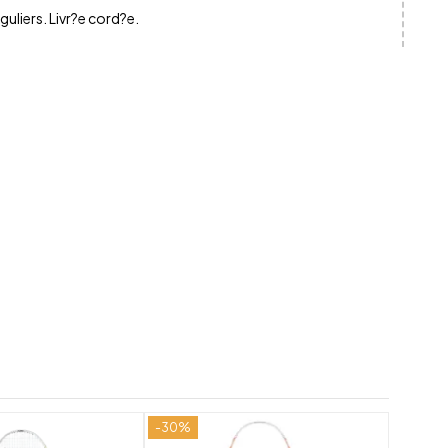
uliers. Livr?e cord?e.
-30%
-20%