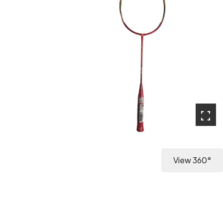
fullscreen
View 360°