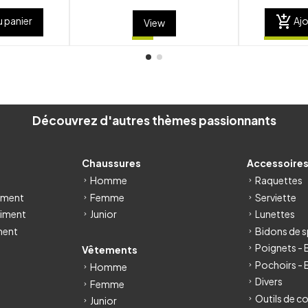
add_shopping_cart
u panier
Ajo
View
Découvrez d'autres thèmes passionnants
Chaussures
Accessoire
Homme
Raquettes
iment
Femme
Serviette
iment
Junior
Lunettes
ment
Bidons de s
Poignets -
Vêtements
Pochoirs - 
Homme
Divers
Femme
Outils de c
Junior