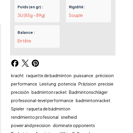
Poids (en gr) :
Rigidité:
3U (85g - 89g)
Souple
Balance :
En tête
kracht
raquette de badminton
puissance
précision
performance
Leistung
potencia
Präzision
precisie
precisión
badminton racket
Badmintonschläger
professional-level performance
badmintonracket
Spieler
raqueta de bádminton
rendimiento profesional
snelheid
power and precision
dominate opponents