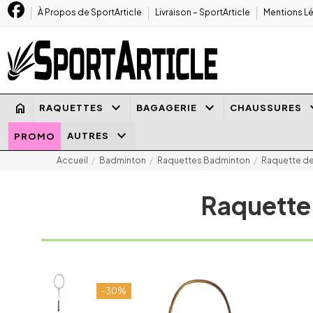
À Propos de SportArticle
Livraison – SportArticle
Mentions Lé
keyboard_arrow_down
keyboard_arrow_down
keyboard
home
RAQUETTES
BAGAGERIE
CHAUSSURES
keyboard_arrow_down
AUTRES
PROMO
Accueil
Badminton
Raquettes Badminton
Raquette de
Raquette
-30%