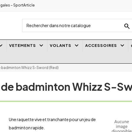
gales – SportArticle
search
_arrow_down
keyboard_arrow_down
keyboard_arrow_down
keyboard_arrow_down
VETEMENTS
VOLANTS
ACCESSOIRES
 badminton Whizz S-Sword (Red)
 de badminton Whizz S-Sw
Une raquette vive et tranchante pour un jeu de
badminton rapide.