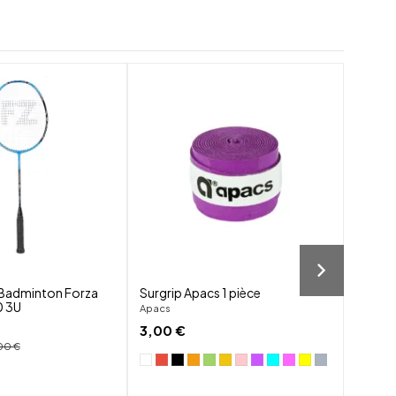
shuffle
shuffle
favorite_border
favorite_border
visibility
visibility
 Badminton Forza
Surgrip Apacs 1 pièce
Corda
0 3U
BG65 
Apacs
Yonex
3,00 €
165,0
00 €