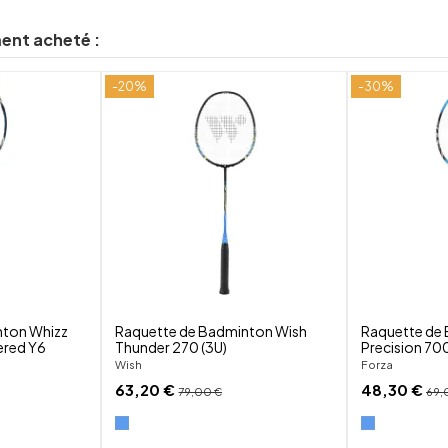
ment acheté :
-20%
-30%
shuffle
shuffle
favorite_border
favorite_border
visibility
visibility
nton Whizz
Raquette de Badminton Wish
Raquette de
ered Y6
Thunder 270 (3U)
Precision 70
Wish
Forza
63,20 €
48,30 €
79,00 €
69,