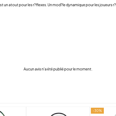
st un atout pour les r?flexes. Un mod?le dynamique pour les joueurs r?g
Aucun avis n'a été publié pour le moment.
-30%