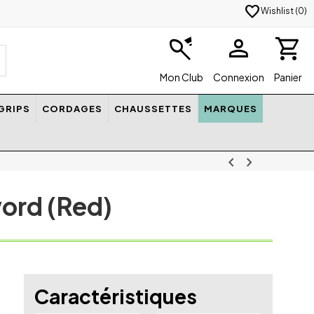
favorite
Wishlist (
0
)
badminton
person
shopping_cart
Mon Club
Connexion
Panier
GRIPS
CORDAGES
CHAUSSETTES
MARQUES
chevron_left
chevron_right
ord (Red)
Caractéristiques