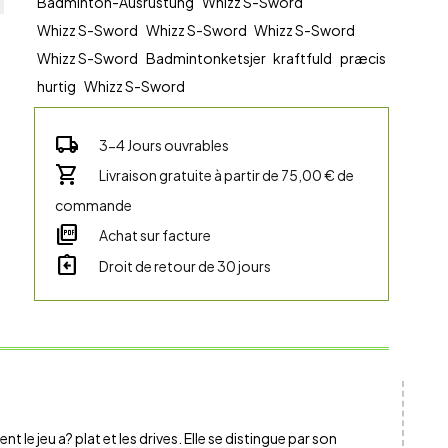
Badminton-Ausrüstung
Whizz S-Sword
Whizz S-Sword
Whizz S-Sword
Whizz S-Sword
Whizz S-Sword
Badmintonketsjer
kraftfuld
præcis
hurtig
Whizz S-Sword
local_shipping
3-4 Jours ouvrables
shopping_cart
Livraison gratuite à partir de 75,00 € de
commande
picture_as_pdf
Achat sur facture
assignment_return
Droit de retour de 30 jours
 le jeu a? plat et les drives. Elle se distingue par son