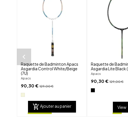
shuffle
favorite_border
visibility
Raquette de Badminton Apacs
Raquette de Badmi
Asgardia Control White/Beige
Asgardia Lite Black 
(7U)
Apacs
Apacs
90,30 €
129,00 €
90,30 €
129,00 €
add_shopping_cart
Ajouter au panier
View