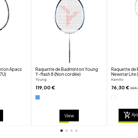
shuffle
shuffle
favorite_border
favorite_border
visibility
visibility
nton Apacs
Raquette de Badminton Young
Raquette de
(7U)
Y-flash 8 (Non cordée)
Newstar Lite
Young
Kamito
119,00 €
76,30 €
109
add_shopping_cart
Ajo
View