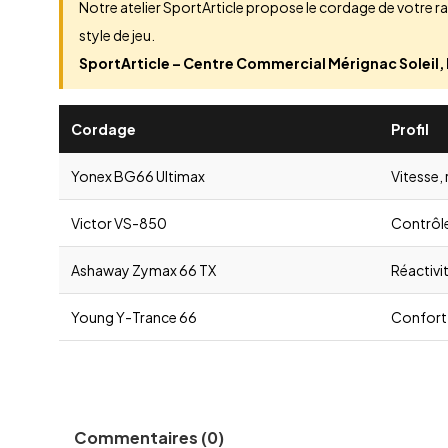
Notre atelier SportArticle propose le cordage de votre r
style de jeu.
SportArticle – Centre Commercial Mérignac Soleil
Cordage
Profil
Yonex BG66 Ultimax
Vitesse, 
Victor VS-850
Contrôle
Ashaway Zymax 66 TX
Réactivit
Young Y-Trance 66
Confort,
Commentaires (0)