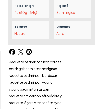
Poids (en gr) :
Rigidité:
4U (80g - 84g)
Semi-rigide
Balance :
Gamme:
Neutre
Aero
Raquette badminton non cordée
cordage badminton mérignac
raquette badminton bordeaux
raquette badminton young
young badminton taiwan
raquette hm carbon aéro légère y
raquette légère vitesse aérodyna