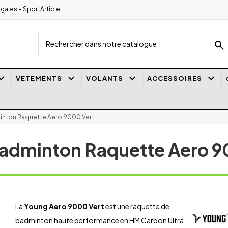
gales – SportArticle
search
_arrow_down
keyboard_arrow_down
keyboard_arrow_down
keyboard_arrow_down
VETEMENTS
VOLANTS
ACCESSOIRES
nton Raquette Aero 9000 Vert
adminton Raquette Aero 9
La
Young Aero 9000 Vert
est une raquette de
badminton haute performance en HM Carbon Ultra,