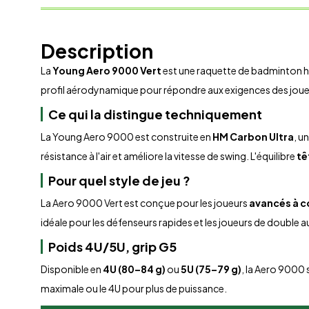
Description
La
Young Aero 9000 Vert
est une raquette de badminton ha
profil aérodynamique pour répondre aux exigences des joueu
Ce qui la distingue techniquement
La Young Aero 9000 est construite en
HM Carbon Ultra
, u
résistance à l'air et améliore la vitesse de swing. L'équilibre
tê
Pour quel style de jeu ?
La Aero 9000 Vert est conçue pour les joueurs
avancés à 
idéale pour les défenseurs rapides et les joueurs de double 
Poids 4U/5U, grip G5
Disponible en
4U (80–84 g)
ou
5U (75–79 g)
, la Aero 9000 
maximale ou le 4U pour plus de puissance.