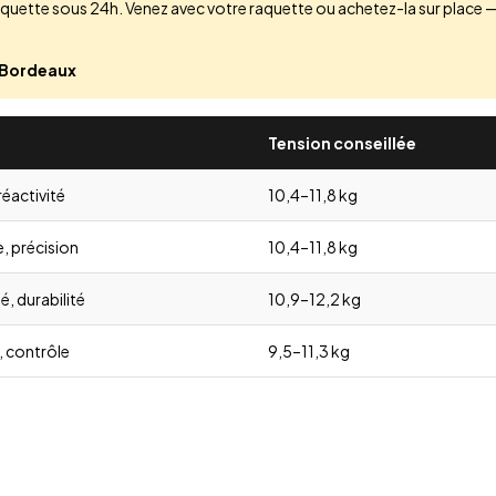
aquette sous 24h. Venez avec votre raquette ou achetez-la sur place —
, Bordeaux
Tension conseillée
réactivité
10,4–11,8 kg
, précision
10,4–11,8 kg
é, durabilité
10,9–12,2 kg
 contrôle
9,5–11,3 kg