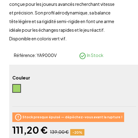
conçue pour les joueurs avancés recherchant vitesse
et précision. Son profil aérodynamique, sa balance
tête légère et sa rigidité semi-rigide en font une arme
idéale pour les échanges rapides et le jeu réactif.
Disponible en coloris vert vif.
check_circle
Référence:
YA9000V
In Stock
Couleur
Vert
error
Stock presque épuisé — dépêchez-vous avant la rupture !
111,20 €
139,00 €
-20%