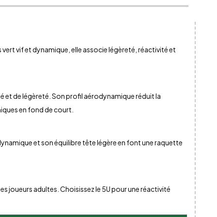
t vif et dynamique, elle associe légèreté, réactivité et
té et de légèreté. Son profil aérodynamique réduit la
miques en fond de court.
rodynamique et son équilibre tête légère en font une raquette
es joueurs adultes. Choisissez le 5U pour une réactivité