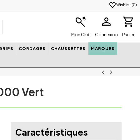
favorite
Wishlist (
0
)
badminton
person
shopping_cart
Mon Club
Connexion
Panier
GRIPS
CORDAGES
CHAUSSETTES
MARQUES
chevron_left
chevron_right
000 Vert
Caractéristiques