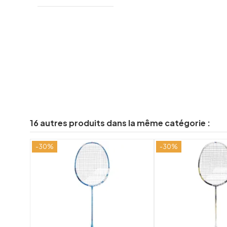
16 autres produits dans la même catégorie :
-30%
-30%
shuffle
favorite_border
visibility