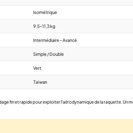
Isométrique
9,5–11,3 kg
Intermédiaire – Avancé
Simple / Double
Vert
Taïwan
ge fin et rapide pour exploiter l'aérodynamique de la raquette. Un