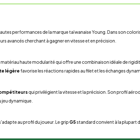
utes performances de la marque taïwanaise Young. Dans son coloris ver
rs avancés cherchant à gagner en vitesse et en précision.
n matériau haute modularité qui offre une combinaison idéale de rigidi
te légère
favorise les réactions rapides au filet et les échanges dyna
compétiteurs
qui privilégient la vitesse et la précision. Son profil aé
au jeu dynamique.
s'adapte au profil du joueur. Le grip
G5
standard convient à la plupart d