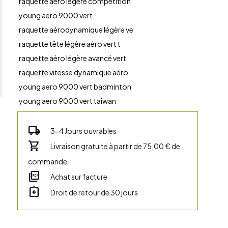
raquette aéro légère compétition
young aero 9000 vert
raquette aérodynamique légère ve
raquette tête légère aéro vert t
raquette aéro légère avancé vert
raquette vitesse dynamique aéro
young aero 9000 vert badminton
young aero 9000 vert taiwan
local_shipping
3-4 Jours ouvrables
shopping_cart
Livraison gratuite à partir de 75,00 € de
commande
picture_as_pdf
Achat sur facture
assignment_return
Droit de retour de 30 jours