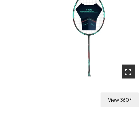
fullscreen
View 360°