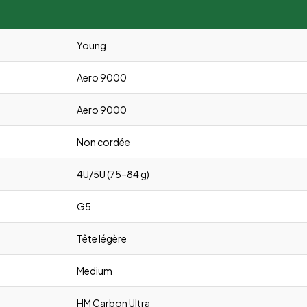
Young
Aero 9000
Aero 9000
Non cordée
4U/5U (75–84 g)
G5
Tête légère
Medium
HM Carbon Ultra