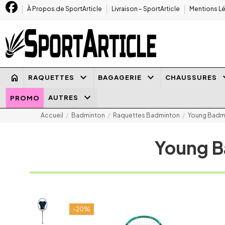
À Propos de SportArticle
Livraison – SportArticle
Mentions Lé
keyboard_arrow_down
keyboard_arrow_down
keyboard
home
RAQUETTES
BAGAGERIE
CHAUSSURES
keyboard_arrow_down
AUTRES
PROMO
Accueil
Badminton
Raquettes Badminton
Young Badmi
Young B
-20%