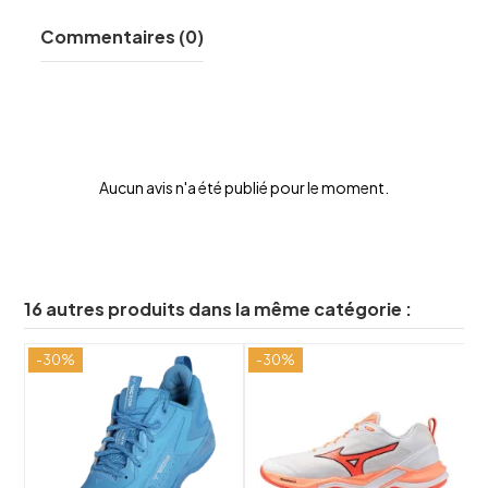
Commentaires (0)
Aucun avis n'a été publié pour le moment.
16 autres produits dans la même catégorie :
-30%
-30%
-
shuffle
shuffle
favorite_border
favorite_border
visibility
visibility