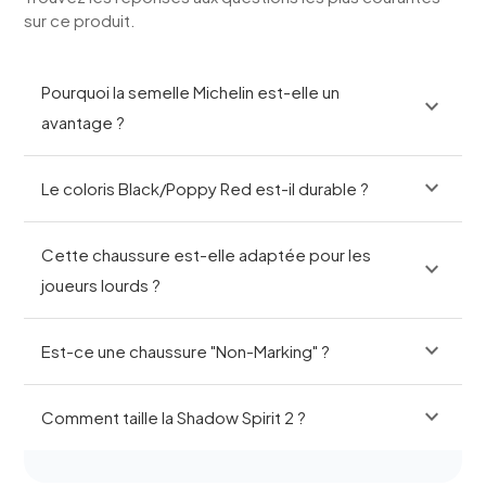
sur ce produit.
Pourquoi la semelle Michelin est-elle un
expand_more
avantage ?
expand_more
Le coloris Black/Poppy Red est-il durable ?
Cette chaussure est-elle adaptée pour les
expand_more
joueurs lourds ?
expand_more
Est-ce une chaussure "Non-Marking" ?
expand_more
Comment taille la Shadow Spirit 2 ?