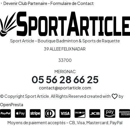
Devenir Club Partenaire - Formulaire de Contact
Sport Article – Boutique Badminton & Sports de Raquette
39 ALLEE FELIX NADAR
33700
MERIGNAC
05 56 28 66 25
contact@sportarticle.com
favorite
© Copyright Sport Article. All Rights Reserved created with
by
OpenPresta
Moyens de paiement acceptés – CB, Visa, Mastercard, PayPal