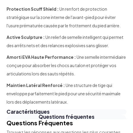
Protection Scuff Shield :
Un renfort de protection
stratégique sur la zone interne de l'avant-pied pour éviter
l'usure prématurée causée par le frottement du pied arrière.
Active Sculpture :
Un relief de semelle intelligent qui permet
des arrêts nets et des relances explosives sans glisser.
Amorti EVA Haute Performance :
Une semelle intermédiaire
conçue pour absorber les chocs au talon et protéger vos
articulations lors des sauts répétés.
Maintien Latéral Renforcé :
Une structure de tige qui
enveloppe parfaitement le pied pour une sécurité maximale
lors des déplacements latéraux.
Caractéristiques
Questions fréquentes
Questions Fréquentes
Trouvez les réponses aux questions les plus courantes