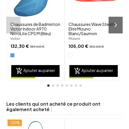
Chaussures de Badminton
Chaussures Wave Stealth
Victor Indoor A970
Elite Mizuno
NitroLite CPS M (Bleu)
Blanc/Saumon
B
Victor
Mizuno
132,30 €
105,00 €
189,00 €
150,00 €
add_shopping_cart
add_shopping_cart
Ajouter au panier
Ajouter au panier
Les clients qui ont acheté ce produit ont
également acheté :
-30%
P