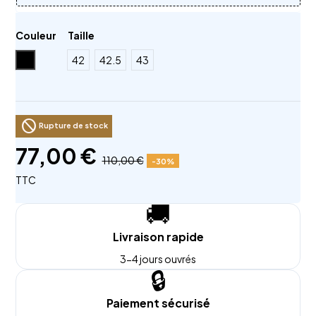
Couleur
Taille
Noir
42
42.5
43
block
Rupture de stock
77,00 €
110,00 €
-30%
TTC
🚚
Livraison rapide
3-4 jours ouvrés
🔒
Paiement sécurisé