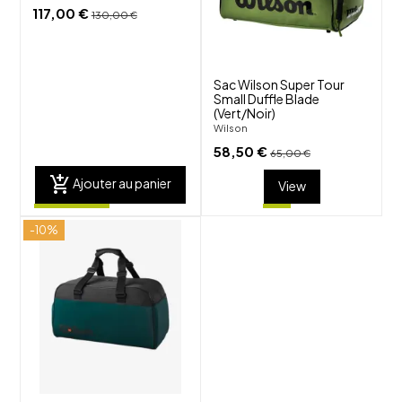
visibility
visibility
117,00 €
130,00 €
Sac Wilson Super Tour
Small Duffle Blade
(Vert/Noir)
Wilson
58,50 €
65,00 €
add_shopping_cart
Ajouter au panier
View
-10%
shuffle
favorite_border
visibility