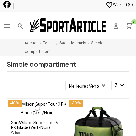
favorite
Wishlist (
0
)
0
menu
search
person
shopping_cart
Accueil
Tennis
Sacs de tennis
Simple
compartiment
Simple compartiment
expand_more
expand_more
3
Meilleures Ventes
-10%
-10%
shuffle
shuffle
favorite_border
favorite_border
Sac Wilson Super Tour 9
PK Blade (Vert/Noir)
Wilson