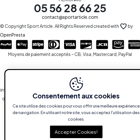
05 56 28 66 25
contact@sportarticle.com
favorite
© Copyright Sport Article. All Rights Reserved created with
by
OpenPresta
Moyens de paiement acceptés – CB, Visa, Mastercard, PayPal
Le site est la propriété de la S.A.R.L SPORTARTICLE en sa totalité,
ainsi que l'ensemble des droits y afférents. Toute reproduction,
intégrale ou partielle, est systématiquement soumise à l'autorisation
Consentement aux cookies
des propriétaires. Toutefois, les liaisons du type hypertextes vers le
Ce site utilise des cookies pour vous offrir une meilleure expérience
site sont autorisées sans demandes spécifiques.
de navigation. En utilisant notre site, vous acceptez l'utilisation des
cookies.
Accepter Cookies!