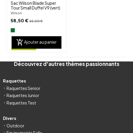
Sac Wilson Blade Super
Tour Small Duffel V9 (vert)
Wilson
58,50 €
65,00 €
add_shopping_cart
Ajouter au panier
Découvrez d'autres thèmes passionnants
Raquettes
Raquettes Senior
Raquettes Junior
Raquettes Test
Divers
Outdoor
Equipements Salle