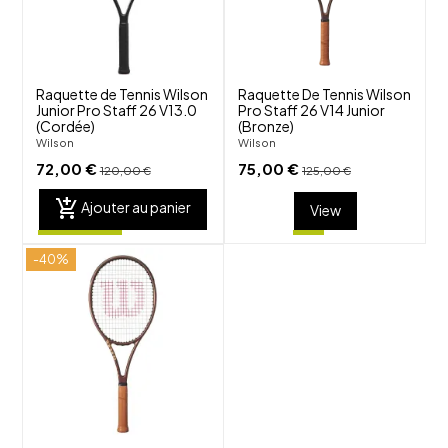
visibility
visibility
Raquette de Tennis Wilson
Raquette De Tennis Wilson
Junior Pro Staff 26 V13.0
Pro Staff 26 V14 Junior
(Cordée)
(Bronze)
Wilson
Wilson
72,00 €
75,00 €
120,00 €
125,00 €
add_shopping_cart
Ajouter au panier
View
-40%
shuffle
favorite_border
visibility