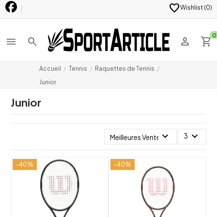
favorite
Wishlist (
0
)
0
menu
search
person
shopping_cart
Accueil
Tennis
Raquettes de Tennis
Junior
Junior
expand_more
expand_more
3
Meilleures Ventes
-40%
-40%
shuffle
shuffle
favorite_border
favorite_border