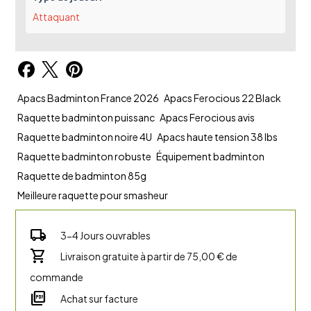
Attaquant
Apacs Badminton France 2026
Apacs Ferocious 22 Black
Raquette badminton puissanc
Apacs Ferocious avis
Raquette badminton noire 4U
Apacs haute tension 38 lbs
Raquette badminton robuste
Équipement badminton
Raquette de badminton 85g
Meilleure raquette pour smasheur
local_shipping
3-4 Jours ouvrables
shopping_cart
Livraison gratuite à partir de 75,00 € de
commande
picture_as_pdf
Achat sur facture