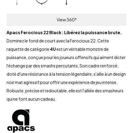
View 360°
Apacs Ferocious 22 Black : Libérez la puissance brute.
Dominez le fond de court avec la Ferocious 22.
Cette
raquette de catégorie
4U
est un véritable monstre de
puissance,
conçue pour les joueurs offensifs qui aiment dicter
l'échange par des smashs percutants.
Son cadre renforcé,
doté d'une résistance à la tension légendaire,
s'allie à un design
noir mat agressif pour offrir une expérience de jeu intense.
Robuste,
précise et redoutable,
elle est l'alliée des smasheurs
qui ne font aucun cadeau.