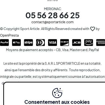
MERIGNAC
05 56 28 66 25
contact@sportarticle.com
favorite
© Copyright Sport Article. All Rights Reserved created with
by
OpenPresta
Moyens de paiement acceptés – CB, Visa, Mastercard, PayPal
Le site est la propriété de la S.A.R.L SPORTARTICLE en sa totalité,
ainsi que l'ensemble des droits y afférents. Toute reproduction,
intégrale ou partielle, est systématiquement soumise à l'autorisation
des propriétaires. Toutefois, les liaisons du type hypertextes vers le
site sont autorisées sans demandes spécifiques.
Consentement aux cookies