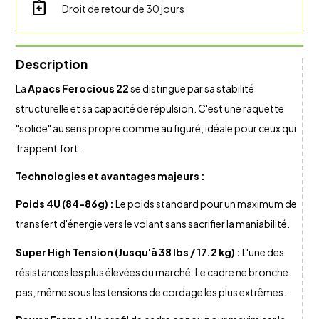
assignment_return
Droit de retour de 30 jours
Description
La
Apacs Ferocious 22
se distingue par sa stabilité
structurelle et sa capacité de répulsion. C'est une raquette
"solide" au sens propre comme au figuré, idéale pour ceux qui
frappent fort.
Technologies et avantages majeurs :
Poids 4U (84-86g) :
Le poids standard pour un maximum de
transfert d'énergie vers le volant sans sacrifier la maniabilité.
Super High Tension (Jusqu'à 38 lbs / 17.2 kg) :
L'une des
résistances les plus élevées du marché. Le cadre ne bronche
pas, même sous les tensions de cordage les plus extrêmes.