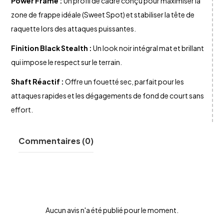
Power Frame :
Un profil de cadre conçu pour maximiser la
zone de frappe idéale (Sweet Spot) et stabiliser la tête de
raquette lors des attaques puissantes.
Finition Black Stealth :
Un look noir intégral mat et brillant
qui impose le respect sur le terrain.
Shaft Réactif :
Offre un fouetté sec, parfait pour les
attaques rapides et les dégagements de fond de court sans
effort.
Commentaires (0)
Aucun avis n'a été publié pour le moment.