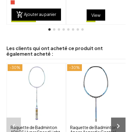
add_shopping_cart
Ajouter au panier
View
Les clients qui ont acheté ce produit ont
également acheté :
-30%
-30%
-
shuffle
shuffle
favorite_border
favorite_border
visibility
visibility
Raquette de Badminton
Raquette de Badminton
APACS Hyper Speed Light
Apacs Asgardia Control
A