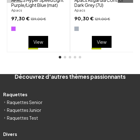
Purple/Light Blue (mat)
Dark Grey (7U)
b
Apacs
Apacs
A
97,30 €
90,30 €
139,00 €
129,00 €
View
View
Découvrez d'autres thèmes passionnants
Raquettes
Raquettes Senior
Raquettes Junior
Raquettes Test
Divers