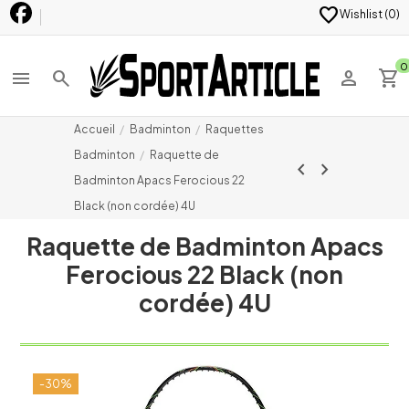
favorite
Wishlist (
0
)
0
menu
search
person
shopping_cart
Accueil
Badminton
Raquettes
Badminton
Raquette de
chevron_left
chevron_right
Badminton Apacs Ferocious 22
Black (non cordée) 4U
Raquette de Badminton Apacs
Ferocious 22 Black (non
cordée) 4U
-30%