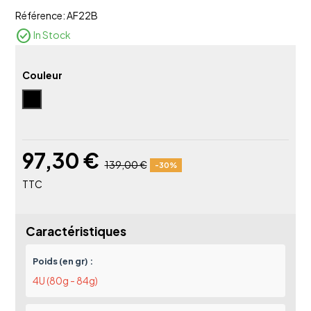
Référence:
AF22B
check_circle
In Stock
Couleur
Noir
97,30 €
139,00 €
-30%
TTC
Caractéristiques
Poids (en gr) :
4U (80g - 84g)