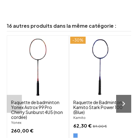
16 autres produits dans la même catégorie :
-30%
-
shuffle
shuffle
favorite_border
favorite_border
visibility
visibility
Raquette de badminton
Raquette de Badminton
Yonex Astrox 99 Pro
Kamito Stark Power 100
F
Cherry Sunburst 4U5 (non
(Blue)
(
cordée)
Kamito
F
Yonex
62,30 €
89,00 €
260,00 €