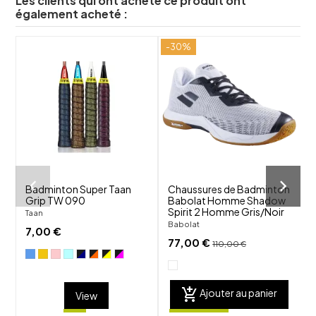
Les clients qui ont acheté ce produit ont
également acheté :
-30%
shuffle
shuffle
favorite_border
favorite_border
visibility
visibility
Badminton Super Taan
Chaussures de Badminton
Grip TW 090
Babolat Homme Shadow
Spirit 2 Homme Gris/Noir
Taan
Babolat
T
7,00 €
77,00 €
110,00 €
add_shopping_cart
Ajouter au panier
View