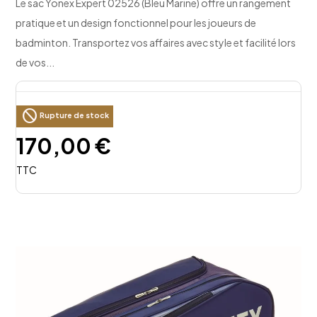
Le sac Yonex Expert 02526 (Bleu Marine) offre un rangement
pratique et un design fonctionnel pour les joueurs de
badminton. Transportez vos affaires avec style et facilité lors
de vos...
block
Rupture de stock
170,00 €
TTC