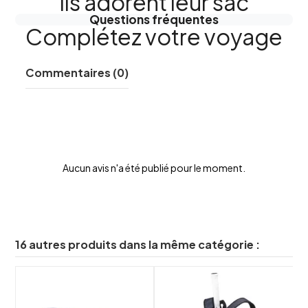
Ils adorent leur sac
Questions fréquentes
Complétez votre voyage
Commentaires (0)
Aucun avis n'a été publié pour le moment.
16 autres produits dans la même catégorie :
shuffle
shuffle