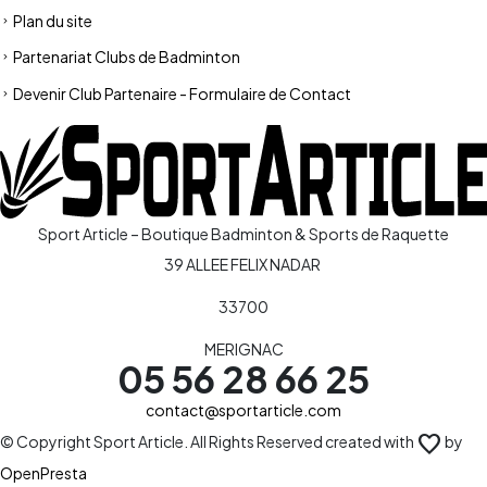
Plan du site
Partenariat Clubs de Badminton
Devenir Club Partenaire - Formulaire de Contact
Sport Article – Boutique Badminton & Sports de Raquette
39 ALLEE FELIX NADAR
33700
MERIGNAC
05 56 28 66 25
contact@sportarticle.com
favorite
© Copyright Sport Article. All Rights Reserved created with
by
OpenPresta