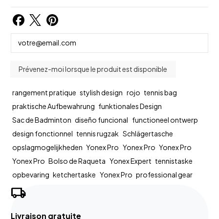
rangement pratique
stylish design
rojo
tennis bag
praktische Aufbewahrung
funktionales Design
Sac de Badminton
diseño funcional
functioneel ontwerp
design fonctionnel
tennis rugzak
Schlägertasche
opslagmogelijkheden
Yonex Pro
Yonex Pro
Yonex Pro
Yonex Pro
Bolso de Raqueta
Yonex Expert
tennistaske
opbevaring
ketchertaske
Yonex Pro
professional gear
local_shipping
Livraison gratuite