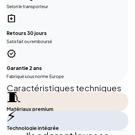
Selon le transporteur
assignment_return
Retours 30 jours
Satisfait ou remboursé
verified
Garantie 2 ans
Fabriqué sous norme Europe
Caractéristiques techniques
🧵
Matériaux premium
⚡
Technologie intégrée