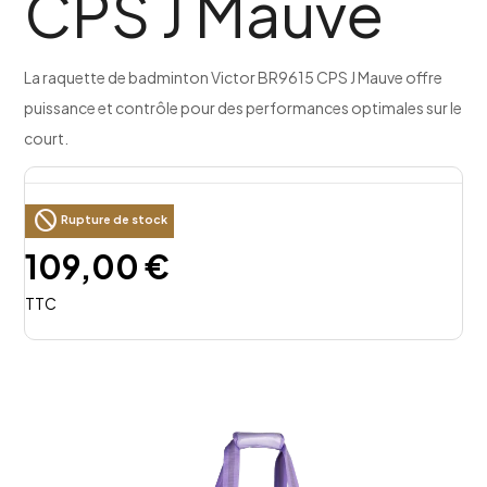
CPS J Mauve
La raquette de badminton Victor BR9615 CPS J Mauve offre
puissance et contrôle pour des performances optimales sur le
court.
block
Rupture de stock
109,00 €
TTC