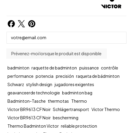
badminton
raquette de badminton
puissance
contrôle
performance
potencia
precisión
raqueta de bádminton
Schwarz
stylish design
jugadores exigentes
geavanceerde technologie
badminton bag
Badminton-Tasche
thermotas
Thermo
Victor BR9613 CF Noir
Schlägertransport
Victor Thermo
Victor BR9613 CF Noir
bescherming
Thermo Badminton Victor
reliable protection