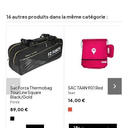
16 autres produits dans la même catégorie :
shuffle
shuffle
favorite_border
favorite_border
visibility
visibility
Sac Forza Thermobag
SAC TAAN 901 Red
S
Tour Line Square
9
Taan
Black/Gold
Y
14,00 €
Forza
89,00 €