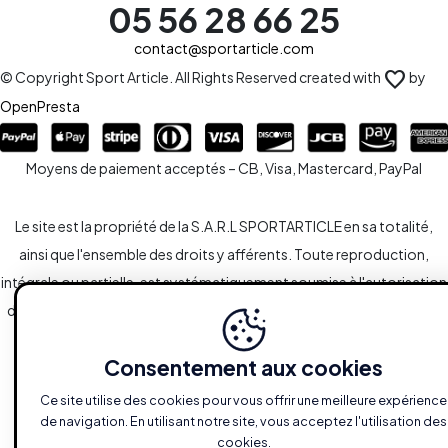
05 56 28 66 25
contact@sportarticle.com
favorite
© Copyright Sport Article. All Rights Reserved created with
by
OpenPresta
Moyens de paiement acceptés – CB, Visa, Mastercard, PayPal
Le site est la propriété de la S.A.R.L SPORTARTICLE en sa totalité,
ainsi que l'ensemble des droits y afférents. Toute reproduction,
intégrale ou partielle, est systématiquement soumise à l'autorisation
des propriétaires. Toutefois, les liaisons du type hypertextes vers le
site sont autorisées sans demandes spécifiques.
Consentement aux cookies
Ce site utilise des cookies pour vous offrir une meilleure expérience
de navigation. En utilisant notre site, vous acceptez l'utilisation des
cookies.