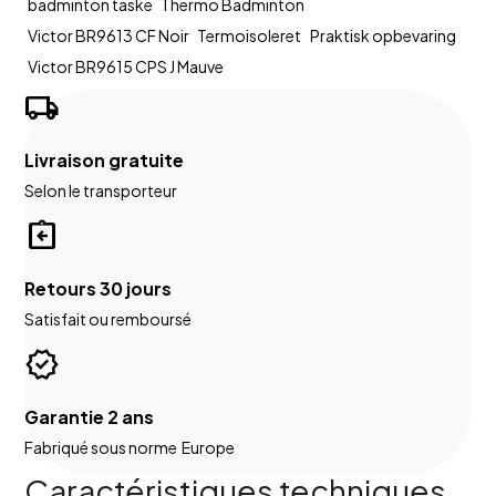
badminton taske
Thermo Badminton
Victor BR9613 CF Noir
Termoisoleret
Praktisk opbevaring
Victor BR9615 CPS J Mauve
local_shipping
Livraison gratuite
Selon le transporteur
assignment_return
Retours 30 jours
Satisfait ou remboursé
verified
Garantie 2 ans
Fabriqué sous norme Europe
Caractéristiques techniques