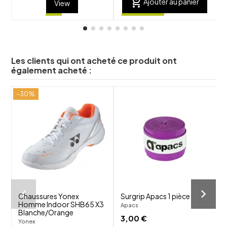
add_shopping_cart
Ajouter au panier
View
Les clients qui ont acheté ce produit ont
également acheté :
-30%
shuffle
shuffle
favorite_border
favorite_border
visibility
visibility
Chaussures Yonex
Surgrip Apacs 1 pièce
Homme Indoor SHB65 X3
Apacs
Blanche/Orange
3,00 €
Yonex
T