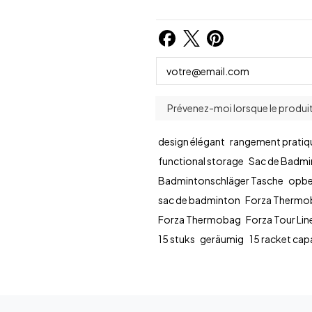
design élégant
rangement pratiq
functional storage
Sac de Badm
Badmintonschläger Tasche
opbe
sac de badminton
Forza Thermo
Forza Thermobag
Forza Tour Lin
15 stuks
geräumig
15 racket cap