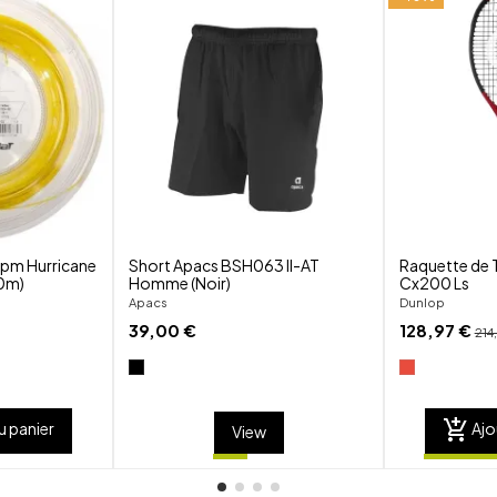
shuffle
shuffle
favorite_border
favorite_border
visibility
visibility
pm Hurricane
Short Apacs BSH063 II-AT
Raquette de 
00m)
Homme (Noir)
Cx200 Ls
Apacs
Dunlop
39,00 €
128,97 €
214
add_shopping_cart
u panier
Ajo
View