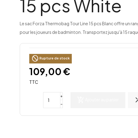
15 pcs White
Le sac Forza Thermobag Tour Line 15 pcs Blanc offre un ra
pour les joueurs de badminton. Transportez jusqu'à 15 raquet
block
Rupture de stock
109,00 €
TTC
+
add_shopping_cart
shu
Ajouter au panier
−