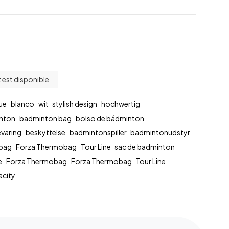
ue
blanco
wit
stylish design
hochwertig
inton
badminton bag
bolso de bádminton
varing
beskyttelse
badmintonspiller
badmintonudstyr
bag
Forza Thermobag
Tour Line
sac de badminton
e
Forza Thermobag
Forza Thermobag
Tour Line
acity