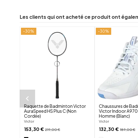
Les clients qui ont acheté ce produit ont égale
-30%
-30%
shuffle
favorite_border
visibility
Raquette de Badminton Victor
Chaussures de Ba
AuraSpeed HS Plus C (Non
Victor Indoor A970 
Cordée)
Homme (Blanc)
Victor
Victor
153,30 €
132,30 €
219,00 €
189,00 €