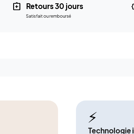
assignment_return
ve
Retours 30 jours
Satisfait ou remboursé
⚡
Technologie 