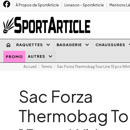
À Propos de SportArticle
Livraison – SportArticle
Mentions Lé
keyboard_arrow_down
keyboard_arrow_down
keyboard
home
RAQUETTES
BAGAGERIE
CHAUSSURES
keyboard_arrow_down
AUTRES
PROMO
Accueil
Tennis
Sac Forza Thermobag Tour Line 15 pcs Whi
Sac Forza
Thermobag Tou