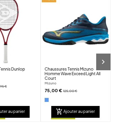
shuffle
shuffle
favorite_border
favorite_border
visibility
visibility
Tennis Dunlop
Chaussures Tennis Mizuno
Short 
Homme Wave Exceed Light All
Homme 
Court
Apacs
Mizuno
39,00
,95 €
75,00 €
125,00 €
add_shopping_cart
add_sho
uter au panier
Ajouter au panier