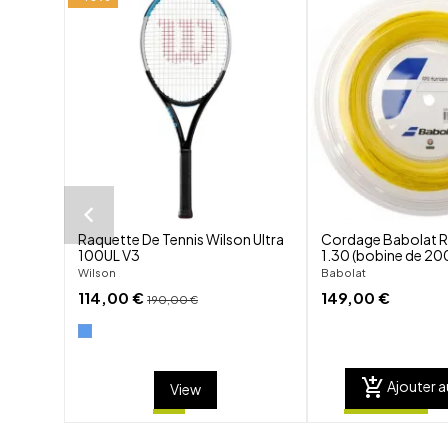
shuffle
favorite_border
visibility
Raquette De Tennis Wilson Ultra
Cordage Babolat R
100UL V3
1.30 (bobine de 2
Wilson
Babolat
114,00 €
149,00 €
190,00 €
add_shopping_cart
Ajouter a
View