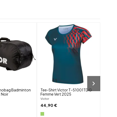
-30%
shuffle
shuffle
favorite_border
favorite_border
visibility
visibility
mobag Badminton
Tee-Shirt Victor T-51001TD G
Chauss
 Noir
Femme Vert 2025
Victor
NitroLit
Victor
Victor
44,90 €
118,30