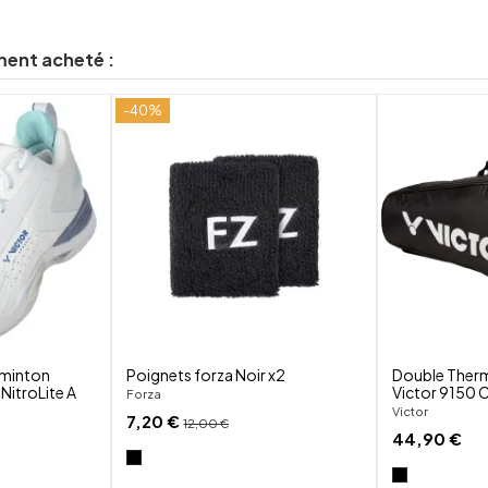
ment acheté :
-40%
shuffle
shuffle
favorite_border
favorite_border
visibility
visibility
dminton
Poignets forza Noir x2
Double Ther
NitroLite A
Victor 9150 C
Forza
Victor
7,20 €
12,00 €
44,90 €