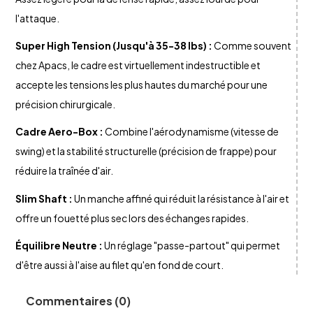
l'attaque.
Super High Tension (Jusqu'à 35-38 lbs) :
Comme souvent
chez Apacs, le cadre est virtuellement indestructible et
accepte les tensions les plus hautes du marché pour une
précision chirurgicale.
Cadre Aero-Box :
Combine l'aérodynamisme (vitesse de
swing) et la stabilité structurelle (précision de frappe) pour
réduire la traînée d'air.
Slim Shaft :
Un manche affiné qui réduit la résistance à l'air et
offre un fouetté plus sec lors des échanges rapides.
Équilibre Neutre :
Un réglage "passe-partout" qui permet
d'être aussi à l'aise au filet qu'en fond de court.
Commentaires (0)