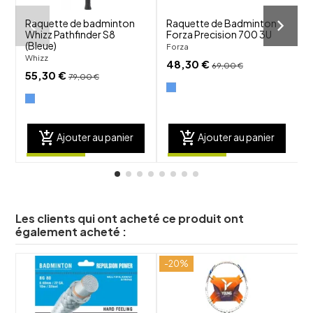
Raquette de badminton
Raquette de Badminton
Whizz Pathfinder S8
Forza Precision 700 3U
F
(Bleue)
Forza
F
Whizz
48,30 €
69,00 €
55,30 €
79,00 €
add_shopping_cart
add_shopping_cart
Ajouter au panier
Ajouter au panier
Les clients qui ont acheté ce produit ont
également acheté :
-20%
shuffle
shuffle
favorite_border
favorite_border