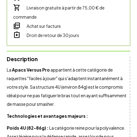
shopping_cart
Livraison gratuite à partir de 75,00 € de
commande
picture_as_pdf
Achat sur facture
assignment_return
Droit de retour de 30 jours
Description
La
Apacs Versus Pro
appartient à cette catégorie de
raquettes "faciles à jouer" qui s'adaptent instantanément à
votre style. Sa structure 4U (environ 84g) est le compromis
idéal pour ne pas fatiguer le bras tout en ayant suffisamment
de masse pour smasher.
Technologies et avantages majeurs :
Poids 4U (82-86g) :
La catégorie reine pour la polyvalence.
Assez légère pour la défense rapide, assez lourde pour