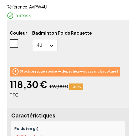
Référence:
AVPW4U
check_circle
In Stock
Couleur
Badminton Poids Raquette
Blanc
error
Stock presque épuisé — dépêchez-vous avant la rupture !
118,30 €
169,00 €
-30%
TTC
Caractéristiques
Poids (en gr) :