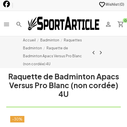
favorite
Wishlist (
0
)
0
menu
search
person
shopping_cart
Accueil
Badminton
Raquettes
Badminton
Raquette de
chevron_left
chevron_right
Badminton Apacs Versus Pro Blanc
(non cordée) 4U
Raquette de Badminton Apacs
Versus Pro Blanc (non cordée)
4U
-30%