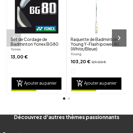
visibility
visibility
Set de Cordage de
Raquette de Badminton
V
Badminton Yonex BG80
Young Y-Flash ipower 4U
(White/Bleue)
Yonex
V
Young
13,00 €
103,20 €
129,00 €
add_shopping_cart
add_shopping_cart
Ajouter au panier
Ajouter au panier
Découvrez d'autres thèmes passionnants