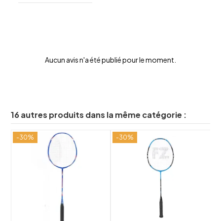
Aucun avis n'a été publié pour le moment.
16 autres produits dans la même catégorie :
-30%
-30%
-
shuffle
shuffle
favorite_border
favorite_border
visibility
visibility