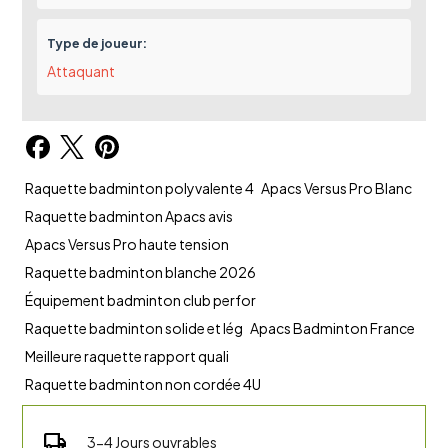
Type de joueur:
Attaquant
Raquette badminton polyvalente 4
Apacs Versus Pro Blanc
Raquette badminton Apacs avis
Apacs Versus Pro haute tension
Raquette badminton blanche 2026
Équipement badminton club perfor
Raquette badminton solide et lég
Apacs Badminton France
Meilleure raquette rapport quali
Raquette badminton non cordée 4U
local_shipping
3-4 Jours ouvrables