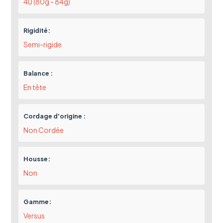
4U (80g - 84g)
Rigidité:
Semi-rigide
Balance :
En tête
Cordage d'origine :
Non Cordée
Housse:
Non
Gamme:
Versus