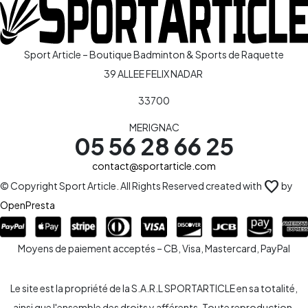
Sport Article – Boutique Badminton & Sports de Raquette
39 ALLEE FELIX NADAR
33700
MERIGNAC
05 56 28 66 25
contact@sportarticle.com
favorite
© Copyright Sport Article. All Rights Reserved created with
by
OpenPresta
Moyens de paiement acceptés – CB, Visa, Mastercard, PayPal
Le site est la propriété de la S.A.R.L SPORTARTICLE en sa totalité,
ainsi que l'ensemble des droits y afférents. Toute reproduction,