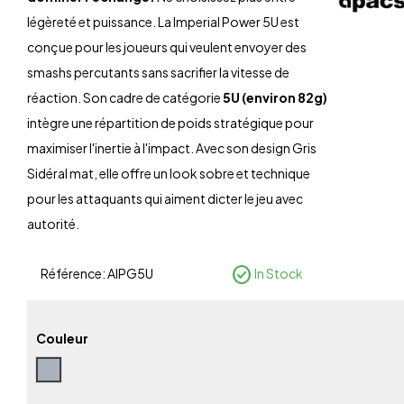
légèreté et puissance. La Imperial Power 5U est
conçue pour les joueurs qui veulent envoyer des
smashs percutants sans sacrifier la vitesse de
réaction. Son cadre de catégorie
5U (environ 82g)
intègre une répartition de poids stratégique pour
maximiser l'inertie à l'impact. Avec son design Gris
Sidéral mat, elle offre un look sobre et technique
pour les attaquants qui aiment dicter le jeu avec
autorité.
check_circle
Référence:
AIPG5U
In Stock
Couleur
Gris