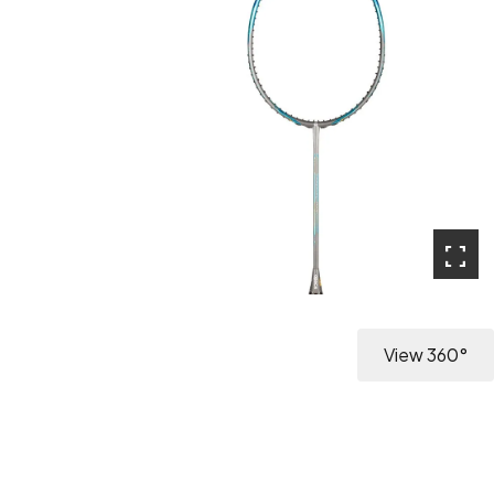
fullscreen
View 360°