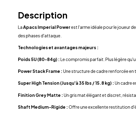
Description
La
Apacs Imperial Power
est l'arme idéale pour le joueur d
des phases d'attaque.
Technologies et avantages majeurs :
Poids 5U (80-84g) :
Le compromis parfait. Plus légère qu'un
Power Stack Frame :
Une structure de cadre renforcée en t
Super High Tension (Jusqu'à 35 lbs / 15.8 kg) :
Un cadre e
Finition Grey Matte :
Un gris mat élégant et discret, résis
Shaft Medium-Rigide :
Offre une excellente restitution d'