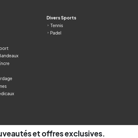
s
Divers Sports
Tennis
Padel
port
 Bandeaux
Encre
ordage
umes
édicaux
uveautés et offres exclusives.