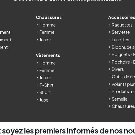
Chaussures
Accessoire
Homme
Raquettes
iment
Femme
Serviette
iment
Junior
Lunettes
ment
Bidons de s
Poignets -
Vêtements
Pochoirs - 
Homme
Divers
Femme
Outils de c
Junior
volants pl
T-Shirt
Produits m
Short
Semelle
Jupe
Chaussures
 soyez les premiers informés de nos no