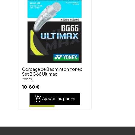
shuffle
favorite_border
visibility
Cordage de Badminton Yonex
Set BG66 Ultimax
Yonex
10,80 €
add_shopping_cart
Ajouter au panier