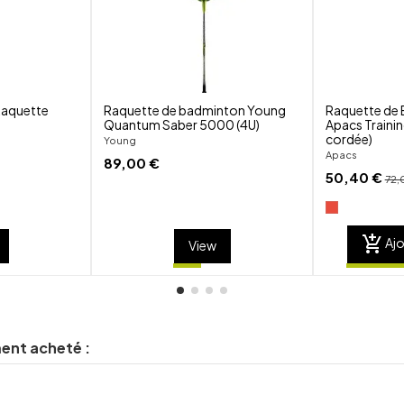
Raquette
Raquette de badminton Young
Raquette de
Quantum Saber 5000 (4U)
Apacs Trainin
cordée)
Young
Apacs
89,00 €
50,40 €
72,
add_shopping_cart
Ajo
View
ment acheté :