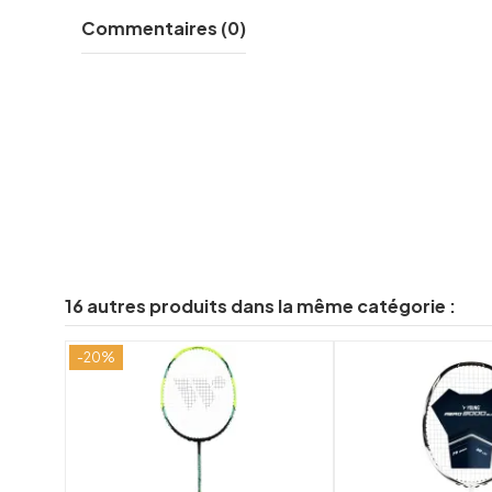
Commentaires (0)
16 autres produits dans la même catégorie :
-20%
shuffle
favorite_border
visibility