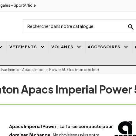
gales – SportArticle
search
_arrow_down
keyboard_arrow_down
keyboard_arrow_down
keyboard_arrow_down
VETEMENTS
VOLANTS
ACCESSOIRES
 Badminton Apacs Imperial Power 5U Gris (non cordée)
ton Apacs Imperial Power 5
Apacs Imperial Power : La force compacte pour
dominer l'échange.
Ne choisissez plus entre