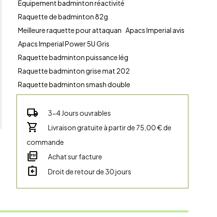
Équipement badminton réactivité
Raquette de badminton 82g
Meilleure raquette pour attaquan
Apacs Imperial avis
Apacs Imperial Power 5U Gris
Raquette badminton puissance lég
Raquette badminton grise mat 202
Raquette badminton smash double
local_shipping
3-4 Jours ouvrables
shopping_cart
Livraison gratuite à partir de 75,00 € de
commande
picture_as_pdf
Achat sur facture
assignment_return
Droit de retour de 30 jours