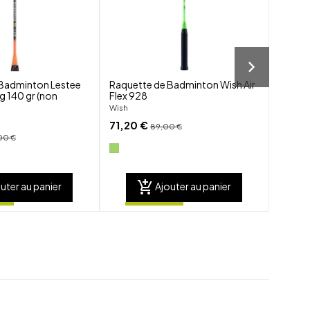
 Badminton Lestee
Raquette de Badminton Wish Air
Raquet
g 140 gr (non
Flex 928
Feel F
Wish
Babola
71,20 €
132,9
89,00 €
00 €
add_shopping_cart
uter au panier
Ajouter au panier