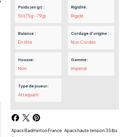
Poids (en gr) :
Rigidité:
5U (75g - 79g)
Rigide
Balance :
Cordage d'origine :
En tête
Non Cordée
Housse:
Gamme:
Non
Imperial
Type de joueur:
Attaquant
Apacs Badminton France
Apacs haute tension 35 lbs