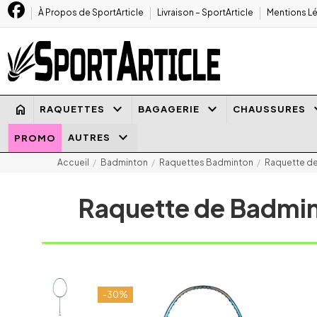
À Propos de SportArticle
Livraison – SportArticle
Mentions Lé
keyboard_arrow_down
keyboard_arrow_down
keyboard
home
RAQUETTES
BAGAGERIE
CHAUSSURES
keyboard_arrow_down
AUTRES
PROMO
Accueil
Badminton
Raquettes Badminton
Raquette de
Raquette de Badmin
-30%