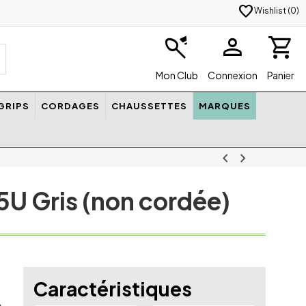
favorite
Wishlist (
0
)
badminton
person
shopping_cart
Mon Club
Connexion
Panier
GRIPS
CORDAGES
CHAUSSETTES
MARQUES
chevron_left
chevron_right
U Gris (non cordée)
Caractéristiques