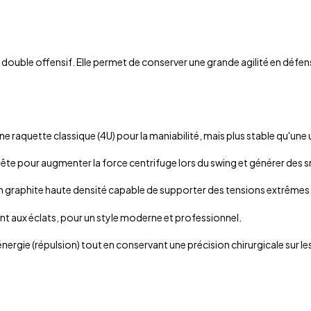
e double offensif. Elle permet de conserver une grande agilité en défen
e raquette classique (4U) pour la maniabilité, mais plus stable qu'une 
ête pour augmenter la force centrifuge lors du swing et générer des s
n graphite haute densité capable de supporter des tensions extrêmes p
tant aux éclats, pour un style moderne et professionnel.
énergie (répulsion) tout en conservant une précision chirurgicale sur l