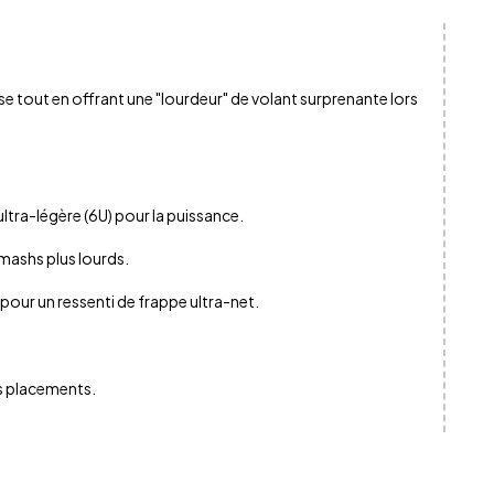
se tout en offrant une "lourdeur" de volant surprenante lors
ultra-légère (6U) pour la puissance.
mashs plus lourds.
our un ressenti de frappe ultra-net.
es placements.