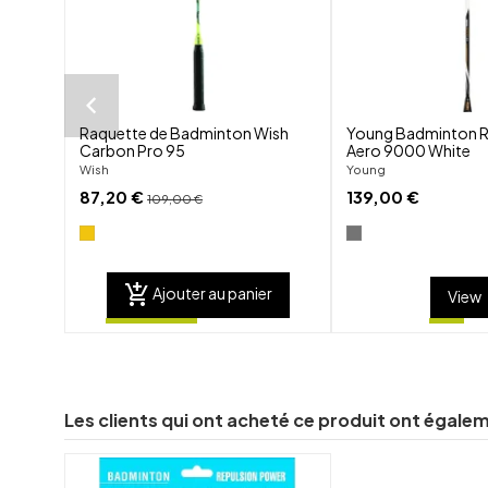
Raquette de Badminton Wish
Young Badminton 
Carbon Pro 95
Aero 9000 White
Wish
Young
87,20 €
139,00 €
109,00 €
add_shopping_cart
Ajouter au panier
View
Les clients qui ont acheté ce produit ont égale