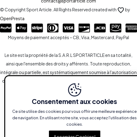
contact@sportarticle.com
favorite
© Copyright Sport Article. All Rights Reserved created with
by
OpenPresta
Moyens de paiement acceptés – CB, Visa, Mastercard, PayPal
Le site est la propriété de la S.A.R.L SPORTARTICLE en sa totalité,
ainsi que l'ensemble des droits y afférents. Toute reproduction,
intégrale ou partielle, est systématiquement soumise à l'autorisation
des propriétaires. Toutefois, les liaisons du type hypertextes vers le
site sont autorisées sans demandes spécifiques.
Consentement aux cookies
Ce site utilise des cookies pour vous offrir une meilleure expérience
de navigation. En utilisant notre site, vous acceptez l'utilisation des
cookies.
+
add_shopping_cart
shuffle
favorite_border
Ajouter au panier
Accepter Cookies!