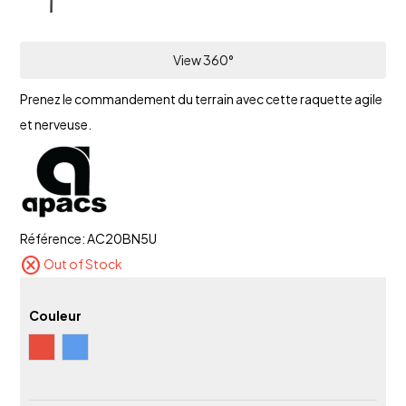
View 360°
Prenez le commandement du terrain avec cette raquette agile
et nerveuse.
Référence:
AC20BN5U
cancel
Out of Stock
Couleur
Rouge
Bleu