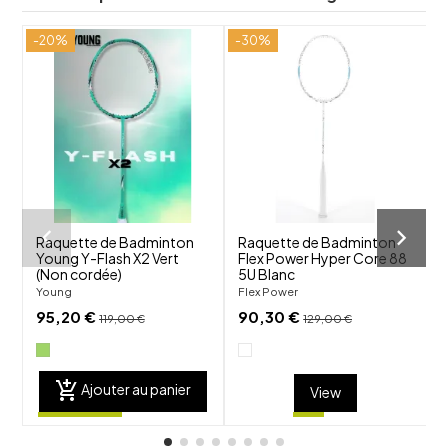
-20%
-30%
-
shuffle
shuffle
favorite_border
favorite_border
visibility
visibility
Raquette de Badminton
Raquette de Badminton
Young Y-Flash X2 Vert
Flex Power Hyper Core 88
F
(Non cordée)
5U Blanc
N
Young
Flex Power
F
95,20 €
90,30 €
119,00 €
129,00 €
add_shopping_cart
Ajouter au panier
View