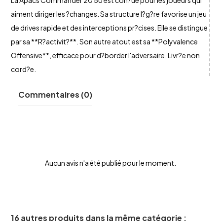
La Apacs Commander 20 5U est con?ue pour les joueurs qui
aiment diriger les ?changes. Sa structure l?g?re favorise un jeu
de drives rapide et des interceptions pr?cises. Elle se distingue
par sa **R?activit?**. Son autre atout est sa **Polyvalence
Offensive**, efficace pour d?border l'adversaire. Livr?e non
cord?e.
Commentaires (0)
Aucun avis n'a été publié pour le moment.
16 autres produits dans la même catégorie :