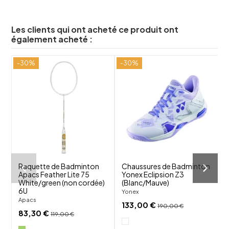
Les clients qui ont acheté ce produit ont
également acheté :
-30%
-30%
shuffle
shuffle
favorite_border
favorite_border
visibility
visibility
Raquette de Badminton
Chaussures de Badminton
Apacs Feather Lite 75
Yonex Eclipsion Z3
Y
White/green (non cordée)
(Blanc/Mauve)
Y
6U
Yonex
Apacs
133,00 €
190,00 €
83,30 €
119,00 €