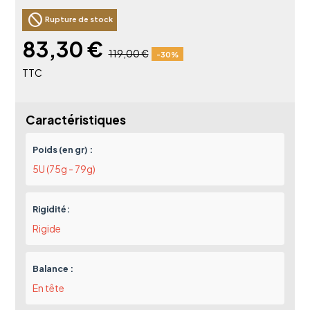
block
Rupture de stock
83,30 €
119,00 €
-30%
TTC
Caractéristiques
Poids (en gr) :
5U (75g - 79g)
Rigidité:
Rigide
Balance :
En tête