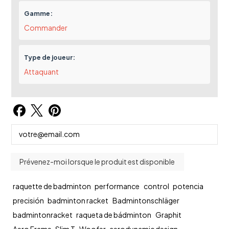
Gamme:
Commander
Type de joueur:
Attaquant
raquette de badminton
performance
control
potencia
precisión
badminton racket
Badmintonschläger
badmintonracket
raqueta de bádminton
Graphit
Aero Frame
Slim T
Woofer
aerodynamic design