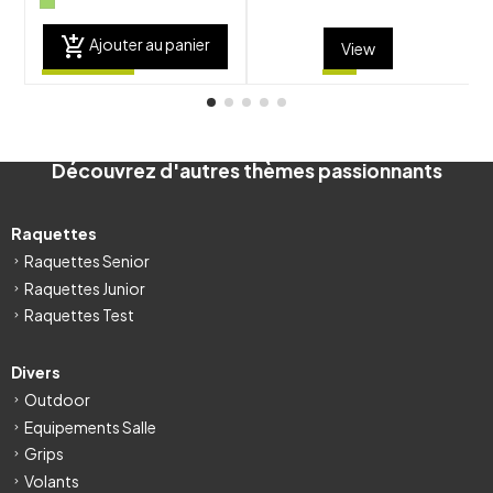
add_shopping_cart
Ajouter au panier
View
Découvrez d'autres thèmes passionnants
Raquettes
Raquettes Senior
Raquettes Junior
Raquettes Test
Divers
Outdoor
Equipements Salle
Grips
Volants