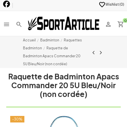
favorite
Wishlist (
0
)
0
menu
search
person
shopping_cart
Accueil
Badminton
Raquettes
Badminton
Raquette de
chevron_left
chevron_right
Badminton Apacs Commander 20
5U Bleu/Noir (non cordée)
Raquette de Badminton Apacs
Commander 20 5U Bleu/Noir
(non cordée)
-30%