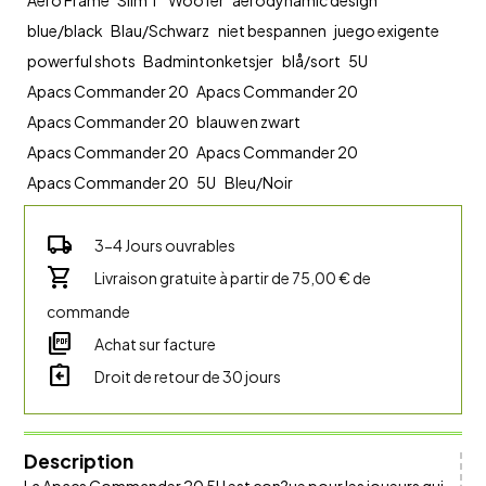
blue/black
Blau/Schwarz
niet bespannen
juego exigente
powerful shots
Badmintonketsjer
blå/sort
5U
Apacs Commander 20
Apacs Commander 20
Apacs Commander 20
blauw en zwart
Apacs Commander 20
Apacs Commander 20
Apacs Commander 20
5U
Bleu/Noir
local_shipping
3-4 Jours ouvrables
shopping_cart
Livraison gratuite à partir de 75,00 € de
commande
picture_as_pdf
Achat sur facture
assignment_return
Droit de retour de 30 jours
Description