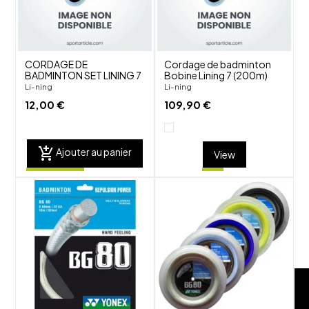
visibility
visibility
CORDAGE DE
Cordage de badminton
BADMINTON SET LINING 7
Bobine Lining 7 (200m)
Li-ning
Li-ning
12,00 €
109,90 €
add_shopping_cart
Ajouter au panier
View
shuffle
shuffle
favorite_border
favorite_border
visibility
visibility
FILTRE