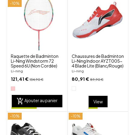
shuffle
shuffle
-10%
favorite_border
favorite_border
visibility
visibility
Raquette de Badminton
Chaussures de Badminton
Li-Ning Windstorm 72
Li-Ning Indoor AYZT005-
Speed 6U (Non Cordée)
4 Blade Lite (Blanc/Rouge)
Li-ning
Li-ning
121,41 €
80,91 €
134,90 €
89,90 €
add_shopping_cart
Ajouter au panier
View
-10%
-10%
shuffle
shuffle