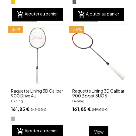
add_shopping_cart
add_shopping_cart
Ajouter au panier
Ajouter au panier
-35%
-35%
shuffle
shuffle
favorite_border
favorite_border
visibility
visibility
Raquette Lining 3D Calibar
Raquette Lining 3D Calibar
900 Drive 4U
900 Boost 3UG5
Li-ning
Li-ning
161,85 €
161,85 €
249,00 €
249,00 €
add_shopping_cart
Ajouter au panier
View