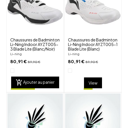
favorite_border
favorite_border
visibility
visibility
Chaussures de Badminton
Chaussures de Badminton
Li-Ning Indoor AYZT005-
Li-Ning Indoor AYZT005-1
3 Blade Lite (Blanc/Noir)
Blade Lite (Blanc)
Li-ning
Li-ning
80,91 €
80,91 €
89,90 €
89,90 €
add_shopping_cart
Ajouter au panier
View
shuffle
shuffle
favorite_border
favorite_border