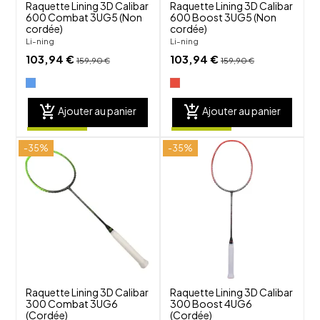
Raquette Lining 3D Calibar
Raquette Lining 3D Calibar
600 Combat 3UG5 (Non
600 Boost 3UG5 (Non
cordée)
cordée)
Li-ning
Li-ning
103,94 €
103,94 €
159,90 €
159,90 €
add_shopping_cart
add_shopping_cart
Ajouter au panier
Ajouter au panier
-35%
-35%
shuffle
shuffle
favorite_border
favorite_border
visibility
visibility
Raquette Lining 3D Calibar
Raquette Lining 3D Calibar
300 Combat 3UG6
300 Boost 4UG6
(Cordée)
(Cordée)