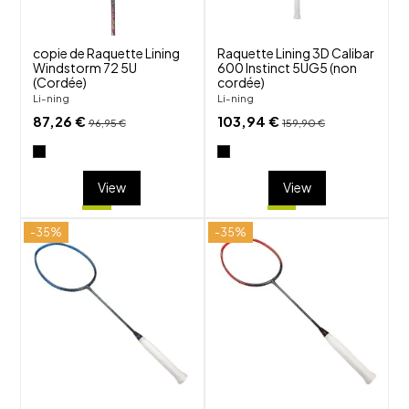
copie de Raquette Lining
Raquette Lining 3D Calibar
Windstorm 72 5U
600 Instinct 5UG5 (non
(Cordée)
cordée)
Li-ning
Li-ning
87,26 €
103,94 €
96,95 €
159,90 €
View
View
-35%
-35%
shuffle
shuffle
favorite_border
favorite_border
visibility
visibility