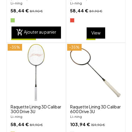
Li-ning
Li-ning
58,44 €
58,44 €
89,90 €
89,90 €
add_shopping_cart
Ajouter au panier
View
-35%
-35%
shuffle
shuffle
favorite_border
favorite_border
visibility
visibility
Raquette Lining 3D Calibar
Raquette Lining 3D Calibar
300 Drive 3U
600 Drive 3U
Li-ning
Li-ning
58,44 €
103,94 €
89,90 €
159,90 €