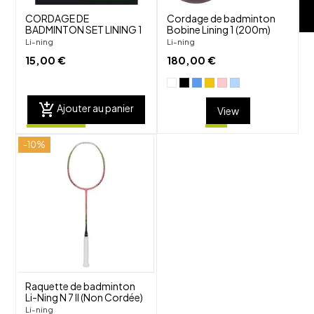
CORDAGE DE
Cordage de badminton
BADMINTON SET LINING 1
Bobine Lining 1 (200m)
Li-ning
Li-ning
15,00 €
180,00 €
add_shopping_cart
Ajouter au panier
View
-10%
shuffle
favorite_border
visibility
Raquette de badminton
Li-Ning N 7 II (Non Cordée)
Li-ning