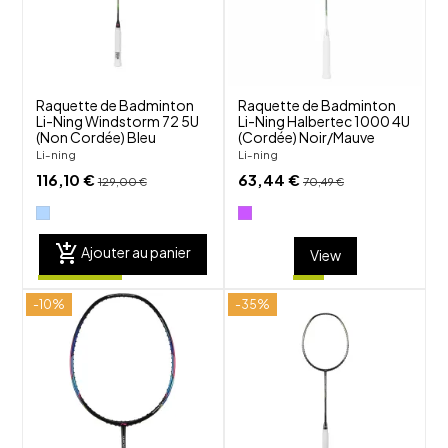
visibility
visibility
Raquette de Badminton
Raquette de Badminton
Li-Ning Windstorm 72 5U
Li-Ning Halbertec 1000 4U
(Non Cordée) Bleu
(Cordée) Noir/Mauve
Li-ning
Li-ning
116,10 €
63,44 €
129,00 €
70,49 €
add_shopping_cart
Ajouter au panier
View
-10%
-35%
shuffle
shuffle
favorite_border
favorite_border
visibility
visibility