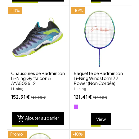
-10%
-10%
shuffle
shuffle
favorite_border
favorite_border
visibility
visibility
Chaussures de Badminton
Raquette de Badminton
Li-Ning Gyrfalcon 5
Li-Ning Windstorm 72
AYA50S6-2
Power (Non Cordée)
Li-ning
Li-ning
152,91 €
121,41 €
169,90 €
134,90 €
add_shopping_cart
Ajouter au panier
View
Promo !
-10%