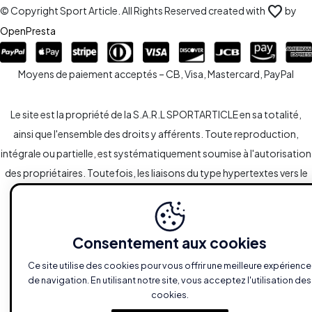
favorite
© Copyright Sport Article. All Rights Reserved created with
by
OpenPresta
Moyens de paiement acceptés – CB, Visa, Mastercard, PayPal
Le site est la propriété de la S.A.R.L SPORTARTICLE en sa totalité,
ainsi que l'ensemble des droits y afférents. Toute reproduction,
intégrale ou partielle, est systématiquement soumise à l'autorisation
des propriétaires. Toutefois, les liaisons du type hypertextes vers le
site sont autorisées sans demandes spécifiques.
Consentement aux cookies
Ce site utilise des cookies pour vous offrir une meilleure expérience
de navigation. En utilisant notre site, vous acceptez l'utilisation des
cookies.