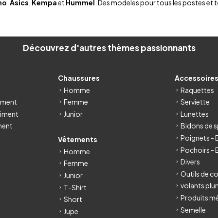
no
,
Asics
,
Kempa
et
Hummel
. Des modeles pour tous les postes et 
Découvrez d'autres thèmes passionnants
Chaussures
Accessoire
Homme
Raquettes
iment
Femme
Serviette
iment
Junior
Lunettes
ment
Bidons de s
Poignets -
Vêtements
Pochoirs - 
Homme
Divers
Femme
Outils de c
Junior
volants pl
T-Shirt
Produits m
Short
Semelle
Jupe