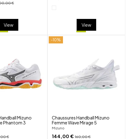
00,00 €
View
View
-10%
shuffle
shuffle
favorite_border
favorite_border
visibility
visibility
Handball Mizuno
Chaussures Handball Mizuno
 Phantom 3
Femme Wave Mirage 5
Mizuno
144,00 €
,00 €
160,00 €