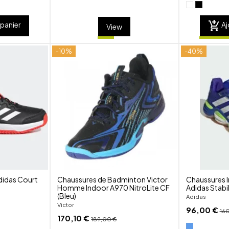
add_shopping_cart
 panier
Aj
View
-10%
-40%
shuffle
shuffle
favorite_border
favorite_border
visibility
visibility
didas Court
Chaussures de Badminton Victor
Chaussures 
Homme Indoor A970 NitroLite CF
Adidas Stabi
(Bleu)
Adidas
Victor
96,00 €
16
170,10 €
189,00 €