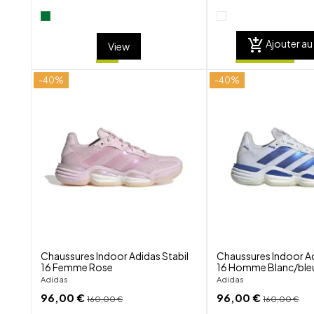
add_shopping_cart
Ajouter au
View
-40%
-40%
shuffle
favorite_border
visibility
Chaussures Indoor Adidas Stabil
Chaussures Indoor Ad
16 Femme Rose
16 Homme Blanc/ble
Adidas
Adidas
96,00 €
96,00 €
160,00 €
160,00 €