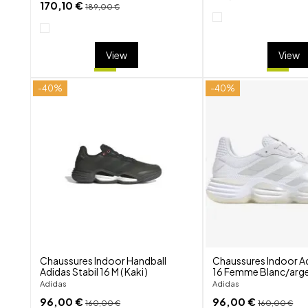
170,10 €
189,00 €
View
View
-40%
-40%
shuffle
favorite_border
visibility
Chaussures Indoor Handball
Chaussures Indoor Ad
Adidas Stabil 16 M ( Kaki )
16 Femme Blanc/arg
Adidas
Adidas
96,00 €
96,00 €
160,00 €
160,00 €