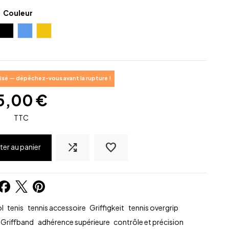
Couleur
uge
Noir
Bleu
Jaune
sé — dépêchez-vous avant la rupture !
5,00 €
TTC
shuffle
favorite_border
ter au panier
l
tenis
tennis accessoire
Griffigkeit
tennis overgrip
 Griffband
adhérence supérieure
contrôle et précision