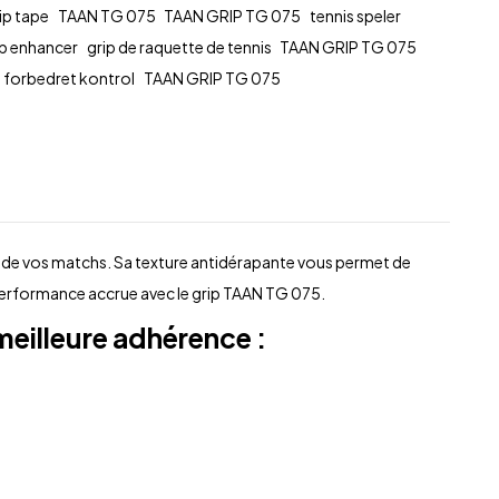
ip tape
TAAN TG 075
TAAN GRIP TG 075
tennis speler
ip enhancer
grip de raquette de tennis
TAAN GRIP TG 075
forbedret kontrol
TAAN GRIP TG 075
 de vos matchs. Sa texture antidérapante vous permet de
 performance accrue avec le grip TAAN TG 075.
eilleure adhérence :