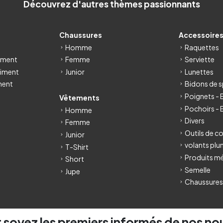
Découvrez d'autres thèmes passionnants
Chaussures
Accessoire
Homme
Raquettes
iment
Femme
Serviette
iment
Junior
Lunettes
ment
Bidons de s
Poignets -
Vêtements
Pochoirs - 
Homme
Divers
Femme
Outils de c
Junior
volants pl
T-Shirt
Produits m
Short
Semelle
Jupe
Chaussures
 soyez les premiers informés de nos no