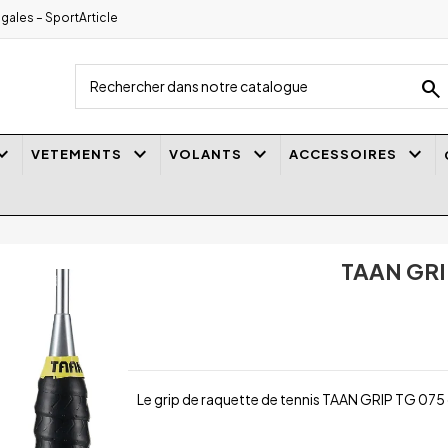
gales – SportArticle
search
_arrow_down
keyboard_arrow_down
keyboard_arrow_down
keyboard_arrow_down
VETEMENTS
VOLANTS
ACCESSOIRES
TAAN GRI
Le grip de raquette de tennis TAAN GRIP TG 075 o