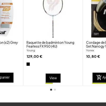
visibility
visibility
on (x2) Grey
Raquette de badminton Young
Cordage de 
Fearless FX 950 (4U)
Set Nanogy 
Young
Yonex
129,00 €
10,80 €
add_shopping_cart
 panier
Aj
View