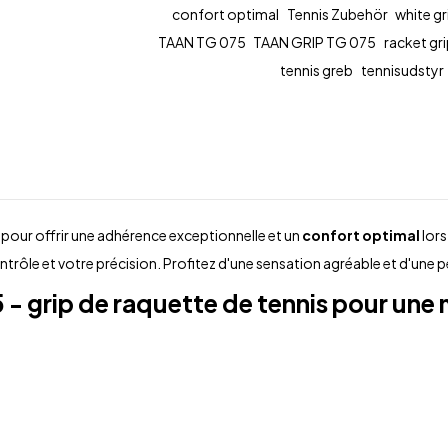
confort optimal
Tennis Zubehör
white gr
TAAN TG 075
TAAN GRIP TG 075
racket gr
tennis greb
tennisudstyr
pour offrir une adhérence exceptionnelle et un
confort optimal
lors
ntrôle et votre précision. Profitez d'une sensation agréable et d'une
5
-
grip de raquette de tennis
pour une m