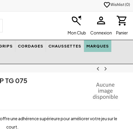
favorite
Wishlist (
0
)
badminton
person
shopping_cart
Mon Club
Connexion
Panier
GRIPS
CORDAGES
CHAUSSETTES
MARQUES
chevron_left
chevron_right
P TG 075
ffre une adhérence supérieure pour améliorer votre jeu sur le
court.