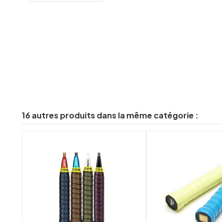
16 autres produits dans la même catégorie :
shuffle
favorite_border
visibility