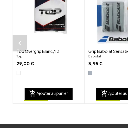
visibility
Top Overgrip Blanc /12
Grip Babolat Sensati
Top
Babolat
29,00 €
8,95 €
add_shopping_cart
add_shopping_cart
Ajouter au panier
Ajouter au