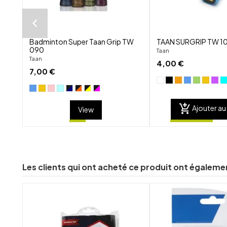
Badminton Super Taan Grip TW
TAAN SURGRIP TW 1
090
Taan
Taan
4,00 €
7,00 €
add_shopping_cart
Ajouter au
View
Les clients qui ont acheté ce produit ont égaleme
shuffle
favorite_border