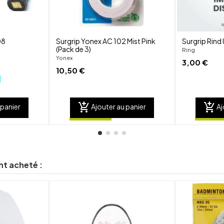
08
Surgrip Yonex AC 102 Mist Pink
Surgrip Rind 
(Pack de 3)
Ring
Yonex
3,00 €
10,50 €
add_shopping_cart
add_shopping_cart
 panier
Ajouter au panier
Aj
nt acheté :
shuffle
shuffle
favorite_border
favorite_border