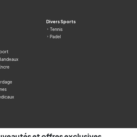
s
Divers Sports
Tennis
Padel
port
 Bandeaux
Encre
ordage
umes
édicaux
uveautés et offres exclusives.