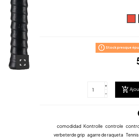
Ro
error
Stock presque épui
fullscreen
+
add_shopping_cart
Ajou
−
comodidad
Kontrolle
controle
contro
verbeterde grip
agarre de raqueta
Tennis