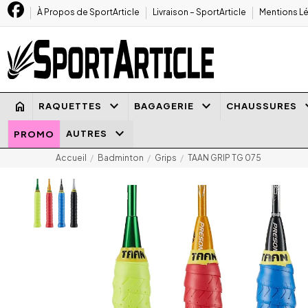
À Propos de SportArticle
Livraison – SportArticle
Mentions Lé
keyboard_arrow_down
keyboard_arrow_down
keyboard
home
RAQUETTES
BAGAGERIE
CHAUSSURES
keyboard_arrow_down
AUTRES
PROMO
Accueil
Badminton
Grips
TAAN GRIP TG 075