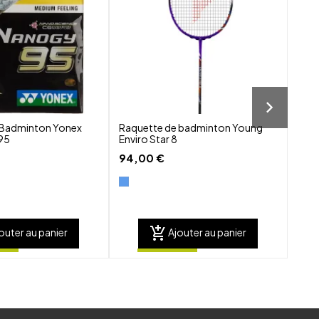
visibility
visibility
Badminton Yonex
Raquette de badminton Young
Raqu
95
Enviro Star 8
Astr
4U5 
94,00 €
Yone
260
add_shopping_cart
outer au panier
Ajouter au panier