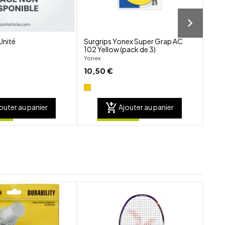
Unité
Surgrips Yonex Super Grap AC
Grip
102 Yellow (pack de 3)
10m
Yonex
Top
10,50 €
30,
add_shopping_cart
outer au panier
Ajouter au panier
shuffle
shuffle
favorite_border
favorite_border