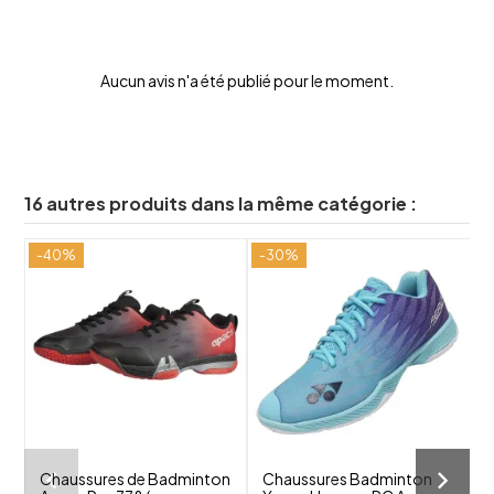
Aucun avis n'a été publié pour le moment.
16 autres produits dans la même catégorie :
-40%
-30%
-
shuffle
shuffle
favorite_border
favorite_border
visibility
visibility
Chaussures de Badminton
Chaussures Badminton
C