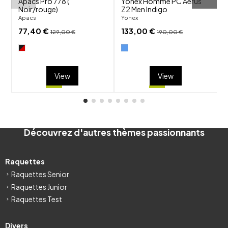
Apacs Pro 778 (
Yonex Homme PC Aerus
Noir/rouge)
Z2 Men Indigo
Apacs
Yonex
V
77,40 €
133,00 €
129,00 €
190,00 €
View
View
Découvrez d'autres thèmes passionnants
Raquettes
Raquettes Senior
Raquettes Junior
Raquettes Test
Divers