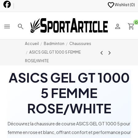
favorite
Wishlist (
0
)
0
menu
search
person
shopping_cart
Accueil
Badminton
Chaussures
chevron_left
chevron_right
ASICS GEL GT 1000 5 FEMME
ROSE/WHITE
ASICS GEL GT 1000
5 FEMME
ROSE/WHITE
Découvrez la chaussure de course ASICS GEL GT 1000 5 pour
femme en rose et blanc, offrant confort et performance pour