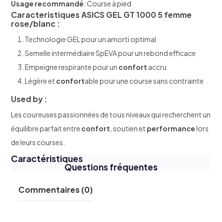
Usage recommandé
: Course à pied
Caracteristiques
ASICS GEL GT 1000 5
femme
rose
/
blanc
:
Technologie GEL pour un amorti optimal
Semelle intermédiaire SpEVA pour un rebond efficace
Empeigne respirante pour un
confort
accru
Légère et
confort
able pour une course sans contrainte
Used by :
Les coureuses passionnées de tous niveaux qui recherchent un
équilibre parfait entre
confort
, soutien et
performance
lors
de leurs courses.
Caractéristiques
Questions fréquentes
Commentaires (0)