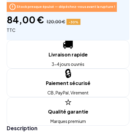
error
Stock presque épuisé — dépêchez-vous avant la rupture !
84,00 €
120,00 €
-30%
TTC
🚚
Livraison rapide
3-4 jours ouvrés
🔒
Paiement sécurisé
CB, PayPal, Virement
⭐
Qualité garantie
Marques premium
Description