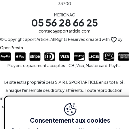
33700
MERIGNAC
05 56 28 66 25
contact@sportarticle.com
favorite
© Copyright Sport Article. All Rights Reserved created with
by
OpenPresta
Moyens de paiement acceptés – CB, Visa, Mastercard, PayPal
Le site est la propriété de la S.A.R.L SPORTARTICLE en sa totalité,
ainsi que l'ensemble des droits y afférents. Toute reproduction,
intégrale ou partielle, est systématiquement soumise à l'autorisation
des propriétaires. Toutefois, les liaisons du type hypertextes vers le
site sont autorisées sans demandes spécifiques.
Consentement aux cookies