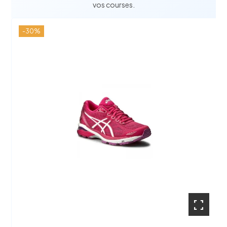
vos courses.
-30%
fullscreen