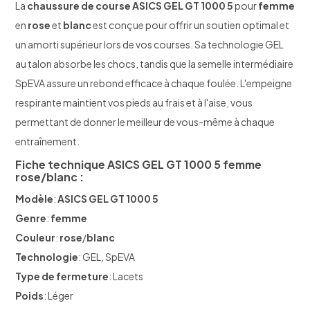
La
chaussure de course
ASICS GEL GT 1000 5
pour
femme
en
rose
et
blanc
est conçue pour offrir un soutien optimal et
un amorti supérieur lors de vos courses. Sa technologie GEL
au talon absorbe les chocs, tandis que la semelle intermédiaire
SpEVA assure un rebond efficace à chaque foulée. L'empeigne
respirante maintient vos pieds au frais et à l'aise, vous
permettant de donner le meilleur de vous-même à chaque
entraînement.
Fiche technique
ASICS GEL GT 1000 5
femme
rose
/
blanc
:
Modèle
:
ASICS GEL GT 1000 5
Genre
:
femme
Couleur
:
rose
/
blanc
Technologie
: GEL, SpEVA
Type de fermeture
: Lacets
Poids
: Léger