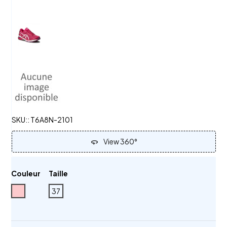
SKU::
T6A8N-2101
View 360°
360
Couleur
Taille
Rose
37