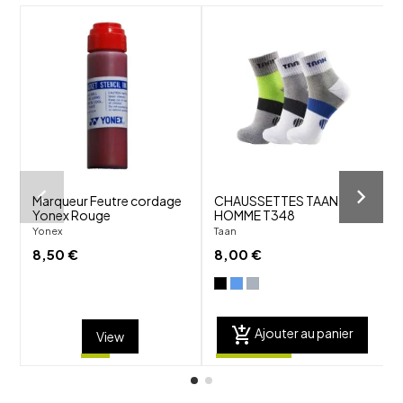
shuffle
shuffle
favorite_border
favorite_border
visibility
visibility
Marqueur Feutre cordage
CHAUSSETTES TAAN
Yonex Rouge
HOMME T348
6
Yonex
Taan
Y
8,50 €
8,00 €
add_shopping_cart
Ajouter au panier
View