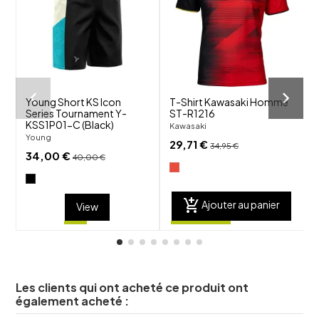
favorite_border
favorite_border
visibility
visibility
Young Short KS Icon
T-Shirt Kawasaki Homme
T
Series Tournament Y-
ST-R1216
C
KSS1P01-C (Black)
Kawasaki
Y
Young
29,71 €
34,95 €
34,00 €
40,00 €
add_shopping_cart
Ajouter au panier
View
Les clients qui ont acheté ce produit ont
également acheté :