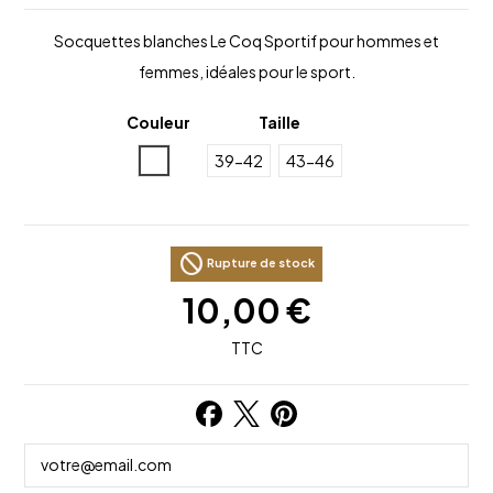
Socquettes blanches Le Coq Sportif pour hommes et
femmes, idéales pour le sport.
Couleur
Taille
Blanc
39-42
43-46
block
Rupture de stock
10,00 €
TTC