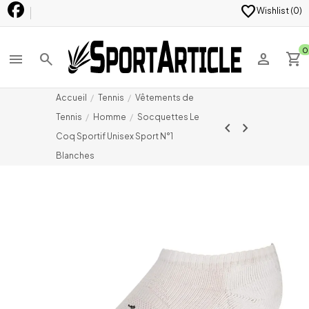
favorite
Wishlist (
0
)
0
menu
search
person
shopping_cart
Accueil
Tennis
Vêtements de
Tennis
Homme
Socquettes Le
chevron_left
chevron_right
Coq Sportif Unisex Sport N°1
Blanches