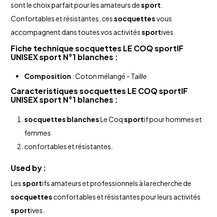
sont le choix parfait pour les amateurs de
sport
.
Confortables et résistantes, ces
socquettes
vous
accompagnent dans toutes vos activités
sport
ives.
Fiche technique
socquettes
LE COQ
sport
IF
UNISEX
sport
N°1
blanches
:
Composition
: Coton mélangé - Taille
Caracteristiques
socquettes
LE COQ
sport
IF
UNISEX
sport
N°1
blanches
:
socquettes
blanches
Le Coq
sport
if pour hommes et
femmes
confortables et résistantes.
Used by :
Les
sport
ifs amateurs et professionnels à la recherche de
socquettes
confortables et résistantes pour leurs activités
sport
ives.