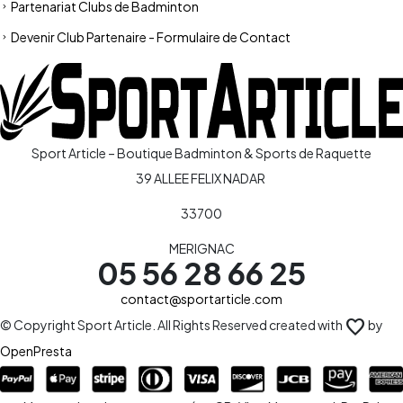
Partenariat Clubs de Badminton
Devenir Club Partenaire - Formulaire de Contact
Sport Article – Boutique Badminton & Sports de Raquette
39 ALLEE FELIX NADAR
33700
MERIGNAC
05 56 28 66 25
contact@sportarticle.com
favorite
© Copyright Sport Article. All Rights Reserved created with
by
OpenPresta