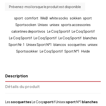
sport
comfort
Weiß
white socks
sokken
sport
Sportsocken
Unisex
unisex
sports accessories
calcetines deportivos
Le Coq Sportif
Le Coq Sportif
Le Coq Sportif
Le Coq Sportif
Le Coq Sportif
blanches
Sport Nr. 1
Unisex Sport N°1
blancos
socquettes
unisex
Sportssokker
Le Coq Sportif
Sport N°1
Hvide
Description
Détails du produit
Les
socquettes
Le Coq
sport
if Unisex
sport
N°1
blanches