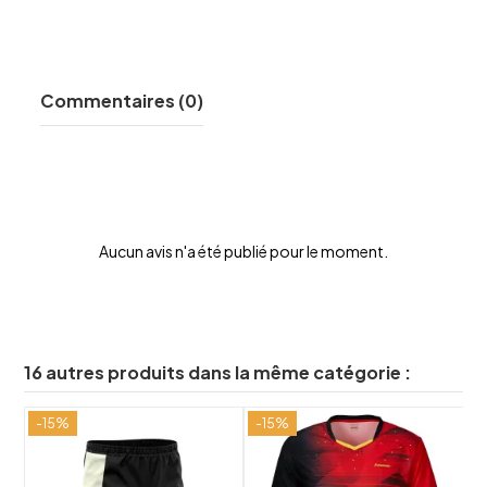
Commentaires (0)
Aucun avis n'a été publié pour le moment.
16 autres produits dans la même catégorie :
-15%
-15%
shuffle
shuffle