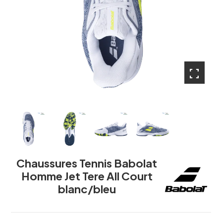
fullscreen
fullscreen
fullscreen
fullscreen
Chaussures Tennis Babolat
Homme Jet Tere All Court
blanc/bleu