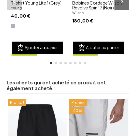
T-shirt Young Lite 1 (Grey)
Bobines Cordage Wilson
Revolve Spin 17 (Noir)
B
Young
Wilson
Y
40,00 €
180,00 €
add_shopping_cart
add_shopping_cart
Ajouter au panier
Ajouter au panier
Les clients qui ont acheté ce produit ont
également acheté :
Promo !
Promo !
shuffle
shuffle
-40%
favorite_border
favorite_border