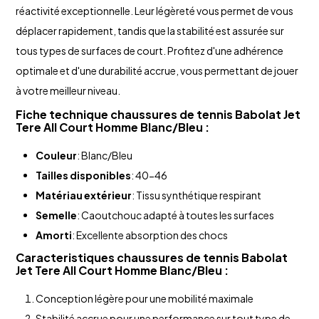
réactivité exceptionnelle. Leur légèreté vous permet de vous
déplacer rapidement, tandis que la stabilité est assurée sur
tous types de surfaces de court. Profitez d'une adhérence
optimale et d'une durabilité accrue, vous permettant de jouer
à votre meilleur niveau.
Fiche technique
chaussures de tennis Babolat
Jet
Tere All Court Homme Blanc/Bleu :
Couleur
: Blanc/Bleu
Tailles disponibles
: 40-46
Matériau extérieur
: Tissu synthétique respirant
Semelle
: Caoutchouc adapté à toutes les surfaces
Amorti
: Excellente absorption des chocs
Caracteristiques
chaussures de tennis Babolat
Jet Tere All Court Homme Blanc/Bleu :
Conception légère pour une mobilité maximale
Stabilité accrue pour une performance sur tout type de