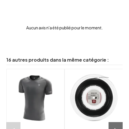
Aucun avis n'a été publié pour le moment.
16 autres produits dans la même catégorie :
-
shuffle
shuffle
favorite_border
favorite_border
visibility
visibility