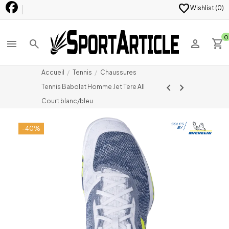
favorite
Wishlist (
0
)
0
menu
search
person
shopping_cart
Accueil
Tennis
Chaussures
chevron_left
chevron_right
Tennis Babolat Homme Jet Tere All
Court blanc/bleu
-40%