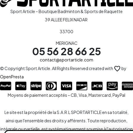
Sport Article – Boutique Badminton & Sports de Raquette
39 ALLEE FELIX NADAR
33700
MERIGNAC
05 56 28 66 25
contact@sportarticle.com
favorite
© Copyright Sport Article. All Rights Reserved created with
by
OpenPresta
Moyens de paiement acceptés – CB, Visa, Mastercard, PayPal
Le site est la propriété de la S.A.R.L SPORTARTICLE en sa totalité,
ainsi que l'ensemble des droits y afférents. Toute reproduction,
intégrale ou partielle, est systématiquement soumise à l'autorisation