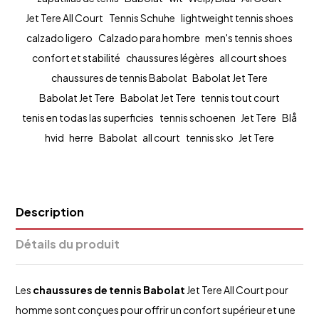
Jet Tere All Court
Tennis Schuhe
lightweight tennis shoes
calzado ligero
Calzado para hombre
men's tennis shoes
confort et stabilité
chaussures légères
all court shoes
chaussures de tennis Babolat
Babolat Jet Tere
Babolat Jet Tere
Babolat Jet Tere
tennis tout court
tenis en todas las superficies
tennis schoenen
Jet Tere
Blå
hvid
herre
Babolat
all court
tennis sko
Jet Tere
Description
Détails du produit
Les
chaussures de tennis Babolat
Jet Tere All Court pour
homme sont conçues pour offrir un confort supérieur et une