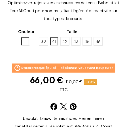
Optimisez votre jeu avec les chaussures de tennis Babolat Jet
Tere All Court pour homme, alliant légèreté et réactivité sur
tous types de courts.
Couleur
Taille
Blanc
39
41
42
43
45
46
error
Stock presque épuisé — dépêchez-vous avant la rupture !
66,00 €
110,00 €
-40%
TTC
babolat
blauw
tennis shoes
Herren
heren
zapatillas de tenis
Babolat
wit
Weiß/Blau
All Court