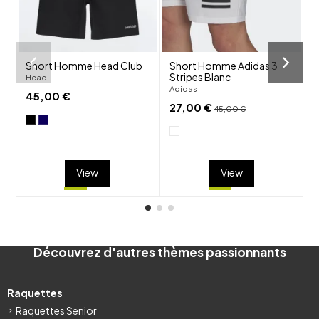
visibility
visibility
Short Homme Head Club
Short Homme Adidas 3
T
Stripes Blanc
R
Head
(
Adidas
45,00 €
W
27,00 €
45,00 €
View
View
Découvrez d'autres thèmes passionnants
Raquettes
Raquettes Senior