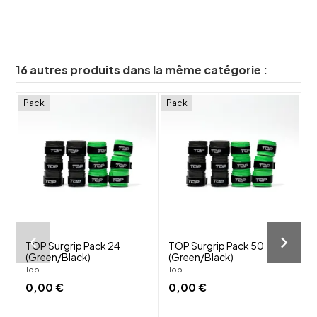
16 autres produits dans la même catégorie :
Pack
Pack
shuffle
shuffle
favorite_border
favorite_border
visibility
visibility
TOP Surgrip Pack 24
TOP Surgrip Pack 50
(Green/Black)
(Green/Black)
Top
Top
0,00 €
0,00 €