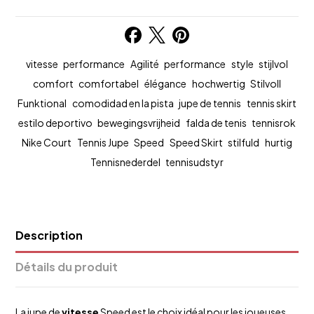
vitesse
performance
Agilité
performance
style
stijlvol
comfort
comfortabel
élégance
hochwertig
Stilvoll
Funktional
comodidad en la pista
jupe de tennis
tennis skirt
estilo deportivo
bewegingsvrijheid
falda de tenis
tennisrok
Nike Court
Tennis Jupe
Speed
Speed Skirt
stilfuld
hurtig
Tennisnederdel
tennisudstyr
Description
Détails du produit
La jupe de
vitesse
Speed est le choix idéal pour les joueuses