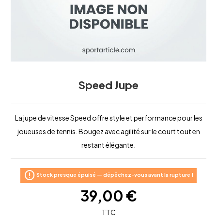
Speed Jupe
La jupe de vitesse Speed offre style et performance pour les
joueuses de tennis. Bougez avec agilité sur le court tout en
restant élégante.
error
Stock presque épuisé — dépêchez-vous avant la rupture !
39,00 €
TTC