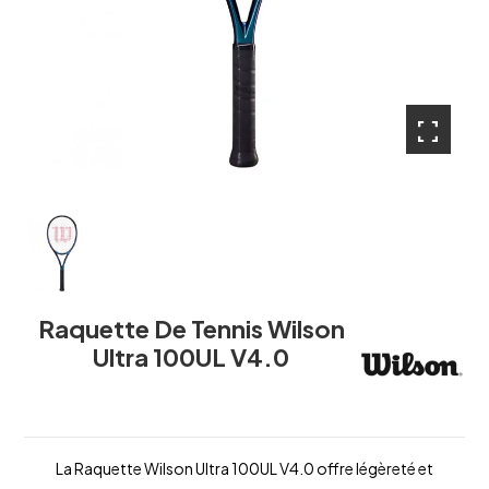
fullscreen
Raquette De Tennis Wilson
Ultra 100UL V4.0
La Raquette Wilson Ultra 100UL V4.0 offre légèreté et