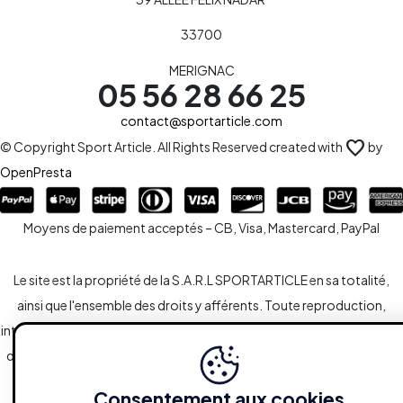
33700
MERIGNAC
05 56 28 66 25
contact@sportarticle.com
favorite
© Copyright Sport Article. All Rights Reserved created with
by
OpenPresta
Moyens de paiement acceptés – CB, Visa, Mastercard, PayPal
Le site est la propriété de la S.A.R.L SPORTARTICLE en sa totalité,
ainsi que l'ensemble des droits y afférents. Toute reproduction,
intégrale ou partielle, est systématiquement soumise à l'autorisation
des propriétaires. Toutefois, les liaisons du type hypertextes vers le
site sont autorisées sans demandes spécifiques.
Consentement aux cookies