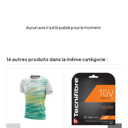
Aucun avis n'a été publié pour le moment.
16 autres produits dans la même catégorie :
shuffle
shuffle
favorite_border
favorite_border
visibility
visibility