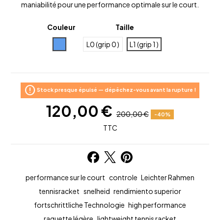
maniabilité pour une performance optimale sur le court.
Couleur
Taille
Bleu
L0 (grip 0 )
L1 (grip 1 )
error
Stock presque épuisé — dépêchez-vous avant la rupture !
120,00 €
200,00 €
-40%
TTC
performance sur le court
controle
Leichter Rahmen
tennisracket
snelheid
rendimiento superior
fortschrittliche Technologie
high performance
raquette légère
lightweight tennis racket