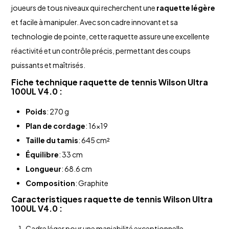
joueurs de tous niveaux qui recherchent une
raquette légère
et facile à manipuler. Avec son cadre innovant et sa
technologie de pointe, cette raquette assure une excellente
réactivité et un contrôle précis, permettant des coups
puissants et maîtrisés.
Fiche technique
raquette de tennis Wilson
Ultra
100UL V4.0 :
Poids
: 270 g
Plan de cordage
: 16x19
Taille du tamis
: 645 cm²
Équilibre
: 33 cm
Longueur
: 68.6 cm
Composition
: Graphite
Caracteristiques
raquette de tennis Wilson
Ultra
100UL V4.0 :
Cadre léger pour une maniabilité exceptionnelle