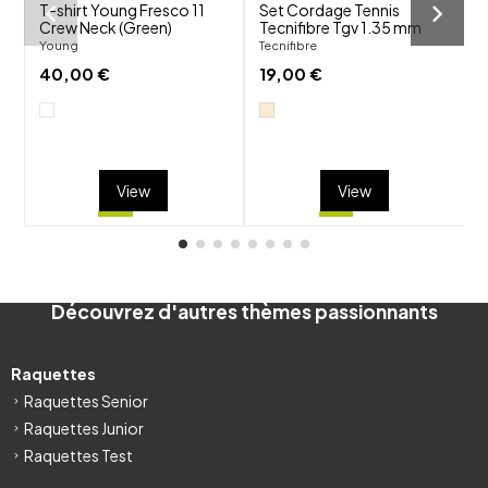
T-shirt Young Fresco 11
Set Cordage Tennis
S
Crew Neck (Green)
Tecnifibre Tgv 1.35 mm
Young
Tecnifibre
40,00 €
19,00 €
View
View
Découvrez d'autres thèmes passionnants
Raquettes
Raquettes Senior
Raquettes Junior
Raquettes Test