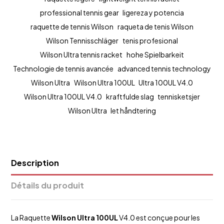
professional tennis gear
ligereza y potencia
raquette de tennis Wilson
raqueta de tenis Wilson
Wilson Tennisschläger
tenis profesional
Wilson Ultra tennis racket
hohe Spielbarkeit
Technologie de tennis avancée
advanced tennis technology
Wilson Ultra
Wilson Ultra 100UL
Ultra 100UL V4.0
Wilson Ultra 100UL V4.0
kraftfulde slag
tennisketsjer
Wilson Ultra
let håndtering
Description
Détails du produit
La Raquette
Wilson Ultra 100UL
V4.0 est conçue pour les