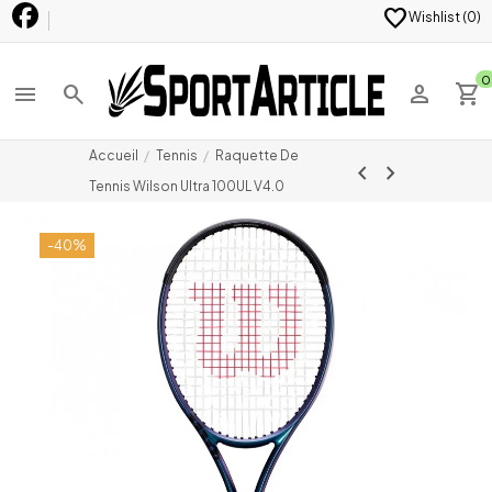
favorite
Wishlist (
0
)
0
menu
search
person
shopping_cart
Accueil
Tennis
Raquette De
chevron_left
chevron_right
Tennis Wilson Ultra 100UL V4.0
-40%