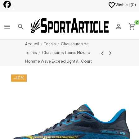
favorite
Wishlist (
0
)
0
menu
search
person
shopping_cart
Accueil
Tennis
Chaussures de
chevron_left
chevron_right
Tennis
Chaussures Tennis Mizuno
Homme Wave Exceed Light All Court
-40%