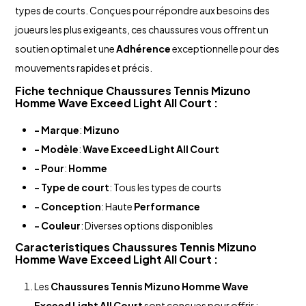
types de courts. Conçues pour répondre aux besoins des
joueurs les plus exigeants, ces chaussures vous offrent un
soutien optimal et une
Adhérence
exceptionnelle pour des
mouvements rapides et précis.
Fiche technique
Chaussures Tennis
Mizuno
Homme
Wave Exceed Light All Court
:
- Marque
:
Mizuno
- Modèle
:
Wave Exceed Light All Court
- Pour
:
Homme
- Type de court
: Tous les types de courts
- Conception
: Haute
Performance
- Couleur
: Diverses options disponibles
Caracteristiques
Chaussures Tennis
Mizuno
Homme
Wave Exceed Light All Court
:
Les
Chaussures Tennis
Mizuno
Homme
Wave
Exceed Light All Court
sont conçues pour offrir :