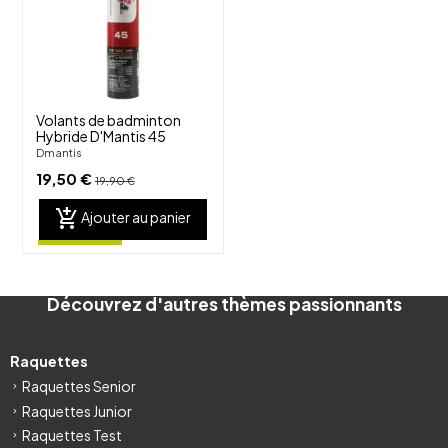
visibility
Volants de badminton
Hybride D'Mantis 45
Dmantis
19,50 €
19,90 €
add_shopping_cart
Ajouter au panier
Découvrez d'autres thèmes passionnants
Raquettes
Raquettes Senior
Raquettes Junior
Raquettes Test