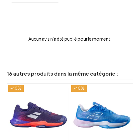
Aucun avis n'a été publié pour le moment.
16 autres produits dans la même catégorie :
-40%
-40%
-
shuffle
shuffle
favorite_border
favorite_border
visibility
visibility