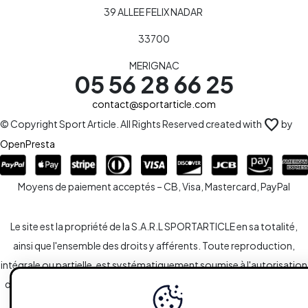
39 ALLEE FELIX NADAR
33700
MERIGNAC
05 56 28 66 25
contact@sportarticle.com
favorite
© Copyright Sport Article. All Rights Reserved created with
by
OpenPresta
Moyens de paiement acceptés – CB, Visa, Mastercard, PayPal
Le site est la propriété de la S.A.R.L SPORTARTICLE en sa totalité,
ainsi que l'ensemble des droits y afférents. Toute reproduction,
intégrale ou partielle, est systématiquement soumise à l'autorisation
des propriétaires. Toutefois, les liaisons du type hypertextes vers le
site sont autorisées sans demandes spécifiques.