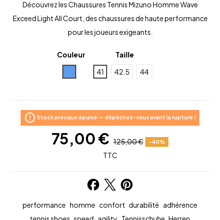
Découvrez les Chaussures Tennis Mizuno Homme Wave
Exceed Light All Court, des chaussures de haute performance
pour les joueurs exigeants.
Couleur
Taille
Bleu
41
42.5
44
error
Stock presque épuisé — dépêchez-vous avant la rupture !
75,00 €
125,00 €
-40%
TTC
performance
homme
confort
durabilité
adhérence
tennis shoes
speed
agility
Tennisschuhe
Herren