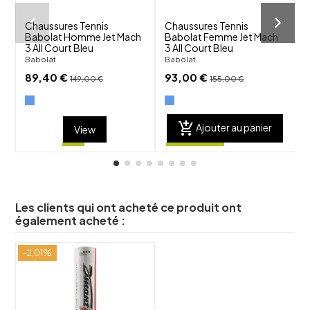
Chaussures Tennis
Chaussures Tennis
C
Babolat Homme Jet Mach
Babolat Femme Jet Mach
3 All Court Bleu
3 All Court Bleu
A
Babolat
Babolat
B
89,40 €
93,00 €
149,00 €
155,00 €
add_shopping_cart
Ajouter au panier
View
Les clients qui ont acheté ce produit ont
également acheté :
-2,01%
shuffle
favorite_border