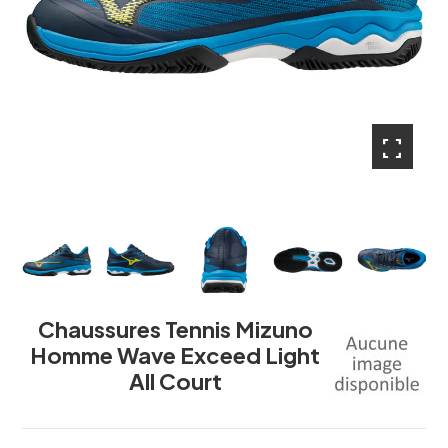
fullscreen
fullscreen
fullscreen
fullscreen
fullscreen
Chaussures Tennis Mizuno
Homme Wave Exceed Light
All Court