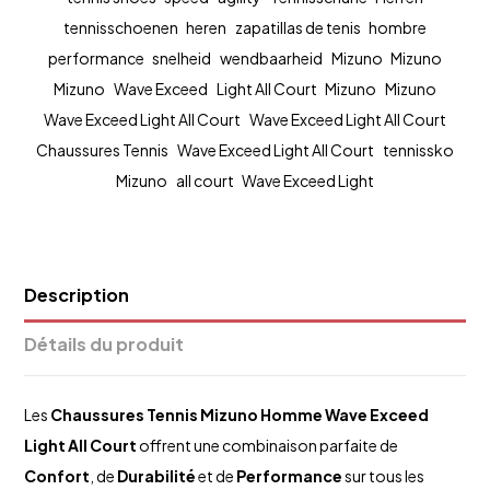
tennisschoenen
heren
zapatillas de tenis
hombre
performance
snelheid
wendbaarheid
Mizuno
Mizuno
Mizuno
Wave Exceed
Light All Court
Mizuno
Mizuno
Wave Exceed Light All Court
Wave Exceed Light All Court
Chaussures Tennis
Wave Exceed Light All Court
tennissko
Mizuno
all court
Wave Exceed Light
Description
Détails du produit
Les
Chaussures Tennis
Mizuno
Homme
Wave Exceed
Light All Court
offrent une combinaison parfaite de
Confort
, de
Durabilité
et de
Performance
sur tous les