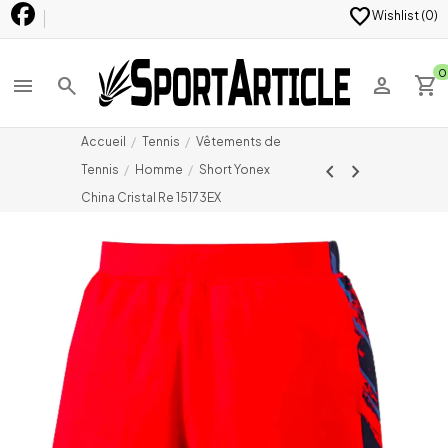
favorite
Wishlist (
0
)
0
menu
search
person
shopping_cart
Accueil
Tennis
Vêtements de
chevron_left
chevron_right
Tennis
Homme
Short Yonex
China Cristal Re 15173EX