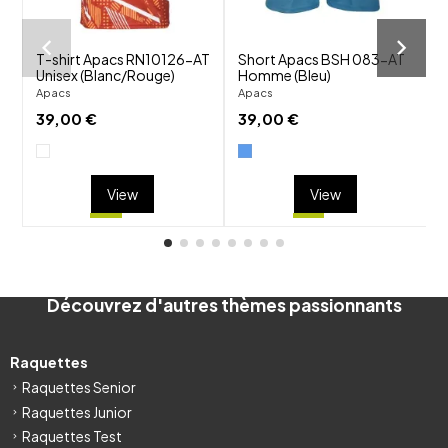
T-shirt Apacs RN10126-AT
Short Apacs BSH 083-AT
T
Unisex (Blanc/Rouge)
Homme (Bleu)
(
Apacs
Apacs
Y
39,00 €
39,00 €
View
View
Découvrez d'autres thèmes passionnants
Raquettes
Raquettes Senior
Raquettes Junior
Raquettes Test