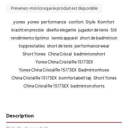
yonex
yonex
performance
confort
Style
Komfort
kracht en precisie
diseño elegante
jugador de tenis
Stil
rendimiento óptimo
tennis apparel
short de badminton
topprestaties
short de tenis
performance wear
Short Yonex
China Cristal
badmintonshort
Yonex China Cristal Re 15173EX
Yonex China Cristal Re 15173EX
Badmintonhose
China Cristal Re 15173EX
komfortabelt tøj
Short Yonex
China Cristal Re 15173EX
badminton shorts
Description