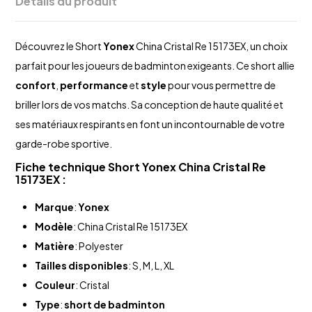
Détails du produit
Découvrez le Short
Yonex
China Cristal Re 15173EX, un choix
parfait pour les joueurs de badminton exigeants. Ce short allie
confort
,
performance
et
style
pour vous permettre de
briller lors de vos matchs. Sa conception de haute qualité et
ses matériaux respirants en font un incontournable de votre
garde-robe sportive.
Fiche technique Short
Yonex
China Cristal Re
15173EX :
Marque
:
Yonex
Modèle
: China Cristal Re 15173EX
Matière
: Polyester
Tailles disponibles
: S, M, L, XL
Couleur
: Cristal
Type
:
short de badminton