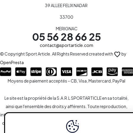
39 ALLEE FELIX NADAR
33700
MERIGNAC
05 56 28 66 25
contact@sportarticle.com
favorite
© Copyright Sport Article. All Rights Reserved created with
by
OpenPresta
Moyens de paiement acceptés – CB, Visa, Mastercard, PayPal
Le site est la propriété de la S.A.R.L SPORTARTICLE en sa totalité,
ainsi que l'ensemble des droits y afférents. Toute reproduction,
intégrale ou partielle, est systématiquement soumise à l'autorisation
des propriétaires. Toutefois, les liaisons du type hypertextes vers le
site sont autorisées sans demandes spécifiques.