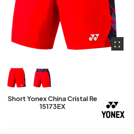
fullscreen
fullscreen
Short Yonex China Cristal Re
15173EX