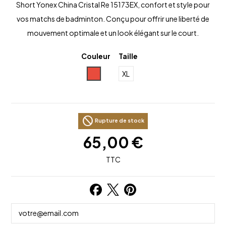
Short Yonex China Cristal Re 15173EX, confort et style pour
vos matchs de badminton. Conçu pour offrir une liberté de
mouvement optimale et un look élégant sur le court.
Couleur
Taille
Rouge
XL
block
Rupture de stock
65,00 €
TTC