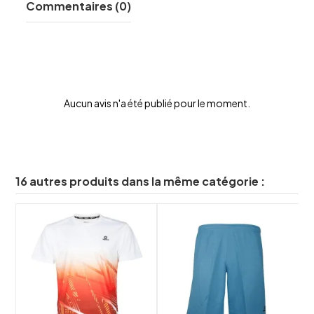
Commentaires (0)
Aucun avis n'a été publié pour le moment.
16 autres produits dans la même catégorie :
shuffle
shuffle
favorite_border
favorite_border
visibility
visibility