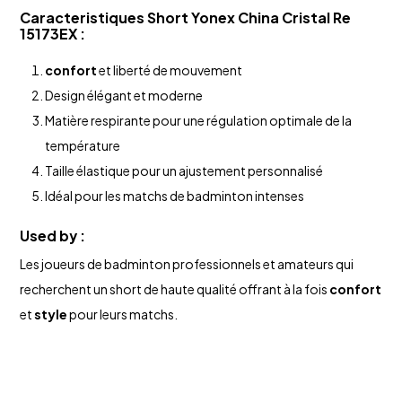
Caracteristiques Short
Yonex
China Cristal Re
15173EX :
confort
et liberté de mouvement
Design élégant et moderne
Matière respirante pour une régulation optimale de la
température
Taille élastique pour un ajustement personnalisé
Idéal pour les matchs de badminton intenses
Used by :
Les joueurs de badminton professionnels et amateurs qui
recherchent un short de haute qualité offrant à la fois
confort
et
style
pour leurs matchs.