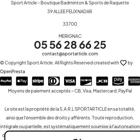
Sport Article – Boutique Badminton & Sports de Raquette
39 ALLEE FELIX NADAR
33700
MERIGNAC
05 56 28 66 25
contact@sportarticle.com
favorite
© Copyright Sport Article. All Rights Reserved created with
by
OpenPresta
Moyens de paiement acceptés – CB, Visa, Mastercard, PayPal
Le site est la propriété de la S.A.R.L SPORTARTICLE en sa totalité,
ainsi que l'ensemble des droits y afférents. Toute reproduction,
intégrale ou partielle, est systématiquement soumise à l'autorisation
des propriétaires. Toutefois, les liaisons du type hypertextes vers le