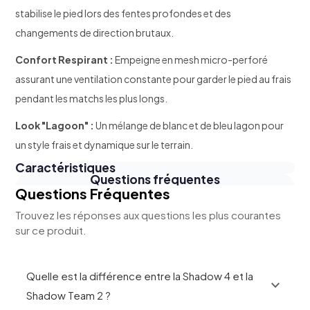
stabilise le pied lors des fentes profondes et des
changements de direction brutaux.
Confort Respirant :
Empeigne en mesh micro-perforé
assurant une ventilation constante pour garder le pied au frais
pendant les matchs les plus longs.
Look "Lagoon" :
Un mélange de blanc et de bleu lagon pour
un style frais et dynamique sur le terrain.
Caractéristiques
Questions fréquentes
Questions Fréquentes
Trouvez les réponses aux questions les plus courantes
sur ce produit.
Quelle est la différence entre la Shadow 4 et la
expand_more
Shadow Team 2 ?