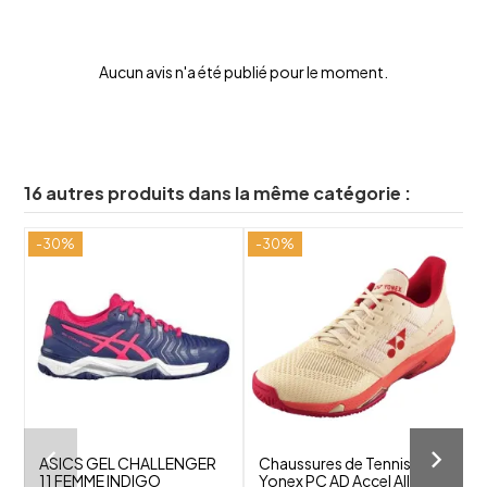
Aucun avis n'a été publié pour le moment.
16 autres produits dans la même catégorie :
-30%
-30%
-
shuffle
shuffle
favorite_border
favorite_border
visibility
visibility
ASICS GEL CHALLENGER
Chaussures de Tennis
11 FEMME INDIGO
Yonex PC AD Accel All