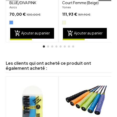
BLUE/DIVA PINK
Court Femme (Beige)
W
Asics
Yonex
B
70,00 €
111,93 €
100,00 €
159,90 €
add_shopping_cart
add_shopping_cart
Ajouter au panier
Ajouter au panier
Les clients qui ont acheté ce produit ont
également acheté :
shuffle
shuffle
favorite_border
favorite_border
visibility
visibility