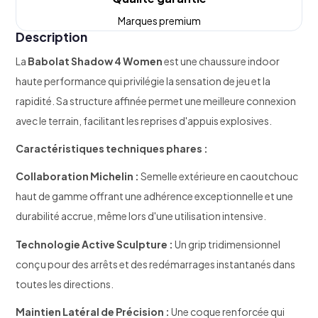
Marques premium
Description
La
Babolat Shadow 4 Women
est une chaussure indoor
haute performance qui privilégie la sensation de jeu et la
rapidité. Sa structure affinée permet une meilleure connexion
avec le terrain, facilitant les reprises d'appuis explosives.
Caractéristiques techniques phares :
Collaboration Michelin :
Semelle extérieure en caoutchouc
haut de gamme offrant une adhérence exceptionnelle et une
durabilité accrue, même lors d'une utilisation intensive.
Technologie Active Sculpture :
Un grip tridimensionnel
conçu pour des arrêts et des redémarrages instantanés dans
toutes les directions.
Maintien Latéral de Précision :
Une coque renforcée qui