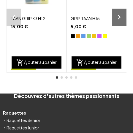
TAAN GRIP X3 H12
GRIP TAAN H15
15,00 €
5,00 €
add_shopping_cart
add_shopping_cart
Ajouter au panier
Ajouter au panier
Découvrez d'autres thèmes passionnants
Raquettes
Raquettes Senior
Raquettes Junior