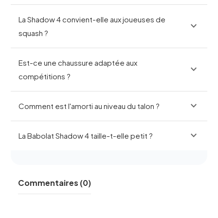
La Shadow 4 convient-elle aux joueuses de
expand_more
squash ?
Est-ce une chaussure adaptée aux
expand_more
compétitions ?
expand_more
Comment est l'amorti au niveau du talon ?
expand_more
La Babolat Shadow 4 taille-t-elle petit ?
Commentaires (0)
une demi-
pointure de plus