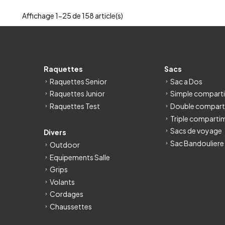
Affichage 1-25 de 158 article(s)
Raquettes
Sacs
Raquettes Senior
Sac a Dos
Raquettes Junior
Simple compart
Raquettes Test
Double compart
Triple comparti
Sacs de voyage
Divers
Sac Bandouliere
Outdoor
Equipements Salle
Grips
Volants
Cordages
Chaussettes