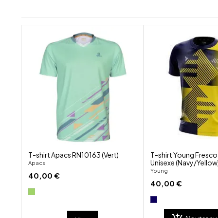
shuffle
favorite_border
visibility
T-shirt Apacs RN10163 (Vert)
T-shirt Young Fresco
Unisexe (Navy/Yellow
Apacs
Young
40,00 €
40,00 €