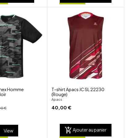
shuffle
shuffle
favorite_border
favorite_border
visibility
visibility
onex Homme
T-shirt Apacs JC SL 22230
oir
(Rouge)
Apacs
40,00 €
00 €
add_shopping_cart
Ajouter au panier
View