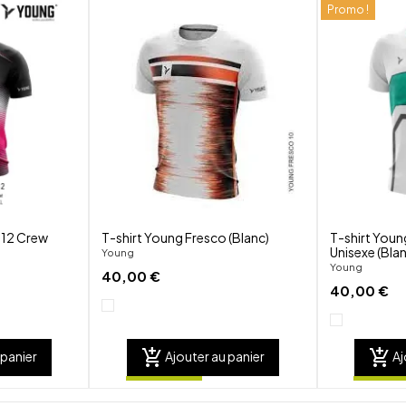
Promo !
shuffle
shuffle
favorite_border
favorite_border
visibility
visibility
 12 Crew
T-shirt Young Fresco (Blanc)
T-shirt Youn
Unisexe (Blan
Young
Young
40,00 €
40,00 €
add_shopping_cart
add_shopping_cart
 panier
Ajouter au panier
Aj