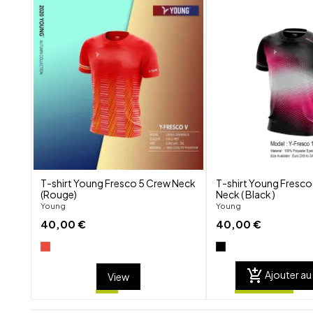
shuffle
favorite_border
visibility
T-shirt Young Fresco 5 Crew Neck
T-shirt Young Fresco
(Rouge)
Neck ( Black )
Young
Young
40,00 €
40,00 €
add_shopping_cart
Ajouter au
View