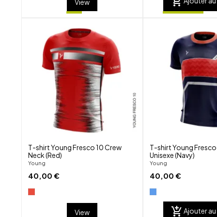
add_shopping_cart
Ajouter au
View
shuffle
favorite_border
visibility
T-shirt Young Fresco 10 Crew
T-shirt Young Fresco
Neck (Red)
Unisexe (Navy)
Young
Young
40,00 €
40,00 €
add_shopping_cart
Ajouter au
View