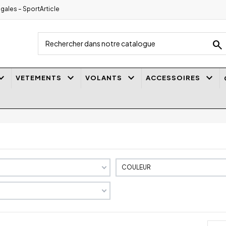
gales – SportArticle
search
_arrow_down
keyboard_arrow_down
keyboard_arrow_down
keyboard_arrow_down
VETEMENTS
VOLANTS
ACCESSOIRES
COULEUR