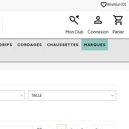
favorite
Wishlist (
0
)
badminton
person
shopping_cart
Mon Club
Connexion
Panier
GRIPS
CORDAGES
CHAUSSETTES
MARQUES
TAILLE