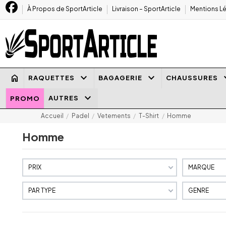
À Propos de SportArticle
Livraison – SportArticle
Mentions Lé
keyboard_arrow_down
keyboard_arrow_down
keyboard
home
RAQUETTES
BAGAGERIE
CHAUSSURES
keyboard_arrow_down
AUTRES
PROMO
Accueil
Padel
Vetements
T-Shirt
Homme
Homme
PRIX
MARQUE
PAR TYPE
GENRE