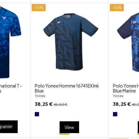
-15%
-15%
shuffle
shuffle
favorite_border
favorite_border
visibility
visibility
rnational T-
Polo Yonex Homme 16741EX Ink
Polo Yonex
u
Blue
Blue Marine
Yonex
Yonex
38,25 €
38,25 €
45,00 €
45,
 panier
View