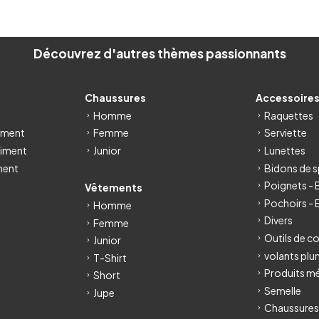
Découvrez d'autres thèmes passionnants
Chaussures
Accessoire
Homme
Raquettes
iment
Femme
Serviette
iment
Junior
Lunettes
ment
Bidons de s
Poignets -
Vêtements
Pochoirs - 
Homme
Divers
Femme
Outils de c
Junior
volants pl
T-Shirt
Produits m
Short
Semelle
Jupe
Chaussures