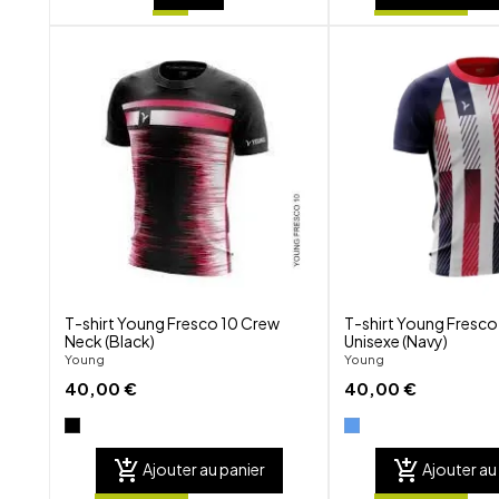
shuffle
favorite_border
visibility
T-shirt Young Fresco 10 Crew
T-shirt Young Fresco
Neck (Black)
Unisexe (Navy)
Young
Young
40,00 €
40,00 €
add_shopping_cart
add_shopping_cart
Ajouter au panier
Ajouter au