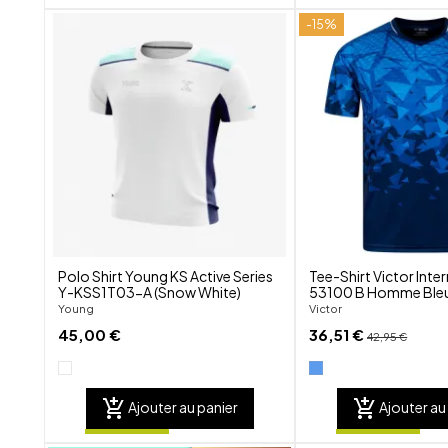
-15%
shuffle
favorite_border
visibility
Polo Shirt Young KS Active Series
Tee-Shirt Victor Inte
Y-KSS1T03-A (Snow White)
53100 B Homme Ble
Young
Victor
45,00 €
36,51 €
42,95 €
add_shopping_cart
add_shopping_cart
Ajouter au panier
Ajouter au