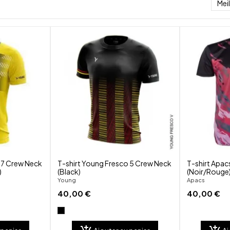
Mei
shuffle
shuffle
favorite_border
favorite_border
visibility
visibility
 7 Crew Neck
T-shirt Young Fresco 5 Crew Neck
T-shirt Apac
)
(Black)
(Noir/Rouge
Young
Apacs
40,00 €
40,00 €