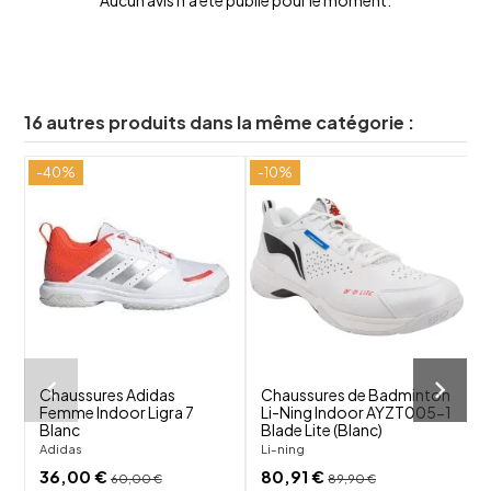
16 autres produits dans la même catégorie :
-40%
-10%
shuffle
shuffle
favorite_border
favorite_border
visibility
visibility
Chaussures Adidas
Chaussures de Badminton
F
Femme Indoor Ligra 7
Li-Ning Indoor AYZT005-1
Blanc
Blade Lite (Blanc)
W
Adidas
Li-ning
36,00 €
80,91 €
60,00 €
89,90 €