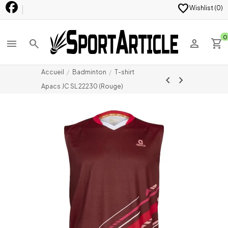
favorite
Wishlist (
0
)
0
menu
search
person
shopping_cart
Accueil
Badminton
T-shirt
chevron_left
chevron_right
Apacs JC SL 22230 (Rouge)