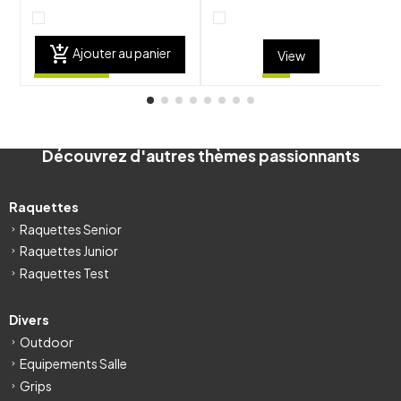
add_shopping_cart
Ajouter au panier
View
Découvrez d'autres thèmes passionnants
Raquettes
Raquettes Senior
Raquettes Junior
Raquettes Test
Divers
Outdoor
Equipements Salle
Grips