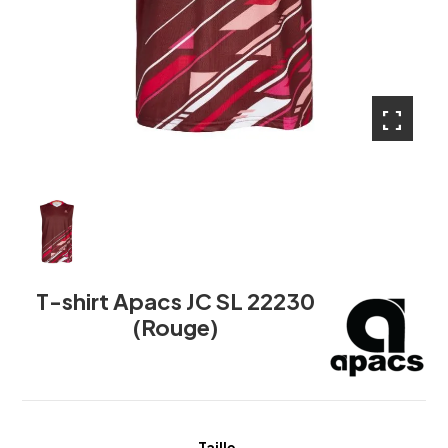
fullscreen
T-shirt Apacs JC SL 22230
(Rouge)
Taille