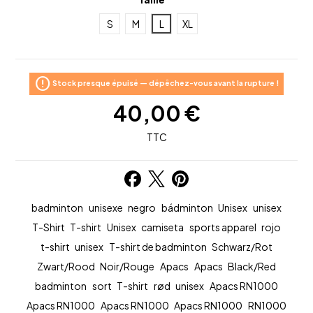
S
M
L
XL
error
Stock presque épuisé — dépêchez-vous avant la rupture !
40,00 €
TTC
badminton
unisexe
negro
bádminton
Unisex
unisex
T-Shirt
T-shirt
Unisex
camiseta
sports apparel
rojo
t-shirt
unisex
T-shirt de badminton
Schwarz/Rot
Zwart/Rood
Noir/Rouge
Apacs
Apacs
Black/Red
badminton
sort
T-shirt
rød
unisex
Apacs RN1000
Apacs RN1000
Apacs RN1000
Apacs RN1000
RN1000