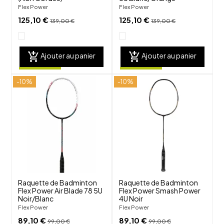
Flex Power
Flex Power
125,10 €
125,10 €
139,00 €
139,00 €
add_shopping_cart
add_shopping_cart
Ajouter au panier
Ajouter au panier
-10%
-10%
shuffle
shuffle
favorite_border
favorite_border
visibility
visibility
Raquette de Badminton
Raquette de Badminton
Flex Power Air Blade 78 5U
Flex Power Smash Power
Noir/Blanc
4U Noir
Flex Power
Flex Power
89,10 €
89,10 €
99,00 €
99,00 €