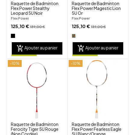
Raquette de Badminton
Raquette de Badminton
Flex Power Stealthy
Flex Power Magestic Lion
Leopard 5U Noir
5U Or
Flex Power
Flex Power
125,10 €
125,10 €
139,00 €
139,00 €
add_shopping_cart
add_shopping_cart
Ajouter au panier
Ajouter au panier
-10%
-10%
shuffle
shuffle
favorite_border
favorite_border
visibility
visibility
Raquette de Badminton
Raquette de Badminton
Ferocity Tiger 5U Rouge
Flex Power Fearless Eagle
(Non Cordée)
5U Blanc/Orange