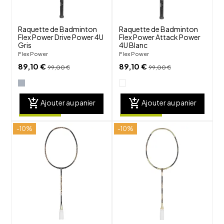
Raquette de Badminton
Raquette de Badminton
Flex Power Drive Power 4U
Flex Power Attack Power
Gris
4U Blanc
Flex Power
Flex Power
89,10 €
89,10 €
99,00 €
99,00 €
add_shopping_cart
add_shopping_cart
Ajouter au panier
Ajouter au panier
-10%
-10%
shuffle
shuffle
favorite_border
favorite_border
visibility
visibility