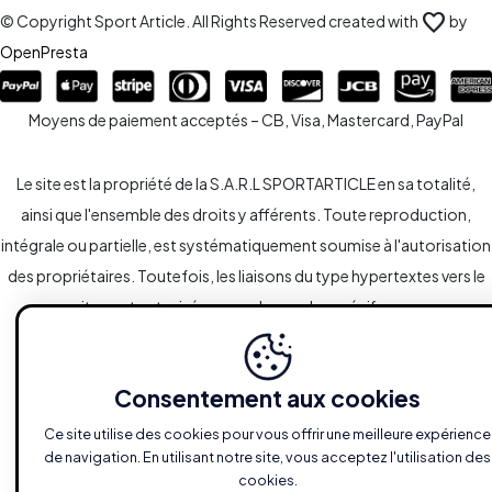
favorite
© Copyright Sport Article. All Rights Reserved created with
by
OpenPresta
Moyens de paiement acceptés – CB, Visa, Mastercard, PayPal
Le site est la propriété de la S.A.R.L SPORTARTICLE en sa totalité,
ainsi que l'ensemble des droits y afférents. Toute reproduction,
intégrale ou partielle, est systématiquement soumise à l'autorisation
des propriétaires. Toutefois, les liaisons du type hypertextes vers le
site sont autorisées sans demandes spécifiques.
Consentement aux cookies
Ce site utilise des cookies pour vous offrir une meilleure expérience
de navigation. En utilisant notre site, vous acceptez l'utilisation des
cookies.