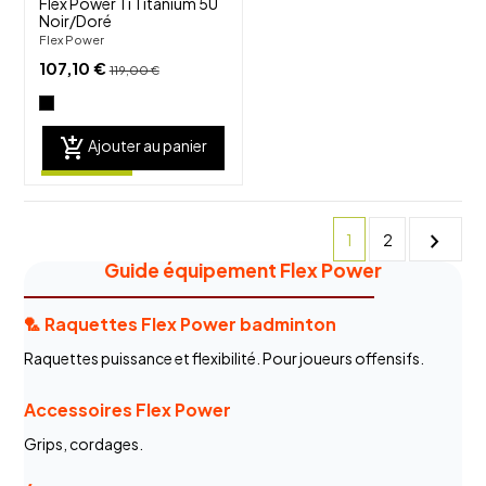
Flex Power Ti Titanium 5U
Noir/Doré
Flex Power
107,10 €
119,00 €
add_shopping_cart
Ajouter au panier
chevron_right
1
2
Guide équipement Flex Power
🏸 Raquettes Flex Power badminton
Raquettes puissance et flexibilité. Pour joueurs offensifs.
Accessoires Flex Power
Grips, cordages.