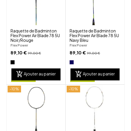
visibility
visibility
Raquette de Badminton
Raquette de Badminton
Flex Power Air Blade 78 5U
Flex Power Air Blade 78 5U
Noir/Rouge
Navy Bleu
Flex Power
Flex Power
89,10 €
89,10 €
99,00 €
99,00 €
add_shopping_cart
add_shopping_cart
Ajouter au panier
Ajouter au panier
-10%
-10%
shuffle
shuffle
favorite_border
favorite_border
visibility
visibility