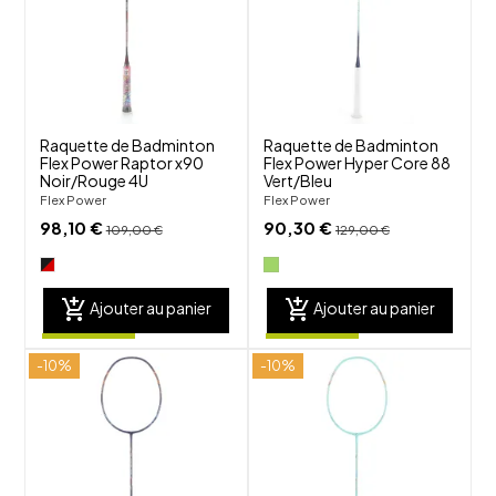
visibility
visibility
Raquette de Badminton
Raquette de Badminton
Flex Power Raptor x90
Flex Power Hyper Core 88
Noir/Rouge 4U
Vert/Bleu
Flex Power
Flex Power
98,10 €
90,30 €
109,00 €
129,00 €
add_shopping_cart
add_shopping_cart
Ajouter au panier
Ajouter au panier
-10%
-10%
shuffle
shuffle
favorite_border
favorite_border
visibility
visibility