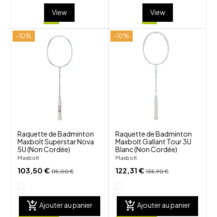
View
View
-10%
-10%
shuffle
shuffle
favorite_border
favorite_border
visibility
visibility
Raquette de Badminton
Raquette de Badminton
Maxbolt Superstar Nova
Maxbolt Gallant Tour 3U
5U (Non Cordée)
Blanc (Non Cordée)
Maxbolt
Maxbolt
103,50 €
122,31 €
115,00 €
135,90 €
add_shopping_cart
add_shopping_cart
Ajouter au panier
Ajouter au panier