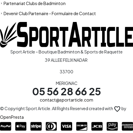
Partenariat Clubs de Badminton
Devenir Club Partenaire - Formulaire de Contact
Sport Article – Boutique Badminton & Sports de Raquette
39 ALLEE FELIX NADAR
33700
MERIGNAC
05 56 28 66 25
contact@sportarticle.com
favorite
© Copyright Sport Article. All Rights Reserved created with
by
OpenPresta