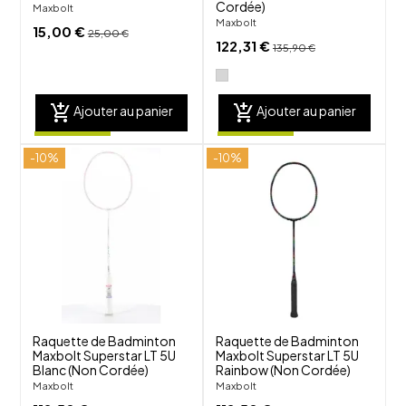
Cordée)
Maxbolt
Maxbolt
15,00 €
25,00 €
122,31 €
135,90 €
add_shopping_cart
add_shopping_cart
Ajouter au panier
Ajouter au panier
-10%
-10%
shuffle
shuffle
favorite_border
favorite_border
visibility
visibility
Raquette de Badminton
Raquette de Badminton
Maxbolt Superstar LT 5U
Maxbolt Superstar LT 5U
Blanc (Non Cordée)
Rainbow (Non Cordée)
Maxbolt
Maxbolt