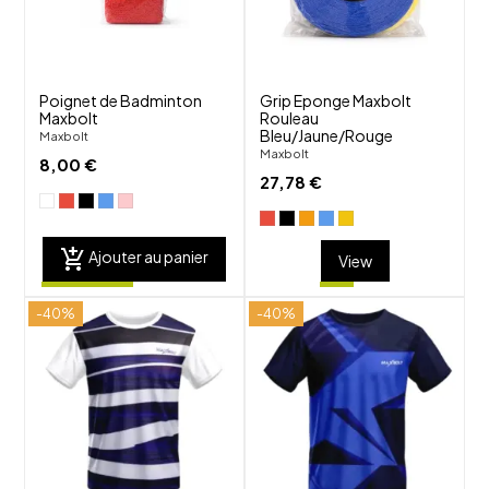
visibility
visibility
Poignet de Badminton
Grip Eponge Maxbolt
Maxbolt
Rouleau
Bleu/Jaune/Rouge
Maxbolt
Maxbolt
8,00 €
27,78 €
add_shopping_cart
Ajouter au panier
View
-40%
-40%
shuffle
shuffle
favorite_border
favorite_border
visibility
visibility