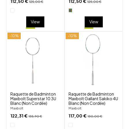
112,50 €
112,50 €
125,00 €
125,00 €
View
View
-10%
-10%
shuffle
shuffle
favorite_border
favorite_border
visibility
visibility
Raquette de Badminton
Raquette de Badminton
Maxbolt Superstar 10 3U
Maxbolt Gallant Sakiko 4U
Blanc (Non Cordée)
Blanc (Non Cordée)
Maxbolt
Maxbolt
122,31 €
117,00 €
135,90 €
130,00 €