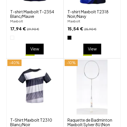
T-shirt Maxbolt T-2354
T-shirt Maxbolt T2318
Blanc/Mauve
Noir/Navy
Maxbolt
Maxbolt
17,94 €
15,54 €
29,90 €
25,90 €
View
View
-40%
-10%
shuffle
shuffle
favorite_border
favorite_border
visibility
visibility
T-Shirt Maxbolt T2310
Raquette de Badminton
Blanc/Noir
Maxbolt Sylver 8U (Non