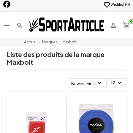
favorite
Wishlist (
0
)
0
menu
search
person
shopping_cart
Accueil
Marques
Maxbolt
Liste des produits de la marque
Maxbolt
expand_more
expand_more
12
Newest First
shuffle
shuffle
favorite_border
favorite_border