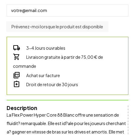
local_shipping
3-4 Jours ouvrables
shopping_cart
Livraison gratuite à partir de 75,00 € de
commande
picture_as_pdf
Achat sur facture
assignment_return
Droit de retour de 30 jours
Description
La Flex Power Hyper Core 88 Blanc offre une sensation de
fluidit? remarquable. Elle est id?ale pour les joueurs cherchant
a? gagner en vitesse de bras sur les drives et amortis. Elle met