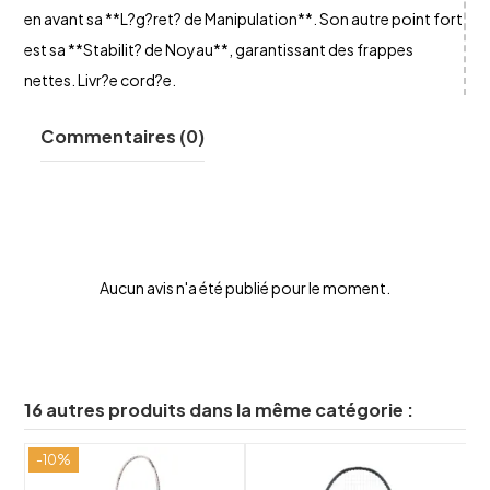
en avant sa **L?g?ret? de Manipulation**. Son autre point fort
est sa **Stabilit? de Noyau**, garantissant des frappes
nettes. Livr?e cord?e.
Commentaires (0)
Aucun avis n'a été publié pour le moment.
16 autres produits dans la même catégorie :
-10%
shuffle
shuffle