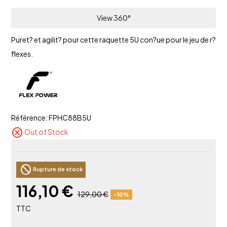
View 360°
Puret? et agilit? pour cette raquette 5U con?ue pour le jeu de r?
flexes.
Référence:
FPHC88B5U
cancel
Out of Stock
block
Rupture de stock
116,10 €
129,00 €
-10%
TTC