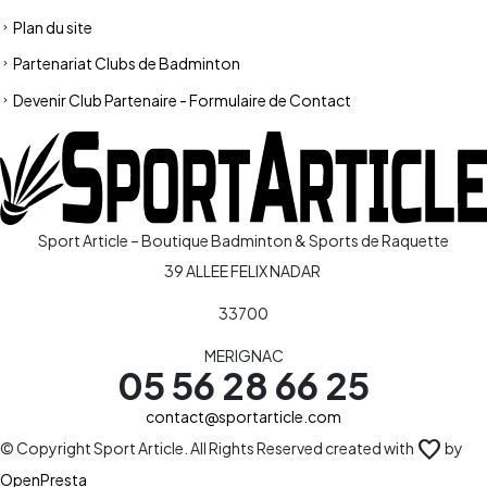
Plan du site
Partenariat Clubs de Badminton
Devenir Club Partenaire - Formulaire de Contact
Sport Article – Boutique Badminton & Sports de Raquette
39 ALLEE FELIX NADAR
33700
MERIGNAC
05 56 28 66 25
contact@sportarticle.com
favorite
© Copyright Sport Article. All Rights Reserved created with
by
OpenPresta