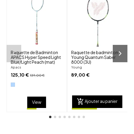
favorite_border
favorite_border
visibility
visibility
Raquette de Badminton
Raquette de badminton
APACS Hyper Speed Light
Young Quantum Saber
F
Blue/Light Peach (mat)
8000 (3U)
F
Apacs
Young
125,10 €
89,00 €
139,00 €
add_shopping_cart
Ajouter au panier
View