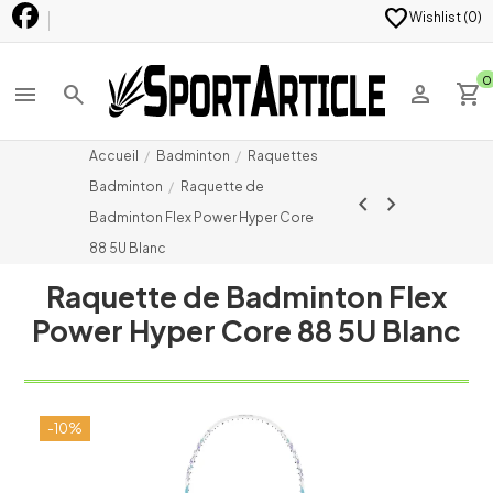
favorite
Wishlist (
0
)
0
menu
search
person
shopping_cart
Accueil
Badminton
Raquettes
Badminton
Raquette de
chevron_left
chevron_right
Badminton Flex Power Hyper Core
88 5U Blanc
Raquette de Badminton Flex
Power Hyper Core 88 5U Blanc
-10%