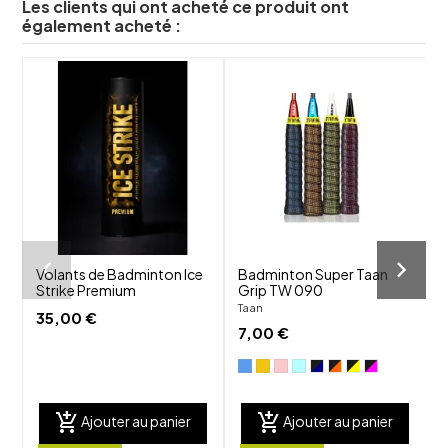
Les clients qui ont acheté ce produit ont
également acheté :
shuffle
shuffle
favorite_border
favorite_border
visibility
visibility
Volants de Badminton Ice
Badminton Super Taan
Strike Premium
Grip TW 090
Taan
T
35,00 €
7,00 €
add_shopping_cart
add_shopping_cart
Ajouter au panier
Ajouter au panier