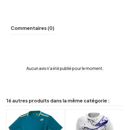
Commentaires (0)
Aucun avis n'a été publié pour le moment.
16 autres produits dans la même catégorie :
-
shuffle
shuffle