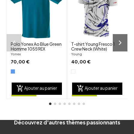
favorite_border
favorite_border
visibility
visibility
Polo Yonex Ao Blue Green
T-shirt Young Fresco 1
T
Homme 10559EX
Crew Neck (White)
C
Yonex
Young
Y
70,00 €
40,00 €
add_shopping_cart
add_shopping_cart
Ajouter au panier
Ajouter au panier
Découvrez d'autres thèmes passionnants