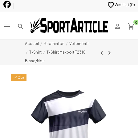
favorite
Wishlist (
0
)
0
menu
search
person
shopping_cart
Accueil
Badminton
Vetements
chevron_left
chevron_right
T-Shirt
T-Shirt Maxbolt T2310
Blanc/Noir
-40%