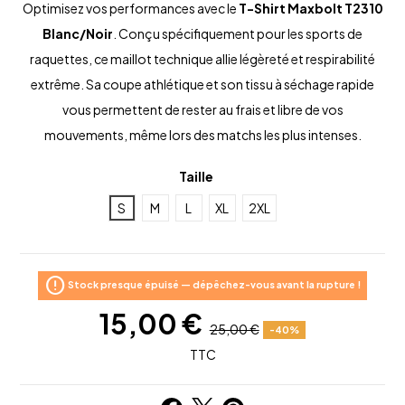
Optimisez vos performances avec le
T-Shirt Maxbolt T2310
Blanc/Noir
. Conçu spécifiquement pour les sports de
raquettes, ce maillot technique allie légèreté et respirabilité
extrême. Sa coupe athlétique et son tissu à séchage rapide
vous permettent de rester au frais et libre de vos
mouvements, même lors des matchs les plus intenses.
Taille
S
M
L
XL
2XL
error
Stock presque épuisé — dépêchez-vous avant la rupture !
15,00 €
25,00 €
-40%
TTC