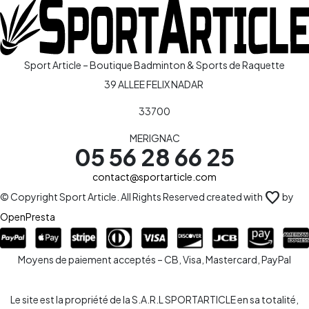
Sport Article – Boutique Badminton & Sports de Raquette
39 ALLEE FELIX NADAR
33700
MERIGNAC
05 56 28 66 25
contact@sportarticle.com
favorite
© Copyright Sport Article. All Rights Reserved created with
by
OpenPresta
Moyens de paiement acceptés – CB, Visa, Mastercard, PayPal
Le site est la propriété de la S.A.R.L SPORTARTICLE en sa totalité,