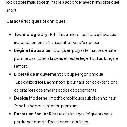
look sobre mais sportif, facile à accorder avec n'importe quel
short.
Caractéristiques techniques :
Technologie Dry-Fit :
Tissu micro-perforé qui évacue
instantanément la transpiration vers l'extérieur.
Légèreté absolue :
Conçu en polyester haute densité
pour ne pas coller à la peau et rester léger tout au long de
l'effort.
Liberté de mouvement :
Coupe ergonomique
"Specialized for Badminton" pour faciliter les extensions
de bras lors des smashs et des dégagements.
Design Moderne :
Motifs graphiques subtils en noir sur
fond blanc pour un rendu premium.
Entretien facile :
Résiste aux lavages fréquents sans
perdre sa forme ni l'éclat de ses couleurs.